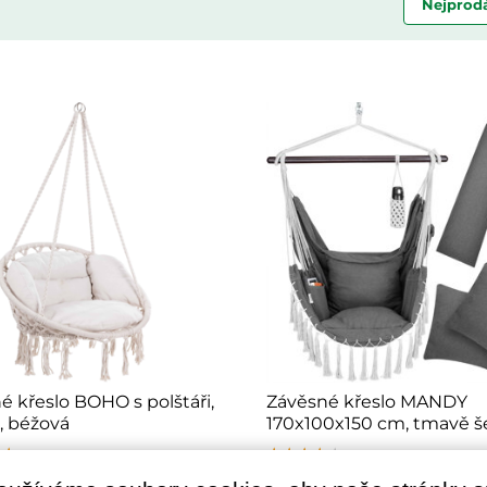
Nejprodá
é křeslo BOHO s polštáři,
Závěsné křeslo MANDY
 béžová
170x100x150 cm, tmavě š
★★
★★
★★
★★★★★
★★★★★
★★★★★
ladě
✔ Na skladě