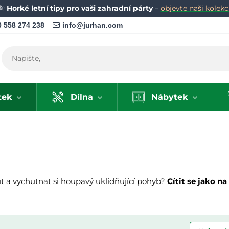
🌞
Horké letní tipy pro vaši zahradní párty
–
objevte naši kolekci
 558 274 238
info@jurhan.com
tek
Dílna
Nábytek
ut a vychutnat si houpavý uklidňující pohyb?
Cítit se jako na