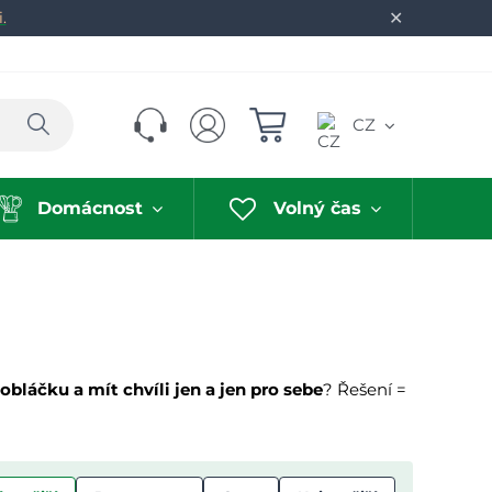
✕
.
Hledat
CZ
Domácnost
Volný čas
 obláčku a mít chvíli jen a jen pro sebe
? Řešení =