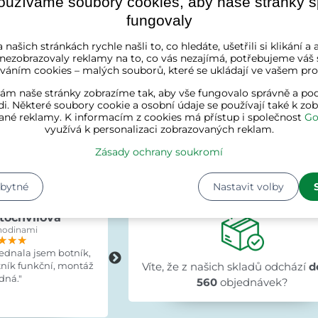
oužíváme soubory cookies, aby naše stránky 
Kč
880 Kč
1 475 Kč
1 066 Kč
fungovaly
 našich stránkách rychle našli to, co hledáte, ušetřili si klikání 
 nezobrazovaly reklamy na to, co vás nezajímá, potřebujeme váš 
váním cookies – malých souborů, které se ukládají ve vašem proh
ám naše stránky zobrazíme tak, aby vše fungovalo správně a pod
hody. Líbí se vám
hollywoodská houpačka
se stříškou proti
i. Některé soubory cookie a osobní údaje se používají také k zo
ku na stojanu
, která nepotřebuje ke svému uchycení strom
ané reklamy. K informacím z cookies má přístup i společnost
Go
využívá k personalizaci zobrazovaných reklam.
Zásady ochrany soukromí
Zákazníci o nás říka
zbytné
Nastavit volby
tochvílová
Evka Hýlová
hodinami
před 15 hodinami
★★★
★★★
★★★
★★★★★
★★★★★
★★★★★
jednala jsem botník,
"Rychlé,v pořádku."
tník funkční, montáž
Víte, že z našich skladů odchází
d
dná."
560
objednávek?