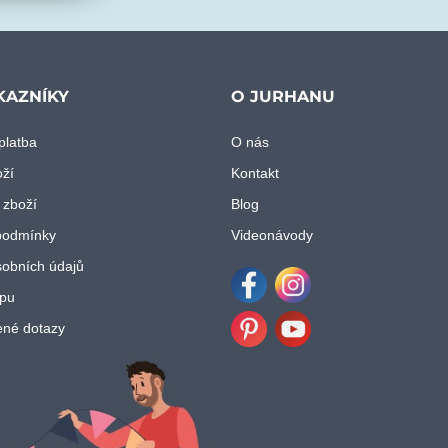
KAZNÍKY
O JURHANU
platba
O nás
oží
Kontakt
 zboží
Blog
podmínky
Videonávody
obních údajů
pu
Facebook
Instagram
ené dotazy
Pinterest
Youtube