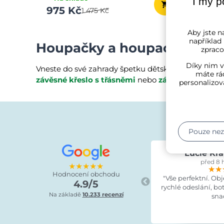
I my p
975 Kč
725 
1 475 Kč
Aby jste na
například
Houpačky a houpací sítě
zpraco
Díky nim v
Vneste do své zahrady špetku dětské hravosti a po
máte rád
závěsné křeslo s třásněmi
nebo
závěsnou houpač
personalizov
Pouze ne
Lucie Kra
před 8 
★★★★★
★★
★★
★★
Hodnocení obchodu
"Vše perfektní. Ob
4.9/5
rychlé odeslání, bo
Na základě
10.233 recenzí
sna