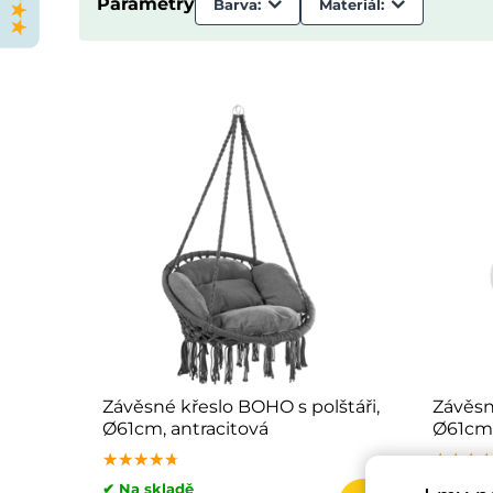
Parametry
Barva:
Materiál:
Závěsné křeslo BOHO s polštáři,
Závěsn
Ø61cm, antracitová
Ø61cm,
★★★★★
★★★★★
★★★★★
★★★
★★★
★★★
✔ Na skladě
✔ Na sk