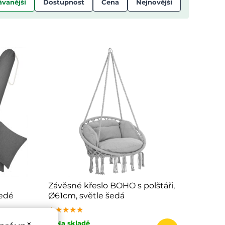
vanější
Dostupnost
Cena
Nejnovější
Závěsné křeslo BOHO s polštáři,
edé
Ø61cm, světle šedá
★★★★★
★★★★★
★★★★★
✔ Na skladě