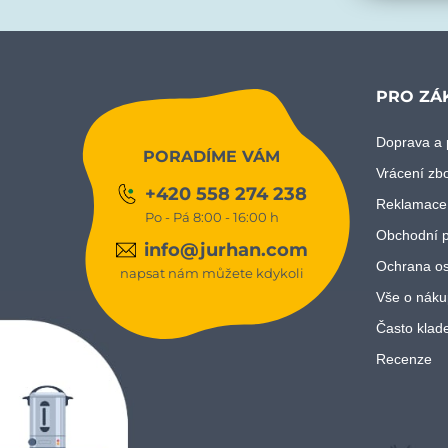
PRO ZÁ
Doprava a 
PORADÍME VÁM
Vrácení zb
+420 558 274 238
Reklamace
Po - Pá 8:00 - 16:00 h
Obchodní 
info@jurhan.com
Ochrana os
napsat nám můžete kdykoli
Vše o náku
Často klad
Recenze