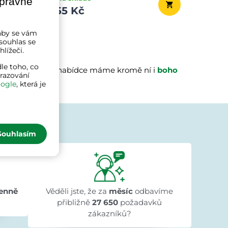
správně
955 Kč
a aby se vám
souhlas se
lížeči.
le toho, co
 slunci
? V naší nabídce máme kromě ní i
boho
brazování
y.
ogle
, která je
jí
Souhlasím
Ivana Ježková
před 1 dnem
★★★★★
★★★★★
★★★★★
"Přehlednost stránek a rychlé dodání."
enně
Věděli jste, že za
měsíc
odbavíme
přibližně
27 650
požadavků
zákazníků?