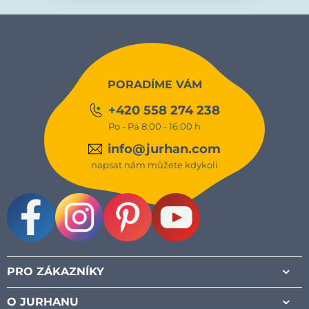
PORADÍME VÁM
+420 558 274 238
Po - Pá 8:00 - 16:00 h
info@jurhan.com
napsat nám můžete kdykoli
Facebook
Instagram
Pinterest
Youtube
PRO ZÁKAZNÍKY
O JURHANU