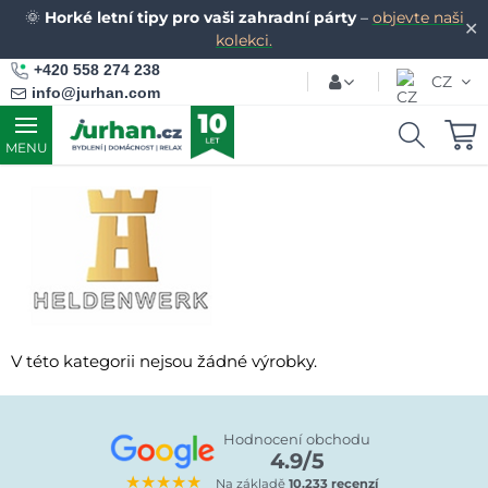
🌞
Horké letní tipy pro vaši zahradní párty
–
objevte naši
✕
kolekci.
+420 558 274 238
CZ
info@jurhan.com
MENU
V této kategorii nejsou žádné výrobky.
Hodnocení obchodu
4.9/5
★★★★★
Na základě
10.233 recenzí