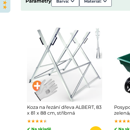
Parametry
Barva:
Materiál:
Koza na řezání dřeva ALBERT, 83
Posypo
x 81 x 88 cm, stříbrná
zelená
★★★★★
★★★★★
★★★★★
★★★
★★★
★★★
✔ Na skladě
✔ Na sk