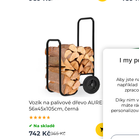
I my p
Aby jste na
například
zpraco
Díky nim v
Vozík na palivové dřevo AUREL,
Zahrad
máte rád
56x45x105cm, černá
nakláp
personalizov
zelená
★★★★★
★★★★★
★★★★★
★★★
★★★
★★★
✔ Na skladě
✔ Na sk
742 Kč
2 031
965 Kč