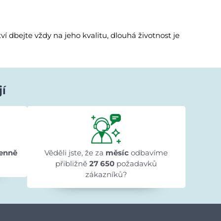
í dbejte vždy na jeho kvalitu, dlouhá životnost je
jí
Ivana Ježková
před 1 dnem
★★★★★
★★★★★
★★★★★
"Přehlednost stránek a rychlé dodání."
enně
Věděli jste, že za
měsíc
odbavíme
přibližně
27 650
požadavků
zákazníků?