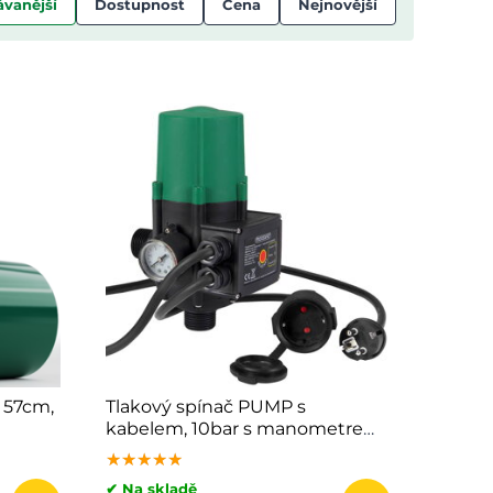
vanější
Dostupnost
Cena
Nejnovější
 57cm,
Tlakový spínač PUMP s
kabelem, 10bar s manometrem,
zelená
★★★★★
★★★★★
★★★★★
✔ Na skladě