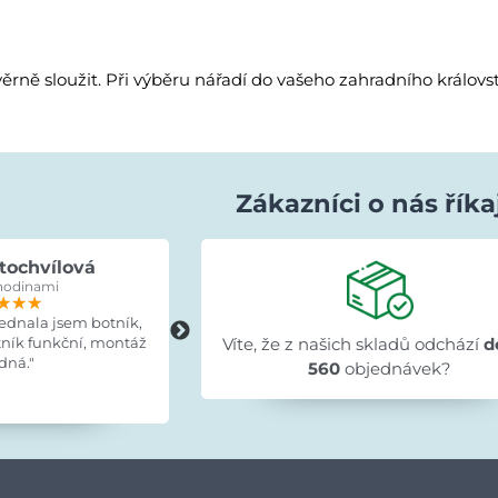
rně sloužit. Při výběru nářadí do vašeho zahradního královstv
Zákazníci o nás říka
tochvílová
Evka Hýlová
hodinami
před 15 hodinami
★★★
★★★
★★★
★★★★★
★★★★★
★★★★★
jednala jsem botník,
"Rychlé,v pořádku."
tník funkční, montáž
Víte, že z našich skladů odchází
d
dná."
560
objednávek?