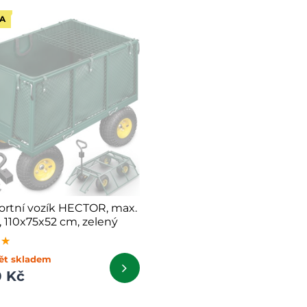
A
ortní vozík HECTOR, max.
, 110x75x52 cm, zelený
★★
★★
★★
ět skladem
0 Kč