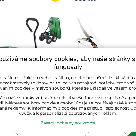
oužíváme soubory cookies, aby naše stránky 
fungovaly
 našich stránkách rychle našli to, co hledáte, ušetřili si klikání 
 nezobrazovaly reklamy na to, co vás nezajímá, potřebujeme váš 
váním cookies – malých souborů, které se ukládají ve vašem proh
ám naše stránky zobrazíme tak, aby vše fungovalo správně a pod
ní vozík JEREMY s funkcí
Teleskopická pilka s nůž
i. Některé soubory cookie a osobní údaje se používají také k zo
ění 51x103,5x92,5cm,
MOREL, 2,6m, oranžová
ané reklamy. K informacím z cookies má přístup i společnost
Go
využívá k personalizaci zobrazovaných reklam.
★★
★★
★★
★★★★★
★★★★★
★★★★★
Zásady ochrany soukromí
ladě
✔ Na skladě
 Kč
543 Kč
2 413 Kč
635 Kč