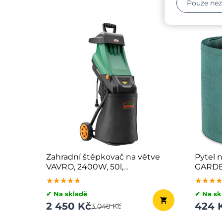
Pouze ne
Zahradní štěpkovač na větve
Pytel 
VAVRO, 2400W, 50l,
GARDEN
černá/zelená
zelená
★★★★★
★★★★★
★★★★★
★★★
★★★
★★★
✔ Na skladě
✔ Na sk
2 450 Kč
424 
3 048 Kč