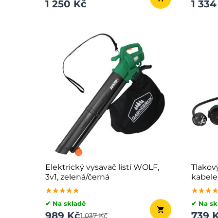
1 250 Kč
1 334
Elektrický vysavač listí WOLF,
Tlakov
3v1, zelená/černá
kabele
★★★★★
★★★★★
★★★★★
★★★
★★★
★★★
✔ Na skladě
✔ Na sk
989 Kč
739 
1 037 Kč