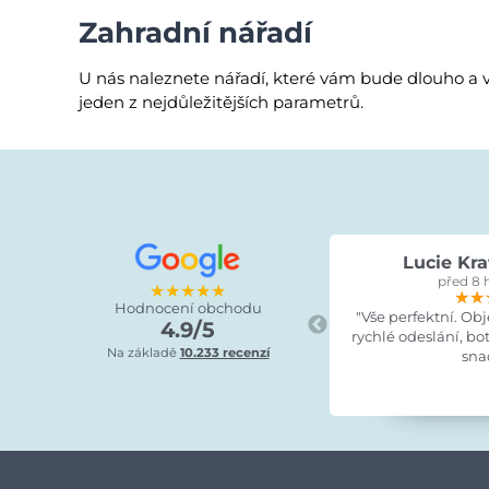
Zahradní nářadí
U nás naleznete nářadí, které vám bude dlouho a vě
jeden z nejdůležitějších parametrů.
Lucie Kra
před 8 
★★★★★
★★
★★
★★
Hodnocení obchodu
"Vše perfektní. Ob
4.9/5
rychlé odeslání, bo
Na základě
10.233 recenzí
sna