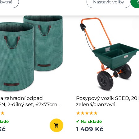
zbytné
Nastavit volby
na zahradní odpad
Posypový vozík SEED, 20l
, 2-dílný set, 67x77cm,
zelená/oranžová
★★
★★
★★
★★★★★
★★★★★
★★★★★
ladě
✔ Na skladě
Kč
1 409 Kč