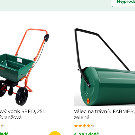
Nejprodá
vý vozík SEED, 25l,
Válec na trávník FARMER,
/oranžová
zelená
★★
★★
★★
★★★★★
★★★★★
★★★★★
ladě
✔ Na skladě