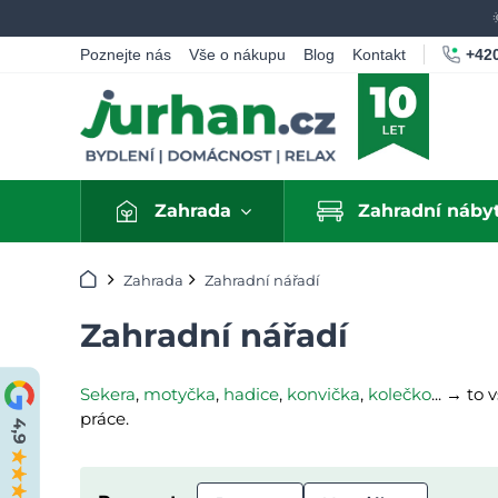
+420
Poznejte nás
Vše o nákupu
Blog
Kontakt
Zahrada
Zahradní náby
Úvod
Zahrada
Zahradní nářadí
Zahradní nářadí
Sekera
,
motyčka
,
hadice
,
konvička
,
kolečko
... → t
práce.