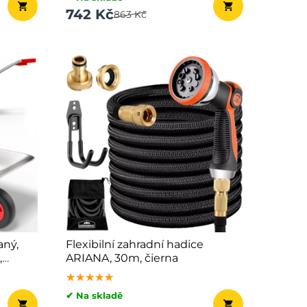
742 Kč
863 Kč
ný,
Flexibilní zahradní hadice
,
ARIANA, 30m, čierna
★★★★★
★★★★★
★★★★★
✔ Na skladě