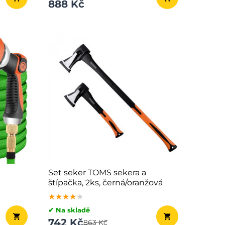
888 Kč
Set seker TOMS sekera a
štípačka, 2ks, černá/oranžová
★★★★★
★★★★★
★★★★★
✔ Na skladě
742 Kč
863 Kč