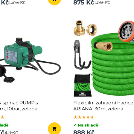
 Kč
875 Kč
1 473 Kč
1 193 Kč
ý spínač PUMP s
Flexibilní zahradní hadice
m, 10bar, zelená
ARIANA, 30m, zelená
★★
★★
★★
★★★★★
★★★★★
★★★★★
ladě
✔ Na skladě
Kč
888 Kč
813 Kč