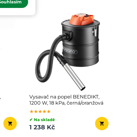
Souhlasím
,
Vysavač na popel BENEDIKT,
1200 W, 18 kPa, černá/oranžová
★★★★★
★★★★★
★★★★★
✔ Na skladě
1 238 Kč