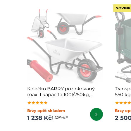
NOVINK
Kolečko BARRY pozinkovaný,
Transp
max. 1 kapacita 100l/250kg,
550 kg
stříbrná/černá
★★★★★
★★★★★
★★★★★
★★★
★★★
★★★
Brzy opět skladem
Brzy op
1 238 Kč
2 50
1 525 Kč