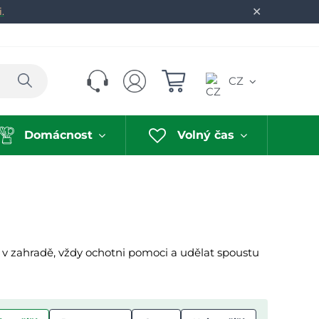
✕
.
Hledat
CZ
Domácnost
Volný čas
i v zahradě, vždy ochotni pomoci a udělat spoustu