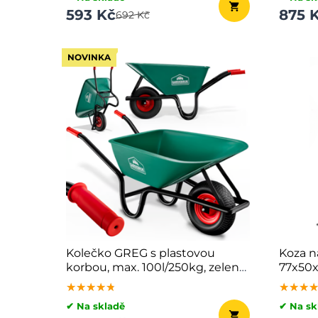
593 Kč
875 
692 Kč
NOVINKA
Kolečko GREG s plastovou
Koza n
korbou, max. 100l/250kg, zelená/
77x50x
černá
★★★★★
★★★★★
★★★★★
★★★
★★★
★★★
✔ Na skladě
✔ Na sk