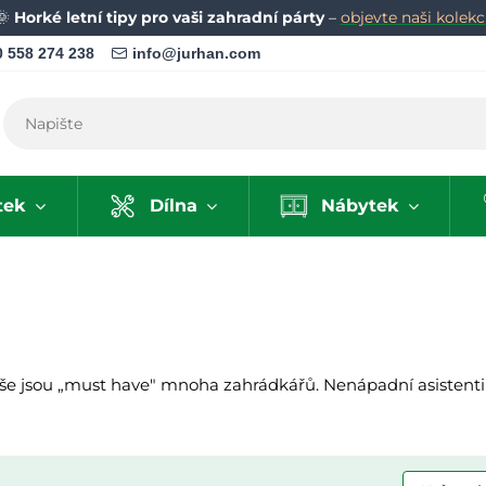
🌞
Horké letní tipy pro vaši zahradní párty
–
objevte naši kolekci
 558 274 238
info@jurhan.com
tek
Dílna
Nábytek
o vše jsou „must have" mnoha zahrádkářů. Nenápadní asistent