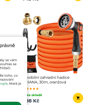
správně
a aby se vám
souhlas se
lížeči.
le toho, co
kami
Flexibilní zahradní hadice
brazování
ARIANA, 30m, oranžová
ogle
, která je
★★★★★
★★★★★
★★★★★
✔ Na skladě
888 Kč