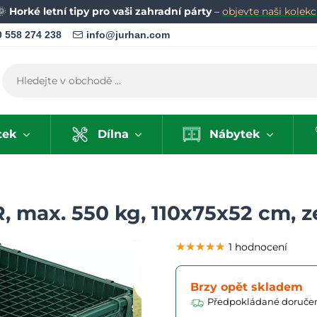
🌞
Horké letní tipy pro vaši zahradní párty
–
objevte naši kolekci
 558 274 238
info@jurhan.com
tek
Dílna
Nábytek
, max. 550 kg, 110x75x52 cm, z
★★★★★
★★★★★
★★★★★
1 hodnocení
Brzy opět skladem
Předpokládané doručen