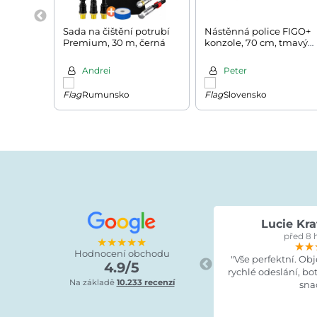
Sada na čištění potrubí
Nástěnná police FIGO+
Premium, 30 m, černá
konzole, 70 cm, tmavý
dub
Andrei
Peter
Rumunsko
Slovensko
Lucie Kra
před 8 
★★★★★
★★
★★
★★
Hodnocení obchodu
"Vše perfektní. Ob
4.9/5
rychlé odeslání, bo
Na základě
10.233 recenzí
sna