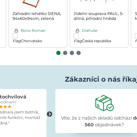
Zahradní lehátko SIENA,
Jídelní souprava PAUL, 5-
S
94x60x94cm, zelená
dílná, přírodní hnědá
M
Boris-Roman
Drahuše
Chorvatsko
Česká republika
Zákazníci o nás říka
tochvílová
Evka Hýlová
hodinami
před 15 hodinami
★★★
★★★
★★★
★★★★★
★★★★★
★★★★★
jednala jsem botník,
"Rychlé,v pořádku."
tník funkční, montáž
Víte, že z našich skladů odchází
d
dná."
560
objednávek?