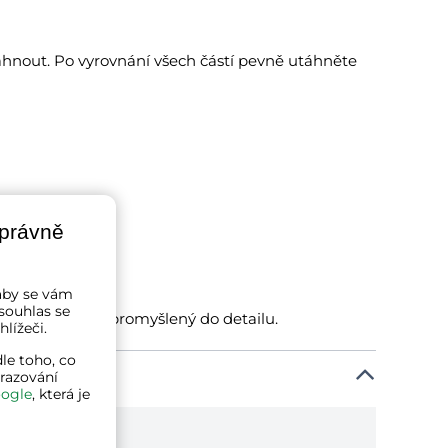
hnout. Po vyrovnání všech částí pevně utáhněte
správně
a aby se vám
souhlas se
ilní, odolný a promyšlený do detailu.
lížeči.
le toho, co
brazování
ogle
, která je