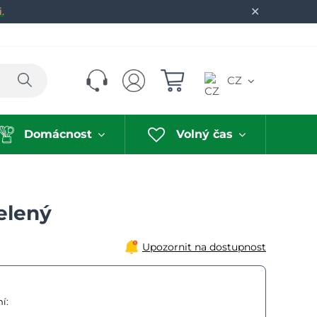
✕
.
Hledat
CZ
Domácnost
Volný čas
elený
Upozornit na dostupnost
í: