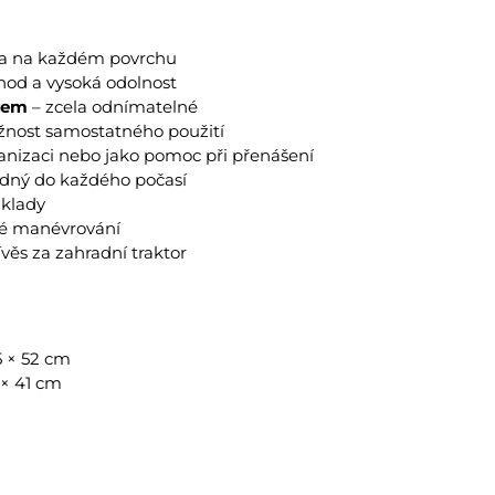
da na každém povrchu
hod a vysoká odolnost
rem
– zcela odnímatelné
nost samostatného použití
ganizaci nebo jako pomoc při přenášení
odný do každého počasí
áklady
é manévrování
věs za zahradní traktor
5 × 52 cm
 × 41 cm