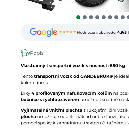
★★★★★
Hodnocení obchodu
4.9/5
Popis
Všestranný transportní vozík s nosností 550 kg 
Tento
transportní vozík od GARDEBRUK®
je ideá
kolem domu.
Díky
4 profilovaným nafukovacím kolům
na ocelo
bočnice s rychlouzávěrem
umožňují snadné naklá
Vyjímatelná vnitřní plachta
s rukojeťmi činí vozí
plocha
umožňuje oddělit náklad nebo slouží jako 
pomocí spojky k zahradnímu traktoru či tažnému v