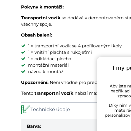
Pokyny k montáži:
Transportní vozík
se dodává v demontovaném stavu
všechny spoje.
Obsah balení:
1 × transportní vozík se 4 profilovanými koly
1 × vnitřní plachta s rukojeťmi
1 × odkládací plocha
montážní materiál
I my p
návod k montáži
Upozornění:
Není vhodné pro přepravu dětí. Nejed
Aby jste na
například
Tento
transportní vozík
nabízí maximální všestrann
zpraco
Díky nim v
Technické údaje
máte rád
personalizov
Barva: