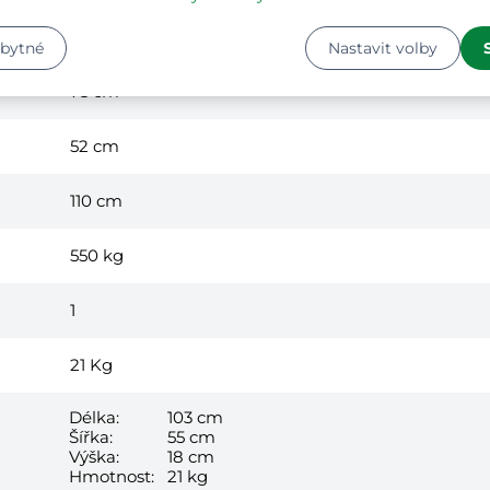
ocel, polyester
zbytné
Nastavit volby
75 cm
52 cm
110 cm
550 kg
1
21
Kg
Délka:
103 cm
Šířka:
55 cm
Výška:
18 cm
Hmotnost:
21 kg