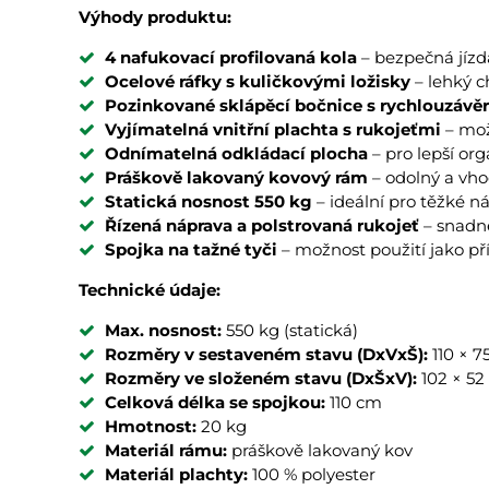
Výhody produktu:
4 nafukovací profilovaná kola
– bezpečná jíz
Ocelové ráfky s kuličkovými ložisky
– lehký c
Pozinkované sklápěcí bočnice s rychlouzávě
Vyjímatelná vnitřní plachta s rukojeťmi
– mož
Odnímatelná odkládací plocha
– pro lepší or
Práškově lakovaný kovový rám
– odolný a vh
Statická nosnost 550 kg
– ideální pro těžké n
Řízená náprava a polstrovaná rukojeť
– snadn
Spojka na tažné tyči
– možnost použití jako pří
Technické údaje:
Max. nosnost:
550 kg (statická)
Rozměry v sestaveném stavu (DxVxŠ):
110 × 7
Rozměry ve složeném stavu (DxŠxV):
102 × 52
Celková délka se spojkou:
110 cm
Hmotnost:
20 kg
Materiál rámu:
práškově lakovaný kov
Materiál plachty:
100 % polyester