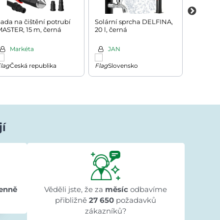
ada na čištění potrubí
Solární sprcha DELFINA,
Párty s
ASTER, 15 m, černá
20 l, černá
3x6m, bí
Markéta
JAN
Mari
Česká republika
Slovensko
Chor
jí
Ivana Ježková
před 1 dnem
★★★★★
★★★★★
★★★★★
"Přehlednost stránek a rychlé dodání."
enně
Věděli jste, že za
měsíc
odbavíme
přibližně
27 650
požadavků
zákazníků?