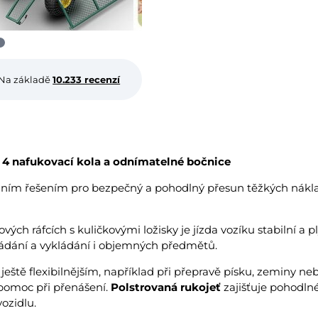
Na základě
10.233 recenzí
– 4 nafukovací kola a odnímatelné bočnice
lním řešením pro bezpečný a pohodlný přesun těžkých nákla
vých ráfcích s kuličkovými ložisky je jízda vozíku stabilní a
dání a vykládání i objemných předmětů.
k ještě flexibilnějším, například při přepravě písku, zeminy
pomoc při přenášení.
Polstrovaná rukojeť
zajišťuje pohodlné
ozidlu.