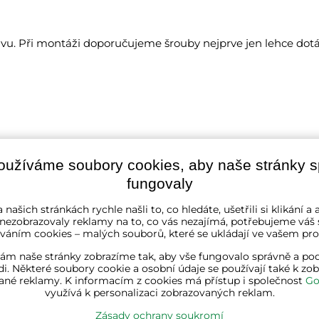
. Při montáži doporučujeme šrouby nejprve jen lehce dotá
oužíváme soubory cookies, aby naše stránky 
fungovaly
ná se o hračku.
 našich stránkách rychle našli to, co hledáte, ušetřili si klikání 
 nezobrazovaly reklamy na to, co vás nezajímá, potřebujeme váš 
ost při práci kolem domu, na zahradě nebo na cestách – stab
váním cookies – malých souborů, které se ukládají ve vašem proh
ám naše stránky zobrazíme tak, aby vše fungovalo správně a pod
i. Některé soubory cookie a osobní údaje se používají také k zo
ané reklamy. K informacím z cookies má přístup i společnost
Go
využívá k personalizaci zobrazovaných reklam.
zelená
Zásady ochrany soukromí