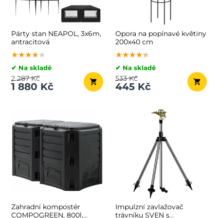
Párty stan NEAPOL, 3x6m,
Opora na popínavé květiny
antracitová
200x40 cm
★★★★★
★★★★★
★★★★★
★★★★★
★★★★★
★★★★★
✔ Na skladě
✔ Na skladě
2 287 Kč
533 Kč
1 880 Kč
445 Kč
Zahradní kompostér
Impulzní zavlažovač
COMPOGREEN, 800l,
trávníku SVEN s