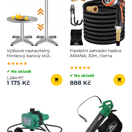
Výškově nastavitelný
Flexibilní zahradní hadice
hliníkový barový stůl
ARIANA, 30m, čierna
NERO, Ø60cm, stříbrná
★★★★★
★★★★★
★★★★★
★★★★★
★★★★★
★★★★★
✔ Na skladě
✔ Na skladě
1 384 Kč
1 175 Kč
888 Kč