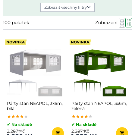
Zobrazit všechny filtry
100
položek
Zobrazení
NOVINKA
NOVINKA
Párty stan NEAPOL, 3x6m,
Párty stan NEAPOL, 3x6m,
bílá
zelená
★★★★★
★★★★★
★★★★★
★★★★★
★★★★★
★★★★★
✔ Na skladě
✔ Na skladě
2 287 Kč
2 287 Kč