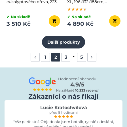
eukalyptového dřeva, 223
XL, 196x132x188cm,
cm, hnědá/stříbrná
antracitová
★★★★★
★★★★★
★★★★★
✔ Na skladě
✔ Na skladě
3 510 Kč
4 890 Kč
Další produkty
1
3
5
2
Hodnocení obchodu
4.9/5
★★★★★
Na základě
10.233 recenzí
Zákazníci o nás říkají
Lucie Kratochvílová
před 8 hodinami
★★★★★
★★★★★
★★★★★
"Vše perfektní. Objednala jsem botník, rychlé odeslání,
botník funkční, montáž snadná."