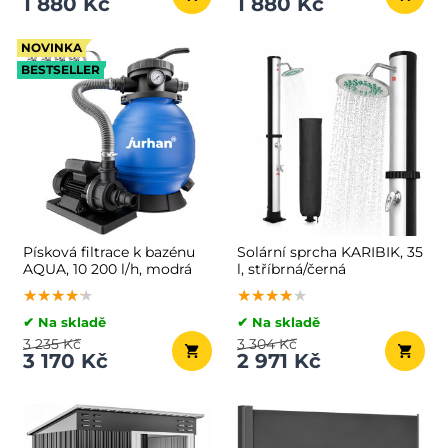
1 880 Kč
1 880 Kč
NOVINKA
BESTSELLER
Písková filtrace k bazénu
Solární sprcha KARIBIK, 35
AQUA, 10 200 l/h, modrá
l, stříbrná/černá
★★★★★
★★★★★
★★★★★
★★★★★
★★★★★
★★★★★
✔ Na skladě
✔ Na skladě
3 235 Kč
3 304 Kč
3 170 Kč
2 971 Kč