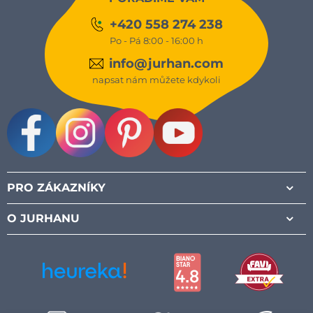
+420 558 274 238
Po - Pá 8:00 - 16:00 h
info@jurhan.com
napsat nám můžete kdykoli
Facebook
Instagram
Pinterest
Youtube
PRO ZÁKAZNÍKY
O JURHANU