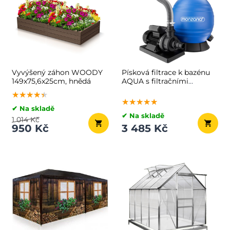
Vyvýšený záhon WOODY
Písková filtrace k bazénu
149x75,6x25cm, hnědá
AQUA s filtračními
kuličkami, 10 200 l/h,
★★★★★
★★★★★
★★★★★
modrá
★★★★★
★★★★★
★★★★★
✔ Na skladě
✔ Na skladě
1 014 Kč
950 Kč
3 485 Kč