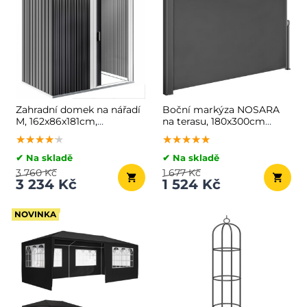
Zahradní domek na nářadí
Boční markýza NOSARA
M, 162x86x181cm,
na terasu, 180x300cm
antracitová
antracitová
★★★★★
★★★★★
★★★★★
★★★★★
★★★★★
★★★★★
✔ Na skladě
✔ Na skladě
3 760 Kč
1 677 Kč
3 234 Kč
1 524 Kč
NOVINKA