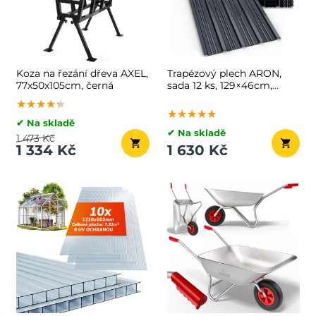
Koza na řezání dřeva AXEL,
Trapézový plech ARON,
77x50x105cm, černá
sada 12 ks, 129×46cm,
antracitová
★★★★★
★★★★★
★★★★★
★★★★★
★★★★★
★★★★★
✔ Na skladě
✔ Na skladě
1 473 Kč
1 334 Kč
1 630 Kč