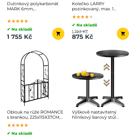
Dutinkový polykarbonát
Kolečko LARRY
MARK 6mm,
pozinkovaný, max. 1
60,5x121x0,6cm, 10ks,
kapacita 80l/100kg,
★★★★★
★★★★★
★★★★★
transparentní
stříbrná/černá
★★★★★
★★★★★
★★★★★
✔ Na skladě
✔ Na skladě
1 193 Kč
1 755 Kč
875 Kč
Oblouk na růže ROMANCE
Výškově nastavitelný
s brankou, 225x115X37CM,
hliníkový barový stůl
černá
NERO, Ø60cm, černá
★★★★★
★★★★★
★★★★★
✔ Na skladě