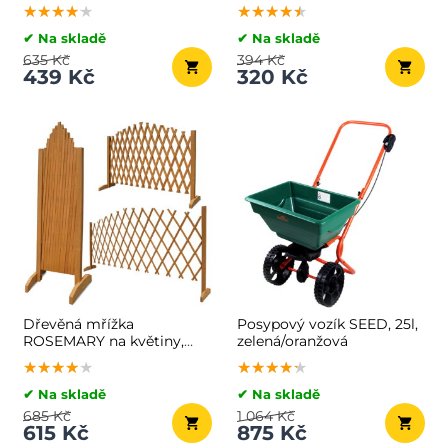
★★★★★
★★★★★
★★★★★
★★★★★
★★★★★
★★★★★
✔ Na skladě
✔ Na skladě
635 Kč
394 Kč
439 Kč
320 Kč
Dřevěná mřížka
Posypový vozík SEED, 25l,
ROSEMARY na květiny,
zelená/oranžová
200x107cm, přírodní hnědá
★★★★★
★★★★★
★★★★★
★★★★★
★★★★★
★★★★★
✔ Na skladě
✔ Na skladě
685 Kč
1 064 Kč
615 Kč
875 Kč