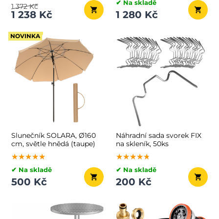
✔ Na skladě
1 372 Kč
1 238 Kč
1 280 Kč
NOVINKA
Slunečník SOLARA, Ø160
Náhradní sada svorek FIX
cm, světle hnědá (taupe)
na skleník, 50ks
★★★★★
★★★★★
★★★★★
★★★★★
★★★★★
★★★★★
✔ Na skladě
✔ Na skladě
500 Kč
200 Kč