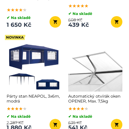
černá
teleskopickým stojanem
★★★★★
★★★★★
★★★★★
30-360°
★★★★★
★★★★★
★★★★★
✔ Na skladě
✔ Na skladě
608 Kč
1 650 Kč
439 Kč
NOVINKA
Párty stan NEAPOL, 3x6m,
Automatický otvírák oken
modrá
OPENER, Max. 7,5kg
★★★★★
★★★★★
★★★★★
★★★★★
★★★★★
★★★★★
✔ Na skladě
✔ Na skladě
2 287 Kč
635 Kč
1 880 Kč
541 Kč