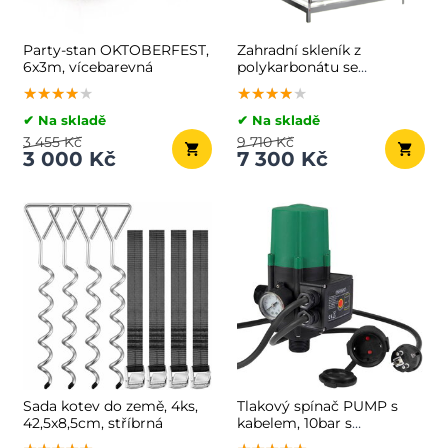
Party-stan OKTOBERFEST,
Zahradní skleník z
6x3m, vícebarevná
polykarbonátu se
základnou M4,
★★★★★
★★★★★
★★★★★
★★★★★
★★★★★
★★★★★
250x190x195cm,
transparentní
✔ Na skladě
✔ Na skladě
3 455 Kč
9 710 Kč
3 000 Kč
7 300 Kč
Sada kotev do země, 4ks,
Tlakový spínač PUMP s
42,5x8,5cm, stříbrná
kabelem, 10bar s
manometrem, zelená