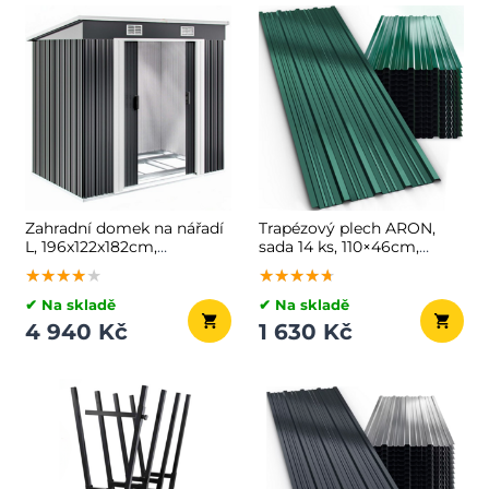
Zahradní domek na nářadí
Trapézový plech ARON,
L, 196x122x182cm,
sada 14 ks, 110×46cm,
antracitová
zelená
★★★★★
★★★★★
★★★★★
★★★★★
★★★★★
★★★★★
✔ Na skladě
✔ Na skladě
4 940 Kč
1 630 Kč