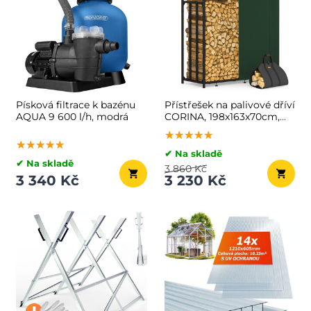
Písková filtrace k bazénu
Přístřešek na palivové dříví
AQUA 9 600 l/h, modrá
CORINA, 198x163x70cm,
antracitová/zelená
★★★★★
★★★★★
★★★★★
★★★★★
★★★★★
★★★★★
✔ Na skladě
✔ Na skladě
3 860 Kč
3 340 Kč
3 230 Kč