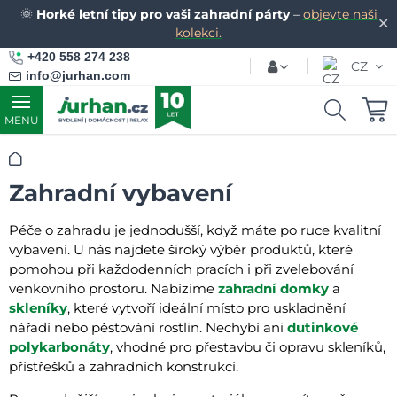
🌞
Horké letní tipy pro vaši zahradní párty
–
objevte naši
✕
kolekci.
+420 558 274 238
CZ
info@jurhan.com
MENU
Úvod
Zahradní vybavení
Péče o zahradu je jednodušší, když máte po ruce kvalitní
vybavení. U nás najdete široký výběr produktů, které
pomohou při každodenních pracích i při zvelebování
venkovního prostoru. Nabízíme
zahradní domky
a
skleníky
, které vytvoří ideální místo pro uskladnění
nářadí nebo pěstování rostlin. Nechybí ani
dutinkové
polykarbonáty
, vhodné pro přestavbu či opravu skleníků,
přístřešků a zahradních konstrukcí.