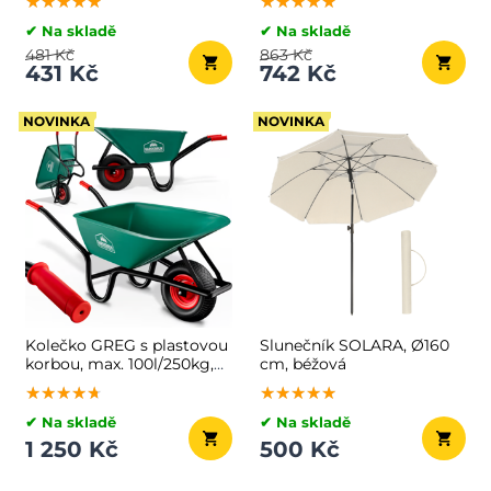
★★★★★
★★★★★
★★★★★
★★★★★
★★★★★
★★★★★
✔ Na skladě
✔ Na skladě
481 Kč
863 Kč
431 Kč
742 Kč
NOVINKA
NOVINKA
Kolečko GREG s plastovou
Slunečník SOLARA, Ø160
korbou, max. 100l/250kg,
cm, béžová
zelená/černá
★★★★★
★★★★★
★★★★★
★★★★★
★★★★★
★★★★★
✔ Na skladě
✔ Na skladě
1 250 Kč
500 Kč