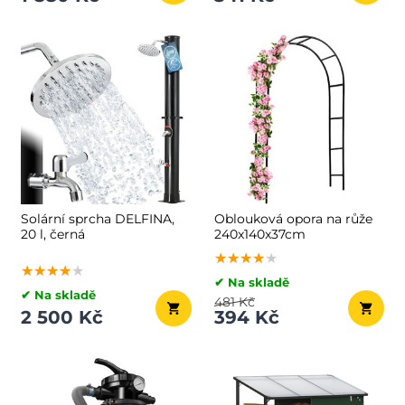
Solární sprcha DELFINA,
Oblouková opora na růže
20 l, černá
240x140x37cm
★★★★★
★★★★★
★★★★★
★★★★★
★★★★★
★★★★★
✔ Na skladě
✔ Na skladě
481 Kč
2 500 Kč
394 Kč