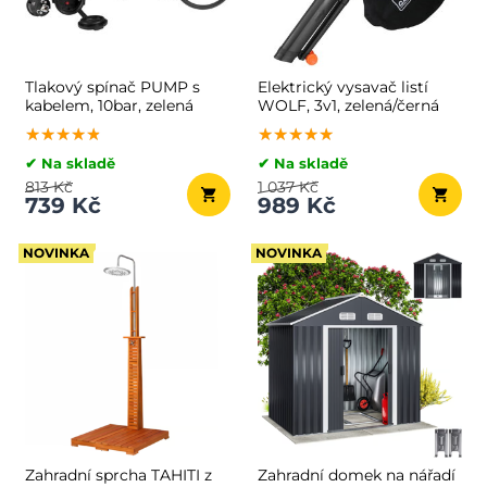
Tlakový spínač PUMP s
Elektrický vysavač listí
kabelem, 10bar, zelená
WOLF, 3v1, zelená/černá
★★★★★
★★★★★
★★★★★
★★★★★
★★★★★
★★★★★
✔ Na skladě
✔ Na skladě
813 Kč
1 037 Kč
739 Kč
989 Kč
NOVINKA
NOVINKA
Zahradní sprcha TAHITI z
Zahradní domek na nářadí