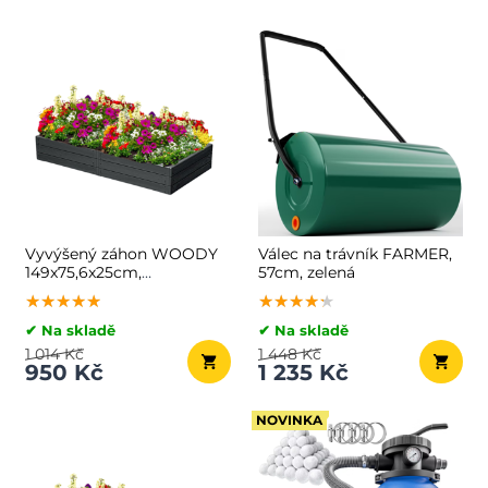
Vyvýšený záhon WOODY
Válec na trávník FARMER,
149x75,6x25cm,
57cm, zelená
antracitová
★★★★★
★★★★★
★★★★★
★★★★★
★★★★★
★★★★★
✔ Na skladě
✔ Na skladě
1 014 Kč
1 448 Kč
950 Kč
1 235 Kč
NOVINKA