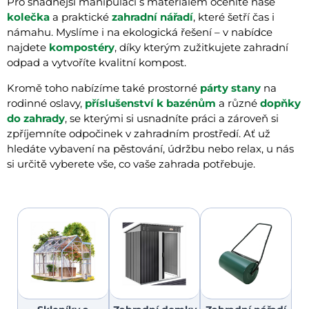
Pro snadnější manipulaci s materiálem oceníte naše
kolečka
a praktické
zahradní nářadí
, které šetří čas i
námahu. Myslíme i na ekologická řešení – v nabídce
najdete
kompostéry
, díky kterým zužitkujete zahradní
odpad a vytvoříte kvalitní kompost.
Kromě toho nabízíme také prostorné
párty stany
na
rodinné oslavy,
příslušenství k bazénům
a různé
dopňky
do zahrady
, se kterými si usnadníte práci a zároveň si
zpříjemníte odpočinek v zahradním prostředí. Ať už
hledáte vybavení na pěstování, údržbu nebo relax, u nás
si určitě vyberete vše, co vaše zahrada potřebuje.