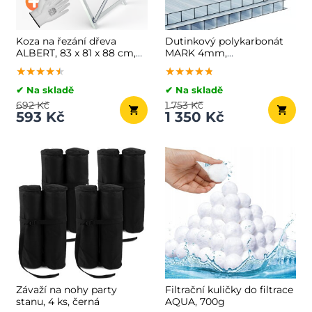
Koza na řezání dřeva
Dutinkový polykarbonát
ALBERT, 83 x 81 x 88 cm,
MARK 4mm,
stříbrná
60,5x121x0,4cm, 14ks,
★★★★★
★★★★★
★★★★★
★★★★★
★★★★★
★★★★★
transparentní
✔ Na skladě
✔ Na skladě
692 Kč
1 753 Kč
593 Kč
1 350 Kč
Závaží na nohy party
Filtrační kuličky do filtrace
stanu, 4 ks, černá
AQUA, 700g