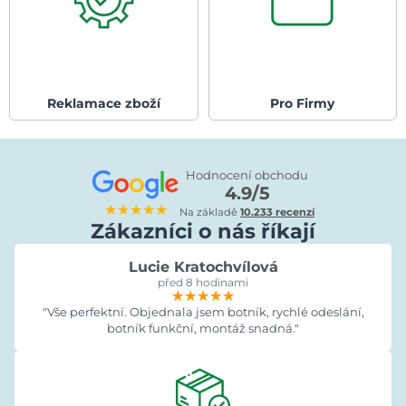
Reklamace zboží
Pro Firmy
Hodnocení obchodu
4.9/5
★★★★★
Na základě
10.233 recenzí
Zákazníci o nás říkají
Lucie Kratochvílová
před 8 hodinami
★★★★★
★★★★★
★★★★★
"Vše perfektní. Objednala jsem botník, rychlé odeslání,
botník funkční, montáž snadná."