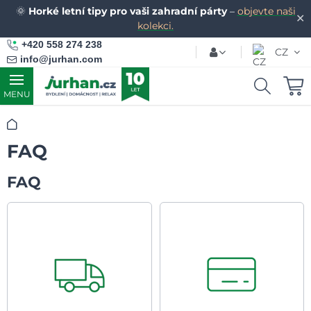
🌞
Horké letní tipy pro vaši zahradní párty
–
objevte naši
✕
kolekci.
+420 558 274 238
CZ
info@jurhan.com
MENU
Úvod
FAQ
FAQ