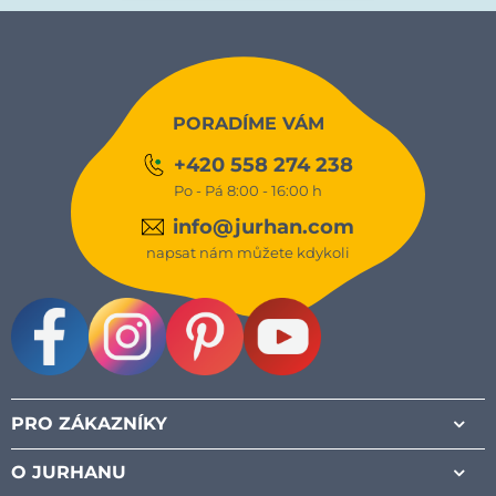
PORADÍME VÁM
+420 558 274 238
Po - Pá 8:00 - 16:00 h
info@jurhan.com
napsat nám můžete kdykoli
Facebook
Instagram
Pinterest
Youtube
PRO ZÁKAZNÍKY
O JURHANU