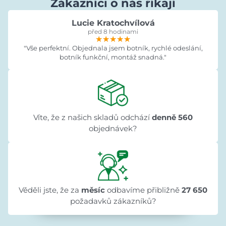
Zákazníci o nás říkají
Lucie Kratochvílová
před 8 hodinami
★★★★★
★★★★★
★★★★★
"Vše perfektní. Objednala jsem botník, rychlé odeslání,
botník funkční, montáž snadná."
Víte, že z našich skladů odchází
denně 560
objednávek?
Věděli jste, že za
měsíc
odbavíme přibližně
27 650
požadavků zákazníků?