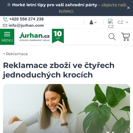
🌞
Horké letní tipy pro vaši zahradní párty
–
objevte naši
✕
kolekci.
+420 558 274 238
CZ
info@jurhan.com
MENU
Reklamace
Reklamace zboží ve čtyřech
jednoduchých krocích