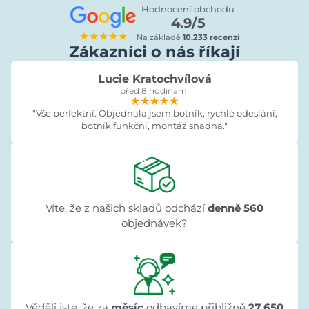
Hodnocení obchodu
4.9/5
★★★★★
Na základě
10.233 recenzí
Zákazníci o nás říkají
Lucie Kratochvílová
před 8 hodinami
★★★★★
★★★★★
★★★★★
"Vše perfektní. Objednala jsem botník, rychlé odeslání,
botník funkční, montáž snadná."
Víte, že z našich skladů odchází
denně 560
objednávek?
Věděli jste, že za
měsíc
odbavíme přibližně
27 650