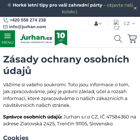
🌞
Horké letní tipy pro vaši zahradní párty
–
objevte naši
✕
kolekci.
+420 558 274 238
CZ
info@jurhan.com
MENU
Zásady ochrany osobních
údajů
Vážíme si vašeho soukromí. Toto jsou informace o tom,
jak zpracováváme, jaký je právní základ, účel a rozsah
informací, které zpracováváme o našich zákaznících a
návštěvnících našich stránek.
Správce osobních údajů:
Jurhan s.r.o CZ, IČ 47584360 na
adrese Zlatovská 2425, Trenčín 91105, Slovensko.
Cookies