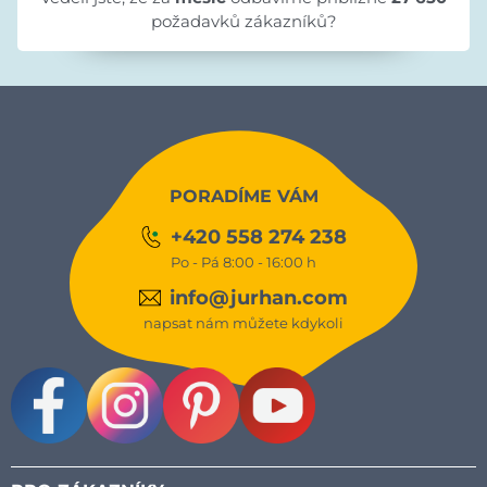
požadavků zákazníků?
PORADÍME VÁM
+420 558 274 238
Po - Pá 8:00 - 16:00 h
info@jurhan.com
napsat nám můžete kdykoli
Facebook
Instagram
Pinterest
Youtube