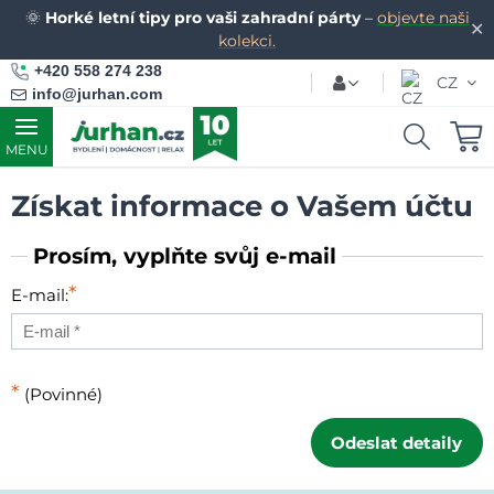
🌞
Horké letní tipy pro vaši zahradní párty
–
objevte naši
✕
kolekci.
+420 558 274 238
CZ
info@jurhan.com
MENU
Získat informace o Vašem účtu
Prosím, vyplňte svůj e-mail
*
E-mail:
*
(Povinné)
Odeslat detaily