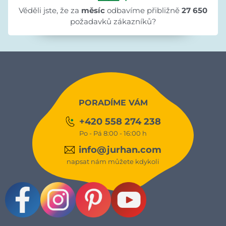
Věděli jste, že za
měsíc
odbavíme přibližně
27 650
požadavků zákazníků?
PORADÍME VÁM
+420 558 274 238
Po - Pá 8:00 - 16:00 h
info@jurhan.com
napsat nám můžete kdykoli
Facebook
Instagram
Pinterest
Youtube