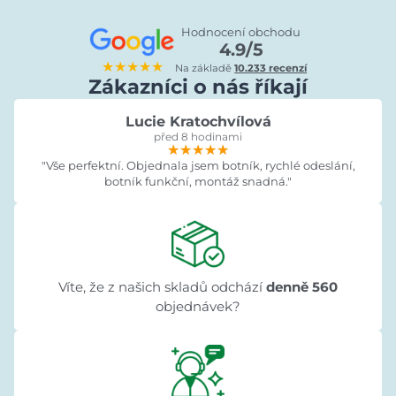
Hodnocení obchodu
4.9/5
★★★★★
Na základě
10.233 recenzí
Zákazníci o nás říkají
Lucie Kratochvílová
před 8 hodinami
★★★★★
★★★★★
★★★★★
"Vše perfektní. Objednala jsem botník, rychlé odeslání,
botník funkční, montáž snadná."
Víte, že z našich skladů odchází
denně 560
objednávek?