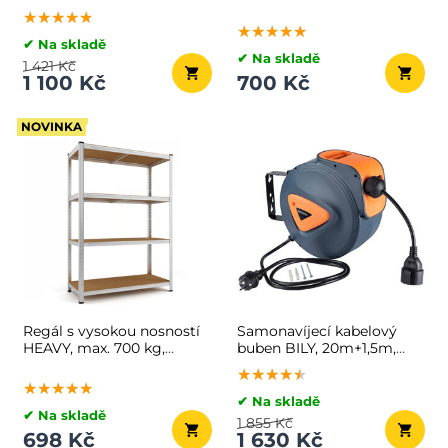
šedá
★★★★★
★★★★★
★★★★★
★★★★★
★★★★★
★★★★★
✔ Na skladě
✔ Na skladě
1 421 Kč
1 100 Kč
700 Kč
NOVINKA
Regál s vysokou nosností
Samonavíjecí kabelový
HEAVY, max. 700 kg,
buben BILY, 20m+1,5m,
90x40x160cm, stříbrná
šedá/oranžová
★★★★★
★★★★★
★★★★★
★★★★★
★★★★★
★★★★★
✔ Na skladě
✔ Na skladě
1 855 Kč
698 Kč
1 630 Kč