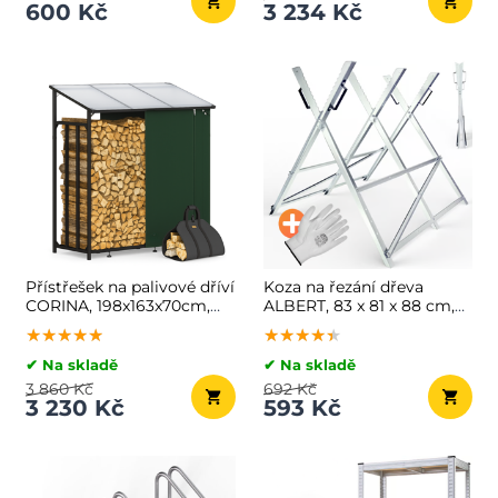
600 Kč
3 234 Kč
Přístřešek na palivové dříví
Koza na řezání dřeva
CORINA, 198x163x70cm,
ALBERT, 83 x 81 x 88 cm,
antracitová/zelená
stříbrná
★★★★★
★★★★★
★★★★★
★★★★★
★★★★★
★★★★★
✔ Na skladě
✔ Na skladě
3 860 Kč
692 Kč
3 230 Kč
593 Kč