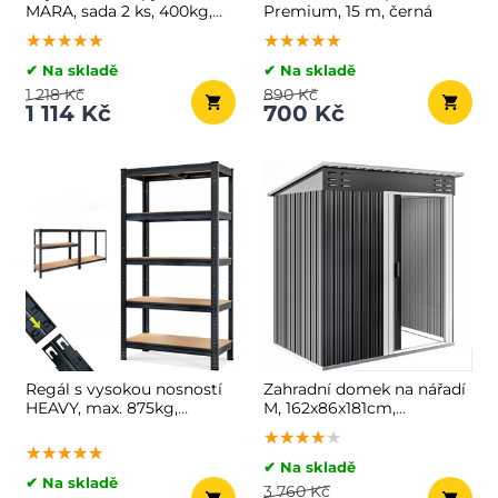
MARA, sada 2 ks, 400kg,
Premium, 15 m, černá
160cm, 2ks, stříbrná
★★★★★
★★★★★
★★★★★
★★★★★
★★★★★
★★★★★
✔ Na skladě
✔ Na skladě
1 218 Kč
890 Kč
1 114 Kč
700 Kč
Regál s vysokou nosností
Zahradní domek na nářadí
HEAVY, max. 875kg,
M, 162x86x181cm,
90x40x180cm, černá
antracitová
★★★★★
★★★★★
★★★★★
★★★★★
★★★★★
★★★★★
✔ Na skladě
✔ Na skladě
3 760 Kč