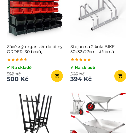
Závěsný organizér do dílny
Stojan na 2 kola BIKE,
ORDER, 30 boxů,
50x32x27cm, stříbrná
64x2x38cm, červená/černá
★★★★★
★★★★★
★★★★★
★★★★★
★★★★★
★★★★★
✔ Na skladě
✔ Na skladě
558 Kč
506 Kč
500 Kč
394 Kč