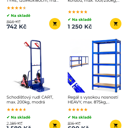
TYRE, 120x40x180cm, max.
korbou, max. 100l/250kg,
795kg, stříbrná/světle
zelená/černá
★★★★★
★★★★★
★★★★★
hnědá
★★★★★
★★★★★
★★★★★
✔ Na skladě
✔ Na skladě
866 Kč
742 Kč
1 250 Kč
Schodišťový rudl CART,
Regál s vysokou nosností
max. 200kg, modrá
HEAVY, max. 875kg,
90x40x180cm, modrá
★★★★★
★★★★★
★★★★★
★★★★★
★★★★★
★★★★★
✔ Na skladě
✔ Na skladě
2 185 Kč
816 Kč