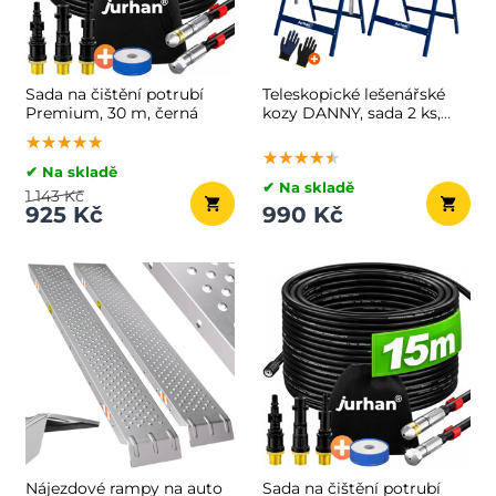
Sada na čištění potrubí
Teleskopické lešenářské
Premium, 30 m, černá
kozy DANNY, sada 2 ks,
max. 200kg, 69x57x81-
★★★★★
★★★★★
★★★★★
130cm, stříbrná/modrá
★★★★★
★★★★★
★★★★★
✔ Na skladě
✔ Na skladě
1 143 Kč
925 Kč
990 Kč
Nájezdové rampy na auto
Sada na čištění potrubí