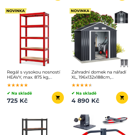
NOVINKA
NOVINKA
Regál s vysokou nosností
Zahradní domek na nářadí
HEAVY, max. 875 kg,
XL, 196x132x188cm,
90×40×180 cm, červená
antracitová
★★★★★
★★★★★
★★★★★
★★★★★
★★★★★
★★★★★
✔ Na skladě
✔ Na skladě
725 Kč
4 890 Kč