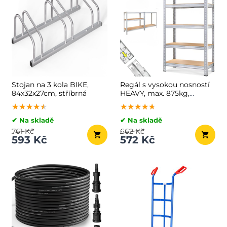
Stojan na 3 kola BIKE,
Regál s vysokou nosností
84x32x27cm, stříbrná
HEAVY, max. 875kg,
90x40x180cm, stříbrná
★★★★★
★★★★★
★★★★★
★★★★★
★★★★★
★★★★★
✔ Na skladě
✔ Na skladě
761 Kč
662 Kč
593 Kč
572 Kč