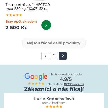
Transportní vozík HECTOR,
max. 550 kg, 110x75x52 cm,
zelený
★★★★★
★★★★★
★★★★★
Brzy opět skladem
2 500 Kč
Nejsou žádné další produkty.
1
2
Hodnocení obchodu
4.9/5
★★★★★
Na základě
10.233 recenzí
Zákazníci o nás říkají
Lucie Kratochvílová
před 8 hodinami
★★★★★
★★★★★
★★★★★