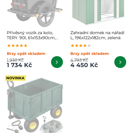
Přívěsný vozík za kolo,
Zahradní domek na nářadí
TERY. 90l, 61x153x90cm,
L, 196x122x182cm, zelená
černý
★★★★★
★★★★★
★★★★★
★★★★★
★★★★★
★★★★★
Brzy opět skladem
Brzy opět skladem
1 930 Kč
4 793 Kč
1 734 Kč
4 450 Kč
NOVINKA