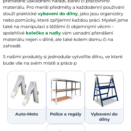
přehledné uskladnění nářadí, barev či pracovního
materiálu. Pro menší předměty a každodenní používání
slouží praktické
vybavení do dílny
, jako jsou organizéry
nebo pomůcky, které zpříjemní každou práci. Mysleli jsme
také na manipulaci s těžšími či objemnými věcmi –
spolehlivé
kolečko a rudly
vám usnadní přenášení
materiálu nejen v dílně, ale také kolem domu či na
zahradě.
S našimi produkty si jednoduše vytvoříte dílnu, ve které
bude vše na svém místě a práce p
Auto-Moto
Police a regály
Vybavení do
dílny