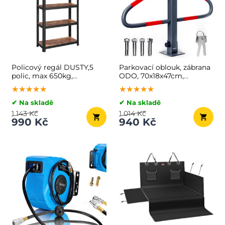
Policový regál DUSTY,5
Parkovací oblouk, zábrana
polic, max 650kg,
ODO, 70x18x47cm,
černá/hnědá
antracitová
★★★★★
★★★★★
★★★★★
★★★★★
★★★★★
★★★★★
✔ Na skladě
✔ Na skladě
1 143 Kč
1 014 Kč
990 Kč
940 Kč