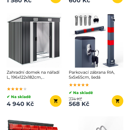
1 580 Kč
600 Kč
Zahradní domek na nářadí
Parkovací zábrana RIA,
L, 196x122x182cm,
5x5x65cm, šedá
antracitová
★★★★★
★★★★★
★★★★★
★★★★★
★★★★★
★★★★★
✔ Na skladě
✔ Na skladě
774 Kč
4 940 Kč
568 Kč