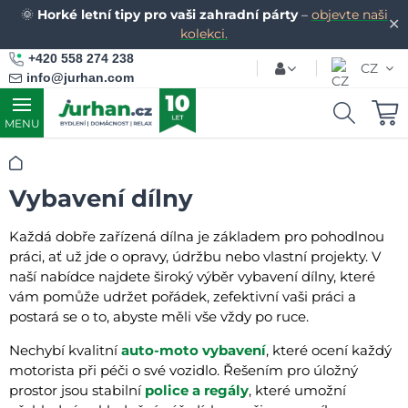
🌞
Horké letní tipy pro vaši zahradní párty
–
objevte naši
✕
kolekci.
+420 558 274 238
CZ
info@jurhan.com
MENU
Úvod
Vybavení dílny
Každá dobře zařízená dílna je základem pro pohodlnou
práci, ať už jde o opravy, údržbu nebo vlastní projekty. V
naší nabídce najdete široký výběr vybavení dílny, které
vám pomůže udržet pořádek, zefektivní vaši práci a
postará se o to, abyste měli vše vždy po ruce.
Nechybí kvalitní
auto-moto vybavení
, které ocení každý
motorista při péči o své vozidlo. Řešením pro úložný
prostor jsou stabilní
police a regály
, které umožní