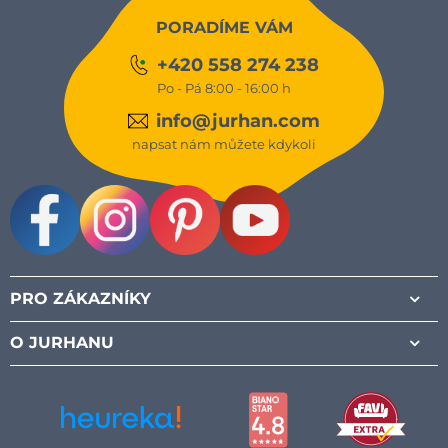
PORADÍME VÁM
+420 558 274 238
Po - Pá 8:00 - 16:00 h
info@jurhan.com
napsat nám můžete kdykoli
Facebook
Instagram
Pinterest
Youtube
PRO ZÁKAZNÍKY
O JURHANU