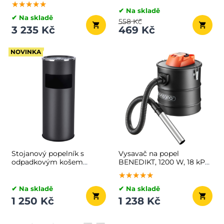
★★★★★
★★★★★
★★★★★
✔ Na skladě
✔ Na skladě
558 Kč
3 235 Kč
469 Kč
NOVINKA
Stojanový popelník s
Vysavač na popel
odpadkovým košem
BENEDIKT, 1200 W, 18 kPa,
SMOKE, 60,5x24,5cm,
černá/oranžová
★★★★★
★★★★★
★★★★★
černá
✔ Na skladě
✔ Na skladě
1 250 Kč
1 238 Kč