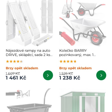
Nájezdové rampy na auto
Kolečko BARRY
DRIVE, sklápěcí, sada 2 ks,
pozinkovaný, max. 1
max. 400 kg, 160cm, 2ks,
kapacita 100l/250kg,
★★★★★
★★★★★
★★★★★
★★★★★
★★★★★
★★★★★
stříbrná
stříbrná/černá
Brzy opět skladem
Brzy opět skladem
1 607 Kč
1 525 Kč
1 461 Kč
1 238 Kč