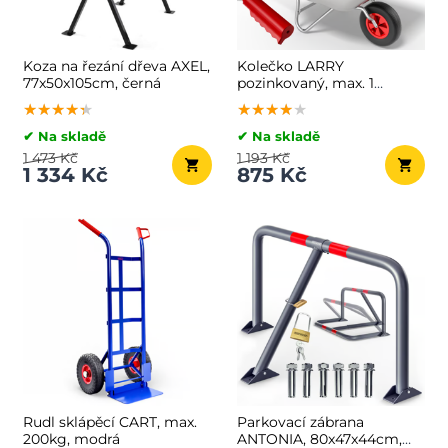
Koza na řezání dřeva AXEL,
Kolečko LARRY
77x50x105cm, černá
pozinkovaný, max. 1
kapacita 80l/100kg,
★★★★★
★★★★★
★★★★★
★★★★★
★★★★★
★★★★★
stříbrná/černá
✔ Na skladě
✔ Na skladě
1 473 Kč
1 193 Kč
1 334 Kč
875 Kč
Rudl sklápěcí CART, max.
Parkovací zábrana
200kg, modrá
ANTONIA, 80x47x44cm,