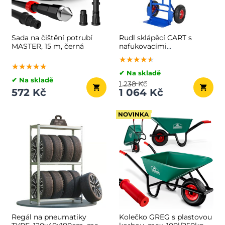
Sada na čištění potrubí
Rudl sklápěcí CART s
MASTER, 15 m, černá
nafukovacími
pneumatikami, max.
★★★★★
★★★★★
★★★★★
200kg, modrá
★★★★★
★★★★★
★★★★★
✔ Na skladě
✔ Na skladě
1 238 Kč
572 Kč
1 064 Kč
NOVINKA
Regál na pneumatiky
Kolečko GREG s plastovou