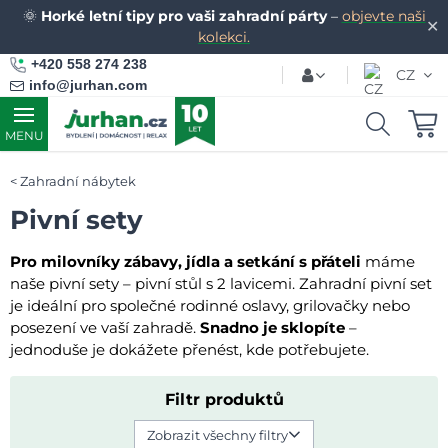
🌞
Horké letní tipy pro vaši zahradní párty
–
objevte naši
✕
kolekci.
+420 558 274 238
CZ
info@jurhan.com
MENU
Zahradní nábytek
Pivní sety
Pro milovníky zábavy, jídla a setkání s přáteli
máme
naše pivní sety – pivní stůl s 2 lavicemi. Zahradní pivní set
je ideální pro společné rodinné oslavy, grilovačky nebo
posezení ve vaší zahradě.
Snadno je sklopíte
–
jednoduše je dokážete přenést, kde potřebujete.
Filtr produktů
Zobrazit všechny filtry