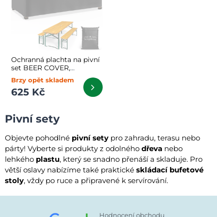
Ochranná plachta na pivní
set BEER COVER,
180x90x74cm, antracitová
Brzy opět skladem
625 Kč
Pivní sety
Objevte pohodlné
pivní sety
pro zahradu, terasu nebo
párty! Vyberte si produkty z odolného
dřeva
nebo
lehkého
plastu
, který se snadno přenáší a skladuje. Pro
větší oslavy nabízíme také praktické
skládací bufetové
stoly
, vždy po ruce a připravené k servírování.
Hodnocení obchodu