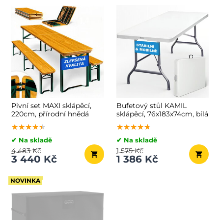
Pivní set MAXI sklápěcí,
Bufetový stůl KAMIL
220cm, přírodní hnědá
sklápěcí, 76x183x74cm, bílá
★★★★★
★★★★★
★★★★★
★★★★★
★★★★★
★★★★★
✔ Na skladě
✔ Na skladě
4 483 Kč
1 575 Kč
3 440 Kč
1 386 Kč
NOVINKA