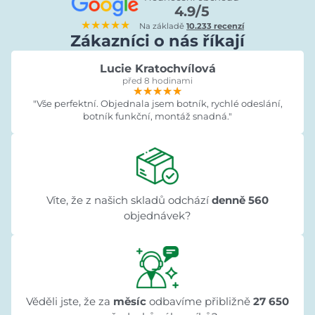
4.9/5
★★★★★
Na základě
10.233 recenzí
Zákazníci o nás říkají
Lucie Kratochvílová
před 8 hodinami
★★★★★
★★★★★
★★★★★
"Vše perfektní. Objednala jsem botník, rychlé odeslání,
botník funkční, montáž snadná."
Víte, že z našich skladů odchází
denně 560
objednávek?
Věděli jste, že za
měsíc
odbavíme přibližně
27 650