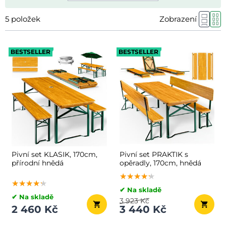
5
položek
Zobrazení
BESTSELLER
BESTSELLER
Pivní set KLASIK, 170cm,
Pivní set PRAKTIK s
přírodní hnědá
opěradly, 170cm, hnědá
★★★★★
★★★★★
★★★★★
★★★★★
★★★★★
★★★★★
✔ Na skladě
✔ Na skladě
3 923 Kč
2 460 Kč
3 440 Kč