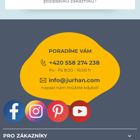
požadavků zákazníků?
PORADÍME VÁM
+420 558 274 238
Po - Pá 8:00 - 16:00 h
info@jurhan.com
napsat nám můžete kdykoli
Facebook
Instagram
Pinterest
Youtube
PRO ZÁKAZNÍKY