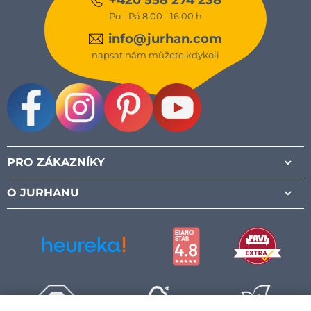
+420 558 274 238
Po - Pá 8:00 - 16:00 h
info@jurhan.com
napsat nám můžete kdykoli
Facebook
Instagram
Pinterest
Youtube
PRO ZÁKAZNÍKY
O JURHANU