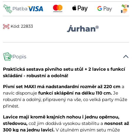
Platba
Kód: 22833
Popis
Praktická sestava pivního setu stůl + 2 lavice s funkcí
skládání - robustní a odolná!
Pivní set MAXI má nadstandardní rozměr až 220 cm
a
navíc disponuje
funkcí sklápění na délku 110 cm.
Je
robustní a odolný, připravený na vše, co velká party může
přinést.
Lavice mají kromě krajních nohou i jednu opěrnou,
středovou,
což jim dodává vysokou stabilitu a
nosnost až
300 kg na jednu lavici.
V útulném pivním setu může