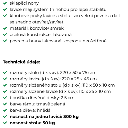
sklápěcí nohy
lavice mají systém tří nohou pro lepší stabilitu
kloubové prvky lavice a stolu jsou velmi pevné a dají
se snadno otevírat/zavírat
materiál: borovice/ smrek
ocelová konstrukce, lakovaná
povrch a hrany lakované, zespodu neošetřené
Technické údaje:
rozměry stolu (d x š xv): 220 x 50 x 75 cm
rozměry lavice (d x š xv): 220 x 25 x 45 cm
rozměry složeného stolu (d x š xv): 110 x 50 x 10 cm
rozměry složené lavice (d x š xv): 110 x 25 x 10 cm
tloušťka dřevěné desky: 2,5 cm
barva rámu: tmavě zelená
barva dřeva: hnědá
nosnost na jednu lavici: 300 kg
nosnost stolu: 50 kg