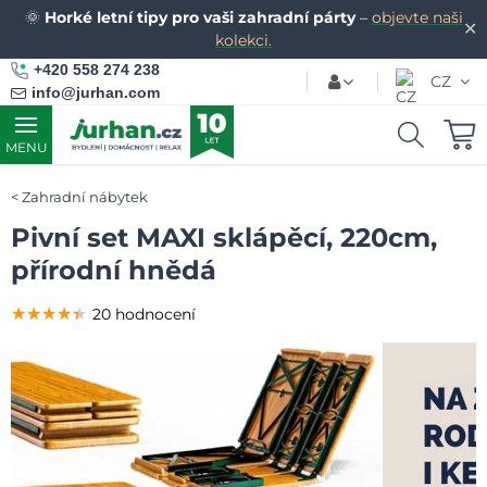
🌞
Horké letní tipy pro vaši zahradní párty
–
objevte naši
✕
kolekci.
+420 558 274 238
CZ
info@jurhan.com
MENU
Zahradní nábytek
Pivní set MAXI sklápěcí, 220cm,
přírodní hnědá
★★★★★
★★★★★
★★★★★
20 hodnocení