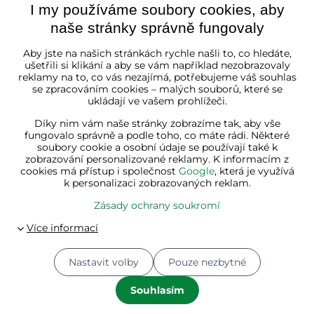
I my používáme soubory cookies, aby
naše stránky správně fungovaly
Česká republika
Aby jste na našich stránkách rychle našli to, co hledáte,
ušetřili si klikání a aby se vám například nezobrazovaly
reklamy na to, co vás nezajímá, potřebujeme váš souhlas
se zpracováním cookies – malých souborů, které se
ukládají ve vašem prohlížeči.
Díky nim vám naše stránky zobrazíme tak, aby vše
fungovalo správně a podle toho, co máte rádi. Některé
soubory cookie a osobní údaje se používají také k
zobrazování personalizované reklamy. K informacím z
cookies má přístup i společnost
Google
, která je využívá
k personalizaci zobrazovaných reklam.
Zásady ochrany soukromí
Nastavit volby
Pouze nezbytné
© 2026
Jurhan.cz 💚 | Všechna práva vyhrazena
Souhlasím
Předvolby soukromí
Zásady ochrany soukromí
Stav objednávky
Vytvořeno systémem:
ByznysWeb.cz