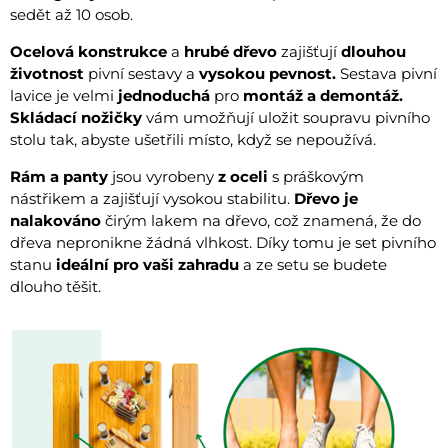
sedět až 10 osob.
Ocelová konstrukce
a
hrubé dřevo
zajišťují
dlouhou
životnost
pivní sestavy a
vysokou pevnost.
Sestava pivní
lavice je velmi
jednoduchá
pro
montáž a demontáž.
Skládací nožičky
vám umožňují uložit soupravu pivního
stolu tak, abyste ušetřili místo, když se nepoužívá.
Rám a panty
jsou vyrobeny
z oceli
s práškovým
nástřikem a zajišťují vysokou stabilitu.
Dřevo je
nalakováno
čirým lakem na dřevo, což znamená, že do
dřeva nepronikne žádná vlhkost. Díky tomu je set pivního
stanu
ideální pro vaši zahradu
a ze setu se budete
dlouho těšit.