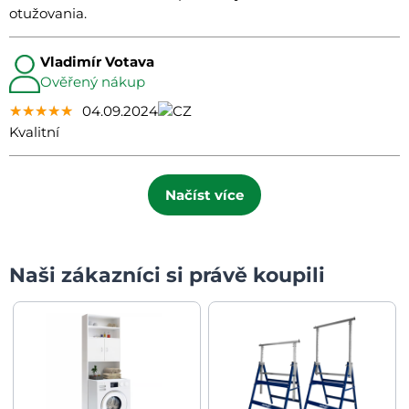
otužovania.
Vladimír Votava
Ověřený nákup
★★★★★
★★★★★
★★★★★
04.09.2024
Kvalitní
Načíst více
Naši zákazníci si právě koupili