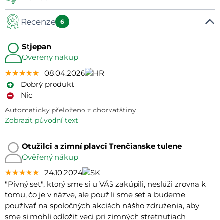
Recenze
Manuál
6
Stjepan
Ověřený nákup
★★★★★
★★★★★
★★★★★
08.04.2026
Dobrý produkt
Nic
Automaticky přeloženo z chorvatštiny
zobrazit původní text
Otužilci a zimní plavci Trenčianske tulene
Ověřený nákup
★★★★★
★★★★★
★★★★★
24.10.2024
"Pivný set", ktorý sme si u VÁS zakúpili, neslúži zrovna k
tomu, čo je v názve, ale použili sme set a budeme
používať na spoločných akciách nášho združenia, aby
sme si mohli odložiť veci pri zimných stretnutiach