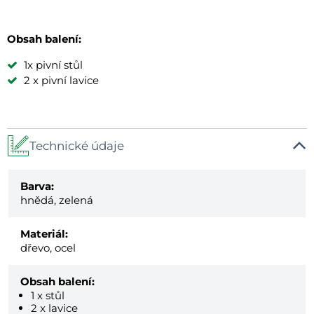
Obsah balení:
1x pivní stůl
2 x pivní lavice
Technické údaje
Barva:
hnědá, zelená
Materiál:
dřevo, ocel
Obsah balení:
1 x stůl
2 x lavice