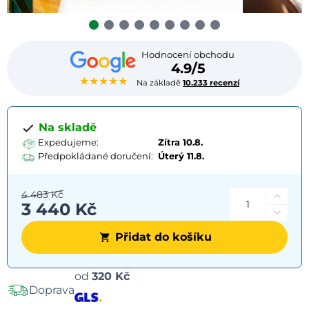
Hodnocení obchodu
4.9/5
★★★★★
Na základě
10.233 recenzí
Na skladě
Expedujeme:
Zítra 10.8.
Předpokládané doručení:
Úterý
11.8.
4 483 Kč
3 440 Kč
Přidat do košíku
Možnosti
od
320 Kč
Doprava
dopravy