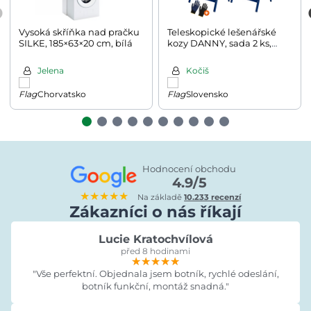
Vysoká skříňka nad pračku
Teleskopické lešenářské
SILKE, 185×63×20 cm, bílá
kozy DANNY, sada 2 ks,
max. 200kg, 69x57x81-
130cm, stříbrná/modrá
Jelena
Kočiš
Chorvatsko
Slovensko
Hodnocení obchodu
4.9/5
★★★★★
Na základě
10.233 recenzí
Zákazníci o nás říkají
Lucie Kratochvílová
před 8 hodinami
★★★★★
★★★★★
★★★★★
"Vše perfektní. Objednala jsem botník, rychlé odeslání,
botník funkční, montáž snadná."