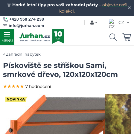
🌞
Horké letní tipy pro vaši zahradní párty
–
objevte naši
✕
kolekci.
+420 558 274 238
CZ
info@jurhan.com
MENU
Zahradní nábytek
Pískoviště se stříškou Sami,
smrkové dřevo, 120x120x120cm
★★★★★
★★★★★
★★★★★
7 hodnocení
NOVINKA