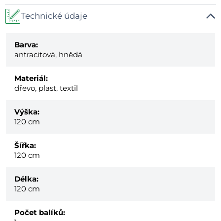
Technické údaje
Barva:
antracitová, hnědá
Materiál:
dřevo, plast, textil
Výška:
120 cm
Šířka:
120 cm
Délka:
120 cm
Počet balíků: