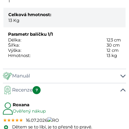
1
Celková hmotnost:
13
Kg
Parametr balíčku
1/1
Délka:
123 cm
Šířka:
30 cm
Výška:
12 cm
Hmotnost:
13 kg
Manuál
Recenze
Manuál
7
Roxana
Ověřený nákup
★★★★★
★★★★★
★★★★★
16.07.2026
Dětem se to líbí, je to přesně to pravé.