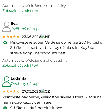
Automaticky přeloženo z rumunštiny
zobrazit původní text
Eva
Ověřený nákup
★★★★★
★★★★★
★★★★★
23.06.2026
Pískoviště je super. Vejde se do něj asi 200 kg písku.
Stříšku lze nastavit tak, aby dělala stín. Když se
stříška sklopí, nepropouští déšť.
Automaticky přeloženo z chorvatštiny
zobrazit původní text
Ludmila
Ověřený nákup
★★★★★
★★★★★
★★★★★
27.05.2026
Pískoviště nádherné, velikostně skvělé. Dcera 6 let si na
něm skoro každý den hraje.
Stříška, na dítě nesvítí slunce.