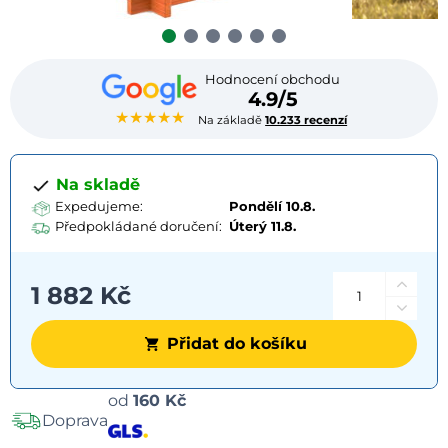
Hodnocení obchodu
4.9/5
★★★★★
Na základě
10.233 recenzí
Na skladě
Expedujeme:
Pondělí 10.8.
Předpokládané doručení:
Úterý
11.8.
1 882 Kč
Přidat do košíku
Možnosti
od
160 Kč
Doprava
dopravy