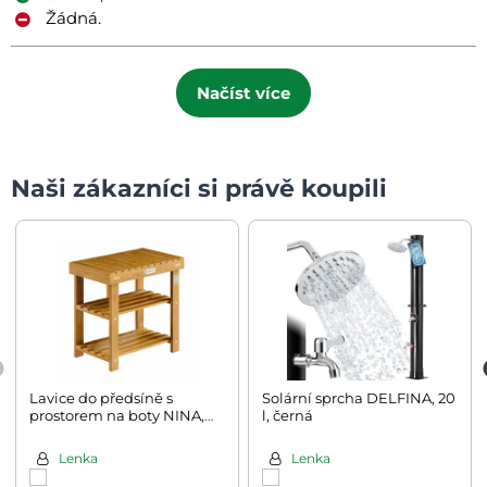
Žádná.
Načíst více
Naši zákazníci si právě koupili
Lavice do předsíně s
Solární sprcha DELFINA, 20
prostorem na boty NINA,
l, černá
50x33x46cm, přírodní
hnědá
Lenka
Lenka