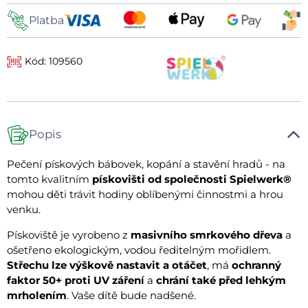
Platba
Kód: 109560
Popis
Pečení pískových bábovek, kopání a stavění hradů - na
tomto kvalitním
pískovišti od společnosti Spielwerk®
mohou děti trávit hodiny oblíbenými činnostmi a hrou
venku.
Pískoviště je vyrobeno z
masivního smrkového dřeva
a
ošetřeno ekologickým, vodou ředitelným mořidlem.
Střechu lze výškově nastavit a otáčet
, má
ochranný
faktor 50+ proti UV záření
a
chrání také před lehkým
mrholením
. Vaše dítě bude nadšené.