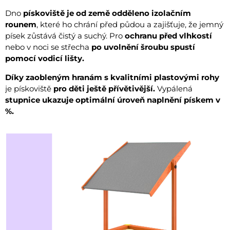
Dno
pískoviště je od země odděleno izolačním
rounem
, které ho chrání před půdou a zajišťuje, že jemný
písek zůstává čistý a suchý. Pro
ochranu před vlhkostí
nebo v noci se střecha
po uvolnění šroubu spustí
pomocí vodicí lišty.
Díky zaobleným hranám s kvalitními plastovými rohy
je pískoviště
pro děti ještě přívětivější.
Vypálená
stupnice ukazuje optimální úroveň naplnění pískem v
%.