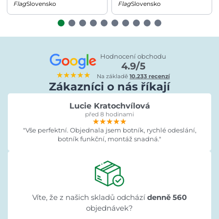
Slovensko
Slovensko
Hodnocení obchodu
4.9/5
★★★★★
Na základě
10.233 recenzí
Zákazníci o nás říkají
Lucie Kratochvílová
před 8 hodinami
★★★★★
★★★★★
★★★★★
"Vše perfektní. Objednala jsem botník, rychlé odeslání,
botník funkční, montáž snadná."
Víte, že z našich skladů odchází
denně 560
objednávek?