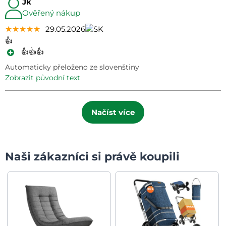
Jk
Ověřený nákup
★★★★★
★★★★★
★★★★★
29.05.2026
👍
👍👍👍
Automaticky přeloženo ze slovenštiny
zobrazit původní text
Načíst více
Naši zákazníci si právě koupili