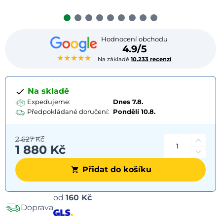
Hodnocení obchodu
4.9/5
★★★★★
Na základě
10.233 recenzí
Na skladě
Expedujeme:
Dnes 7.8.
Předpokládané doručení:
Pondělí
10.8.
2 627 Kč
1 880 Kč
Přidat do košíku
Možnosti
od
160 Kč
Doprava
dopravy