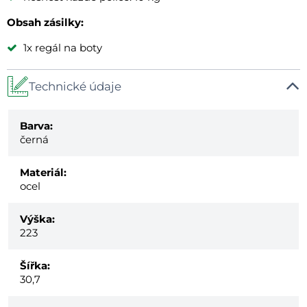
Obsah zásilky:
1x regál na boty
Technické údaje
Barva:
černá
Materiál:
ocel
Výška:
223
Šířka:
30,7