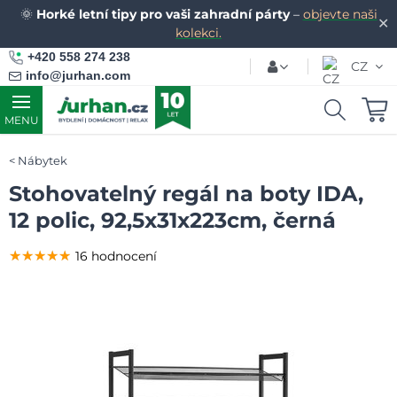
🌞
Horké letní tipy pro vaši zahradní párty
–
objevte naši
✕
kolekci.
+420 558 274 238
CZ
info@jurhan.com
MENU
Nábytek
Stohovatelný regál na boty IDA,
12 polic, 92,5x31x223cm, černá
★★★★★
★★★★★
★★★★★
16 hodnocení