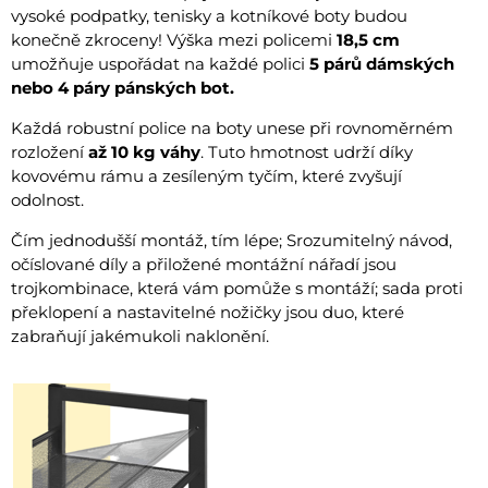
vysoké podpatky, tenisky a kotníkové boty budou
konečně zkroceny! Výška mezi policemi
18,5 cm
umožňuje uspořádat na každé polici
5 párů dámských
nebo 4 páry pánských bot.
Každá robustní police na boty unese při rovnoměrném
rozložení
až 10 kg váhy
. Tuto hmotnost udrží díky
kovovému rámu a zesíleným tyčím, které zvyšují
odolnost.
Čím jednodušší montáž, tím lépe; Srozumitelný návod,
očíslované díly a přiložené montážní nářadí jsou
trojkombinace, která vám pomůže s montáží; sada proti
překlopení a nastavitelné nožičky jsou duo, které
zabraňují jakémukoli naklonění.