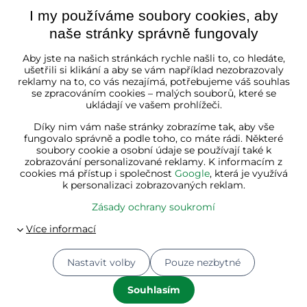
I my používáme soubory cookies, aby
naše stránky správně fungovaly
Česká republika
Aby jste na našich stránkách rychle našli to, co hledáte,
ušetřili si klikání a aby se vám například nezobrazovaly
reklamy na to, co vás nezajímá, potřebujeme váš souhlas
se zpracováním cookies – malých souborů, které se
ukládají ve vašem prohlížeči.
Díky nim vám naše stránky zobrazíme tak, aby vše
fungovalo správně a podle toho, co máte rádi. Některé
soubory cookie a osobní údaje se používají také k
zobrazování personalizované reklamy. K informacím z
cookies má přístup i společnost
Google
, která je využívá
k personalizaci zobrazovaných reklam.
Zásady ochrany soukromí
Nastavit volby
Pouze nezbytné
© 2026
Jurhan.cz 💚 | Všechna práva vyhrazena
Souhlasím
Předvolby soukromí
Zásady ochrany soukromí
Stav objednávky