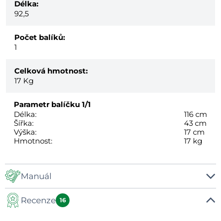
Délka:
92,5
Počet balíků:
1
Celková hmotnost:
17
Kg
Parametr balíčku
1/1
Délka:
116 cm
Šířka:
43 cm
Výška:
17 cm
Hmotnost:
17 kg
Manuál
Recenze
Manuál
16