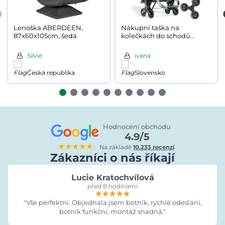
Lenoška ABERDEEN,
Nákupní taška na
87x60x105cm, šedá
kolečkách do schodů
COMFORT,50l, modrá
Silvie
ivana
Česká republika
Slovensko
Hodnocení obchodu
4.9/5
★★★★★
Na základě
10.233 recenzí
Zákazníci o nás říkají
Lucie Kratochvílová
před 8 hodinami
★★★★★
★★★★★
★★★★★
"Vše perfektní. Objednala jsem botník, rychlé odeslání,
botník funkční, montáž snadná."