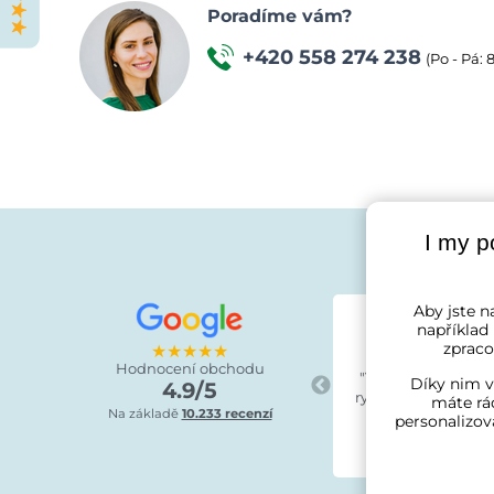
Poradíme vám?
+420 558 274 238
(Po - Pá: 
I my p
Aby jste na
Lucie Kra
například
před 8 
zpraco
★★★★★
★★
★★
★★
Hodnocení obchodu
"Vše perfektní. Ob
Díky nim v
4.9/5
rychlé odeslání, bo
máte rád
Na základě
10.233 recenzí
sna
personalizov