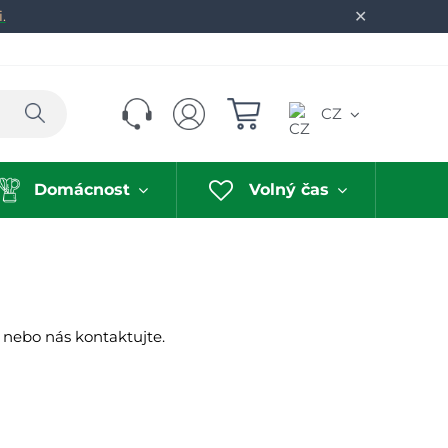
✕
.
Hledat
CZ
Domácnost
Volný čas
 nebo nás kontaktujte.