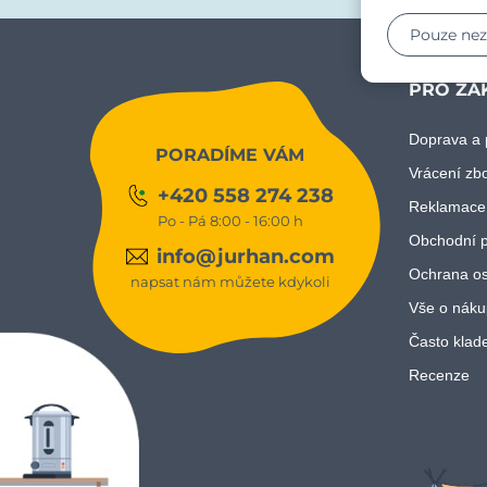
Pouze ne
PRO ZÁ
Doprava a 
PORADÍME VÁM
Vrácení zb
+420 558 274 238
Reklamace
Po - Pá 8:00 - 16:00 h
Obchodní 
info@jurhan.com
Ochrana os
napsat nám můžete kdykoli
Vše o náku
Často klad
Recenze