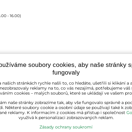
8.00 - 16.00)
oužíváme soubory cookies, aby naše stránky 
Zákazníci o nás říka
fungovaly
 našich stránkách rychle našli to, co hledáte, ušetřili si klikání 
tochvílová
Evka Hýlová
 nezobrazovaly reklamy na to, co vás nezajímá, potřebujeme váš 
hodinami
před 15 hodinami
váním cookies – malých souborů, které se ukládají ve vašem proh
★★★
★★★
★★★
★★★★★
★★★★★
★★★★★
jednala jsem botník,
"Rychlé,v pořádku."
ám naše stránky zobrazíme tak, aby vše fungovalo správně a pod
tník funkční, montáž
Víte, že z našich skladů odchází
d
i. Některé soubory cookie a osobní údaje se používají také k zo
dná."
ané reklamy. K informacím z cookies má přístup i společnost
Go
560
objednávek?
využívá k personalizaci zobrazovaných reklam.
Zásady ochrany soukromí