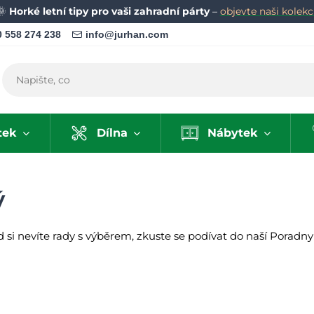
🌞
Horké letní tipy pro vaši zahradní párty
–
objevte naši kolekci
 558 274 238
info@jurhan.com
tek
Dílna
Nábytek
ý
i nevíte rady s výběrem, zkuste se podívat do naší Poradny