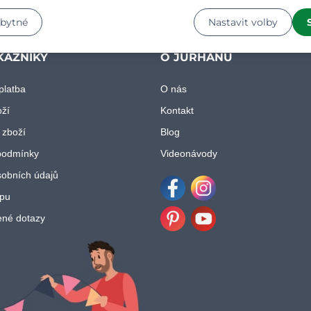
zbytné
Nastavit volby
KAZNÍKY
O JURHANU
platba
O nás
oží
Kontakt
 zboží
Blog
podmínky
Videonávody
obních údajů
pu
Facebook
Instagram
ené dotazy
Pinterest
Youtube