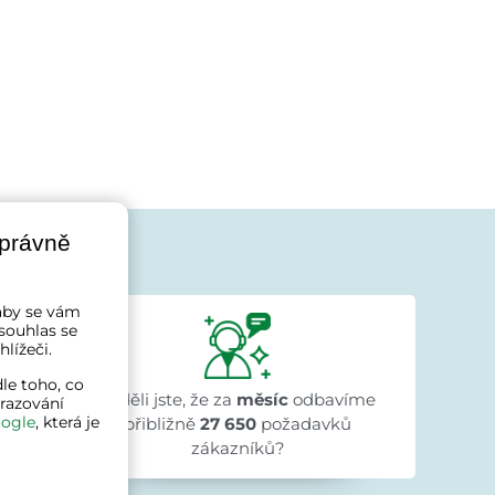
správně
jí
a aby se vám
Ivana Ježková
souhlas se
před 1 dnem
lížeči.
★★★★★
★★★★★
★★★★★
"Přehlednost stránek a rychlé dodání."
le toho, co
enně
Věděli jste, že za
měsíc
odbavíme
brazování
ogle
, která je
přibližně
27 650
požadavků
zákazníků?