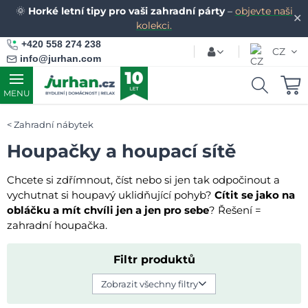
🌞
Horké letní tipy pro vaši zahradní párty
–
objevte naši
✕
kolekci.
+420 558 274 238
CZ
info@jurhan.com
MENU
Zahradní nábytek
Houpačky a houpací sítě
Chcete si zdřímnout, číst nebo si jen tak odpočinout a
vychutnat si houpavý uklidňující pohyb?
Cítit se jako na
obláčku a mít chvíli jen a jen pro sebe
? Řešení =
zahradní houpačka.
Filtr produktů
Zobrazit všechny filtry