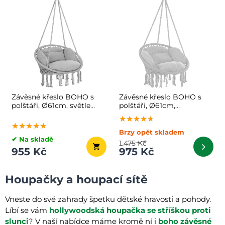
Závěsné křeslo BOHO s
Závěsné křeslo BOHO s
polštáři, Ø61cm, světle
polštáři, Ø61cm,
šedá
antracitová
★★★★★
★★★★★
★★★★★
★★★★★
★★★★★
★★★★★
Brzy opět skladem
✔ Na skladě
1 475 Kč
955 Kč
975 Kč
Houpačky a houpací sítě
Vneste do své zahrady špetku dětské hravosti a pohody.
Líbí se vám
hollywoodská houpačka
se stříškou proti
slunci
? V naší nabídce máme kromě ní i
boho závěsné