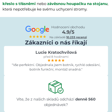
křeslo s třásněmi
nebo
závěsnou houpačku na stojanu
,
která nepotřebuje ke svému uchycení stromy.
Hodnocení obchodu
4.9/5
★★★★★
Na základě
10.233 recenzí
Zákazníci o nás říkají
Lucie Kratochvílová
před 8 hodinami
★★★★★
★★★★★
★★★★★
"Vše perfektní. Objednala jsem botník, rychlé odeslání,
botník funkční, montáž snadná."
Víte, že z našich skladů odchází
denně 560
objednávek?