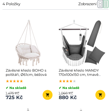
4
Položky
Zobrazení
Závěsné křeslo BOHO s
Závěsné křeslo MANDY
polštáři, Ø61cm, béžová
170x100x150 cm, tmavě
šedé
★★★★★
★★★★★
★★★★★
★★★★★
★★★★★
★★★★★
✔ Na skladě
✔ Na skladě
1 475 Kč
1 066 Kč
725 Kč
880 Kč