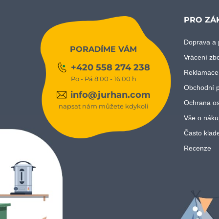
PRO ZÁ
Doprava a 
PORADÍME VÁM
Vrácení zb
+420 558 274 238
Reklamace
Po - Pá 8:00 - 16:00 h
Obchodní 
info@jurhan.com
Ochrana os
napsat nám můžete kdykoli
Vše o náku
Často klad
Recenze