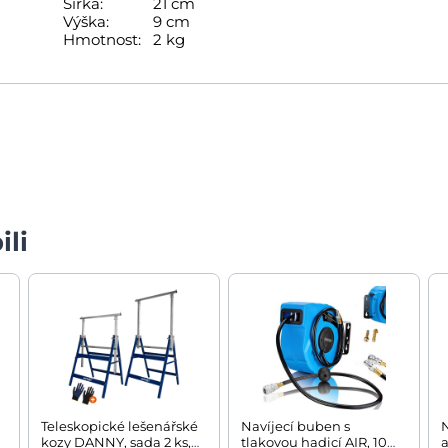
Šířka:
21 cm
Výška:
9 cm
Hmotnost:
2 kg
ili
Teleskopické lešenářské
Navíjecí buben s
kozy DANNY, sada 2 ks,
tlakovou hadicí AIR, 10m,
a