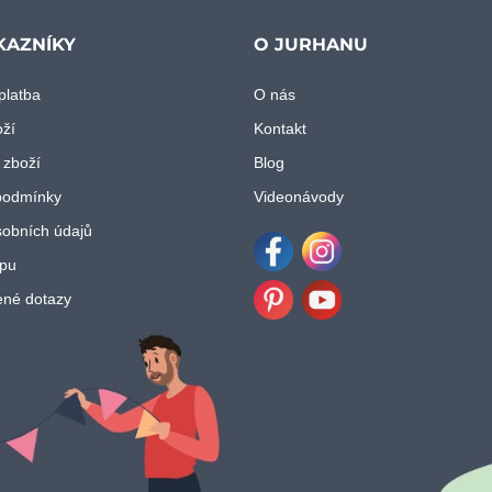
KAZNÍKY
O JURHANU
platba
O nás
oží
Kontakt
 zboží
Blog
podmínky
Videonávody
obních údajů
pu
Facebook
Instagram
ené dotazy
Pinterest
Youtube