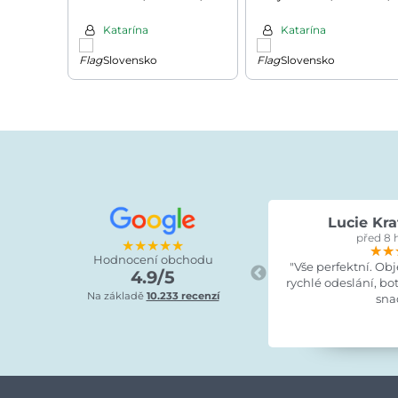
400kg, 160cm, 2ks,
max. 200kg, 69x57x81-
stříbrná
130cm, stříbrná/modrá
Katarína
Katarína
Slovensko
Slovensko
Lucie Kra
před 8 
★★★★★
★★
★★
★★
Hodnocení obchodu
"Vše perfektní. Ob
4.9/5
rychlé odeslání, bo
Na základě
10.233 recenzí
sna