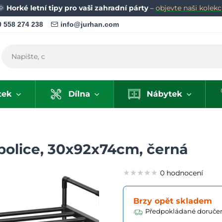
🌞
Horké letní tipy pro vaši zahradní párty
–
objevte naši kolekci
 558 274 238
info@jurhan.com
tek
Dílna
Nábytek
police, 30x92x74cm, černá
★★★★★
★★★★★
★★★★★
0 hodnocení
Brzy opět skladem
Předpokládané doručen