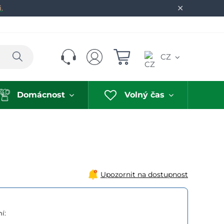
✕
.
Hledat
CZ
Domácnost
Volný čas
Upozornit na dostupnost
í: