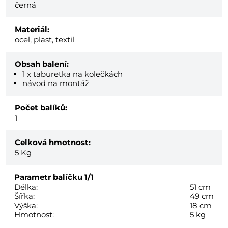
černá
Materiál:
ocel, plast, textil
Obsah balení:
1 x taburetka na kolečkách
návod na montáž
Počet balíků:
1
Celková hmotnost:
5
Kg
Parametr balíčku
1/1
Délka:
51 cm
Šířka:
49 cm
Výška:
18 cm
Hmotnost:
5 kg