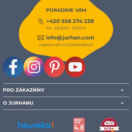
PORADÍME VÁM
+420 558 274 238
Po - Pá 8:00 - 16:00 h
info@jurhan.com
napsat nám můžete kdykoli
Facebook
Instagram
Pinterest
Youtube
PRO ZÁKAZNÍKY
O JURHANU