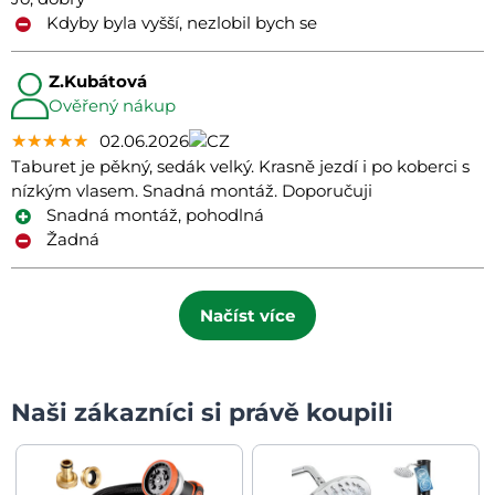
Kdyby byla vyšší, nezlobil bych se
Z.Kubátová
Ověřený nákup
★★★★★
★★★★★
★★★★★
02.06.2026
Taburet je pěkný, sedák velký. Krasně jezdí i po koberci s
nízkým vlasem. Snadná montáž. Doporučuji
Snadná montáž, pohodlná
Žadná
Načíst více
Naši zákazníci si právě koupili