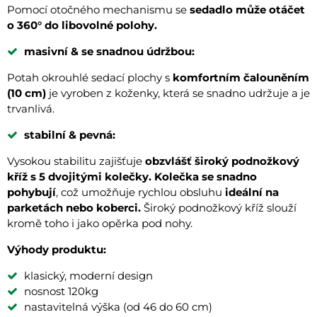
Pomocí otočného mechanismu se
sedadlo může otáčet
o 360° do libovolné polohy.
masivní & se snadnou údržbou:
Potah okrouhlé sedací plochy s
komfortním čalouněním
(10 cm)
je vyroben z koženky, která se snadno udržuje a je
trvanlivá.
stabilní & pevná:
Vysokou stabilitu zajišťuje
obzvlášť široký podnožkový
kříž s 5 dvojitými kolečky.
Kolečka se snadno
pohybují
, což umožňuje rychlou obsluhu
ideální na
parketách nebo koberci.
Široký podnožkový kříž slouží
kromě toho i jako opěrka pod nohy.
Výhody produktu:
klasický, moderní design
nosnost 120kg
nastavitelná výška (od 46 do 60 cm)