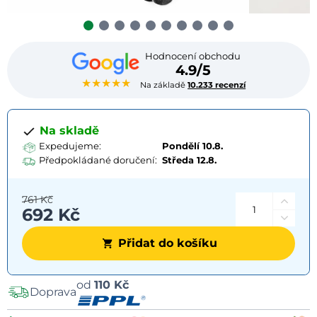
Hodnocení obchodu
4.9/5
★★★★★
Na základě
10.233 recenzí
Na skladě
Expedujeme:
Pondělí 10.8.
Předpokládané doručení:
Středa
12.8.
761 Kč
692 Kč
Přidat do košíku
Možnosti
od
110 Kč
Doprava
dopravy