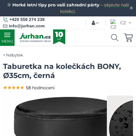
🌞
Horké letní tipy pro vaši zahradní párty
–
objevte naši
✕
kolekci.
+420 558 274 238
CZ
info@jurhan.com
MENU
Nábytek
Taburetka na kolečkách BONY,
Ø35cm, černá
★★★★★
★★★★★
★★★★★
58 hodnocení