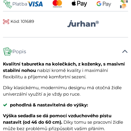
Platba
Kód: 101689
Popis
Kvalitní taburetka na kolečkách, z koženky, s masivní
stabilní nohou
nabízí kromě kvality i maximální
flexibilitu a příjemné komfortní sezení.
Díky klasickému, modernímu designu má otočná židle
univerzální využití a je vždy po ruce.
pohodlná & nastavitelná do výšky:
Výška sedadla se dá pomocí vzduchového pístu
nastavit (od 46 do 60 cm).
Díky tomu se pracovní židle
může bez problémů přizpůsobit vašim přáním.