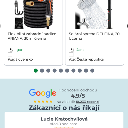
Flexibilní zahradní hadice
Solární sprcha DELFINA, 20
ARIANA, 30m, čierna
l, černá
Igor
Jana
Slovensko
Česká republika
Hodnocení obchodu
4.9/5
★★★★★
Na základě
10.233 recenzí
Zákazníci o nás říkají
Lucie Kratochvílová
před 8 hodinami