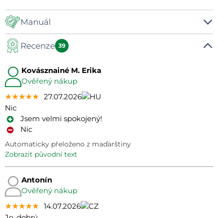
Manuál
Recenze
Manuál
39
Kovásznainé M. Erika
Ověřený nákup
★★★★★
★★★★★
★★★★★
27.07.2026
Nic
Jsem velmi spokojený!
Nic
Automaticky přeloženo z maďarštiny
zobrazit původní text
Antonín
Ověřený nákup
★★★★★
★★★★★
★★★★★
14.07.2026
Jo, dobrý