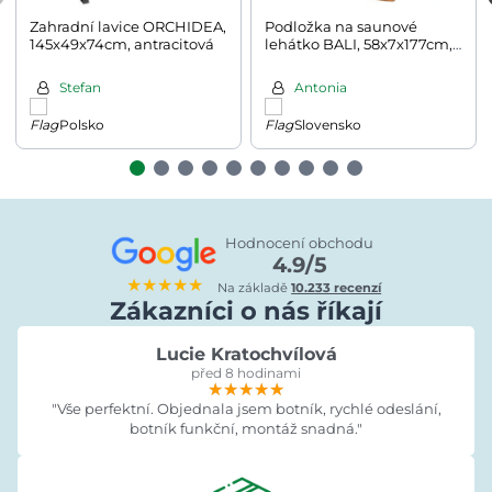
Zahradní lavice ORCHIDEA,
Podložka na saunové
145x49x74cm, antracitová
lehátko BALI, 58x7x177cm,
antracitová
Stefan
Antonia
Polsko
Slovensko
Hodnocení obchodu
4.9/5
★★★★★
Na základě
10.233 recenzí
Zákazníci o nás říkají
Lucie Kratochvílová
před 8 hodinami
★★★★★
★★★★★
★★★★★
"Vše perfektní. Objednala jsem botník, rychlé odeslání,
botník funkční, montáž snadná."