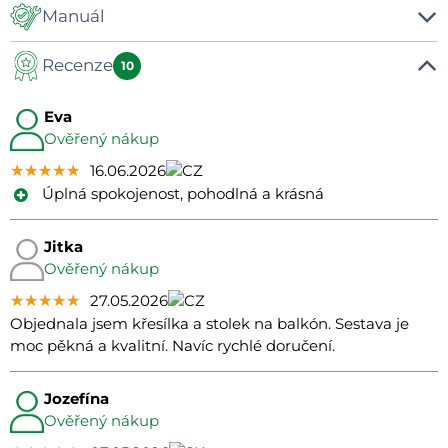
Manuál
Recenze
Manual
10
Eva
Ověřený nákup
★★★★★
★★★★★
★★★★★
16.06.2026
Úplná spokojenost, pohodlná a krásná
Jitka
Ověřený nákup
★★★★★
★★★★★
★★★★★
27.05.2026
Objednala jsem křesílka a stolek na balkón. Sestava je
moc pěkná a kvalitní. Navíc rychlé doručení.
Jozefína
Ověřený nákup