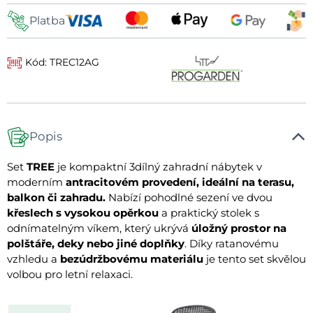
Platba
Kód: TREC12AG
Popis
Set
TREE
je kompaktní 3dílný zahradní nábytek v
moderním
antracitovém provedení, ideální na terasu,
balkon či zahradu.
Nabízí pohodlné sezení ve dvou
křeslech s vysokou opěrkou
a praktický stolek s
odnímatelným víkem, který ukrývá
úložný prostor na
polštáře, deky nebo jiné doplňky
. Díky ratanovému
vzhledu a
bezúdržbovému materiálu
je tento set skvělou
volbou pro letní relaxaci.