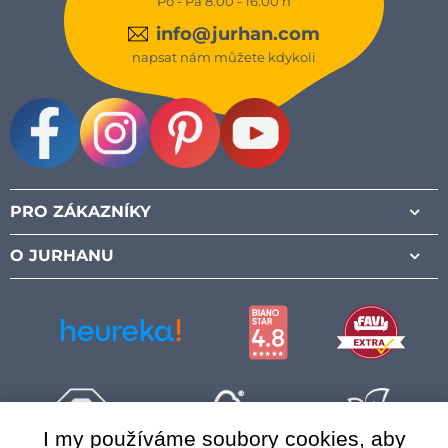
Po - Pá 8:00 - 16:00 h
info@jurhan.com
napsat nám můžete kdykoli
Facebook
Instagram
Pinterest
Youtube
PRO ZÁKAZNÍKY
O JURHANU
I my používáme soubory cookies, aby