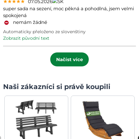
★★★★★
★★★★★
★★★★★
07.05.2026
super sada na sezení, moc pěkná a pohodlná, jsem velmi
spokojená
nemám žádné
Automaticky přeloženo ze slovenštiny
zobrazit původní text
Načíst více
Naši zákazníci si právě koupili