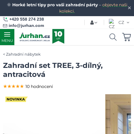
🌞
Horké letní tipy pro vaši zahradní párty
–
objevte naši
✕
kolekci.
+420 558 274 238
CZ
info@jurhan.com
MENU
Zahradní nábytek
Zahradní set TREE, 3-dílný,
antracitová
★★★★★
★★★★★
★★★★★
10 hodnocení
NOVINKA