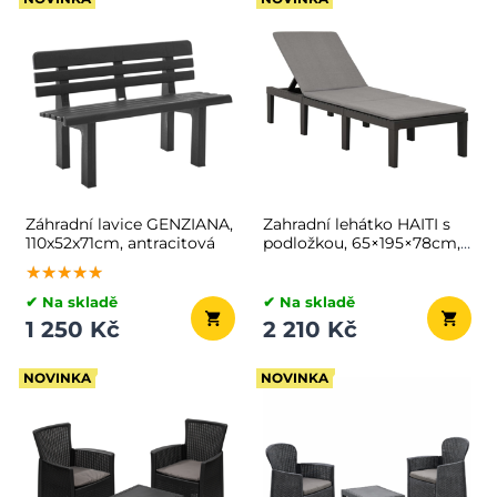
Záhradní lavice GENZIANA,
Zahradní lehátko HAITI s
110x52x71cm, antracitová
podložkou, 65×195×78cm,
antracitová
★★★★★
★★★★★
★★★★★
✔ Na skladě
✔ Na skladě
1 250 Kč
2 210 Kč
NOVINKA
NOVINKA