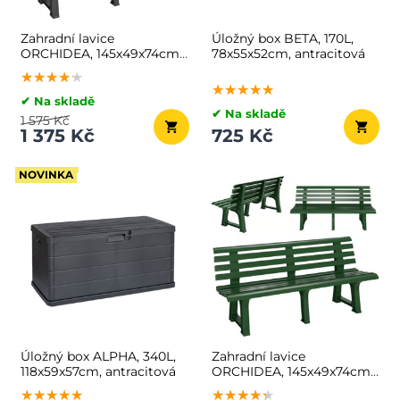
Zahradní lavice
Úložný box BETA, 170L,
ORCHIDEA, 145x49x74cm,
78x55x52cm, antracitová
antracitová
★★★★★
★★★★★
★★★★★
★★★★★
★★★★★
★★★★★
✔ Na skladě
✔ Na skladě
1 575 Kč
1 375 Kč
725 Kč
NOVINKA
Úložný box ALPHA, 340L,
Zahradní lavice
118x59x57cm, antracitová
ORCHIDEA, 145x49x74cm,
zelená
★★★★★
★★★★★
★★★★★
★★★★★
★★★★★
★★★★★