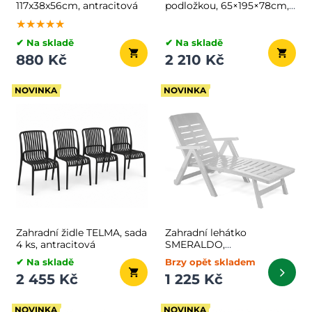
117x38x56cm, antracitová
podložkou, 65×195×78cm,
bílá
★★★★★
★★★★★
★★★★★
✔ Na skladě
✔ Na skladě
880 Kč
2 210 Kč
NOVINKA
NOVINKA
Zahradní židle TELMA, sada
Zahradní lehátko
4 ks, antracitová
SMERALDO,
72×189×96cm, antracitová
✔ Na skladě
Brzy opět skladem
2 455 Kč
1 225 Kč
NOVINKA
NOVINKA