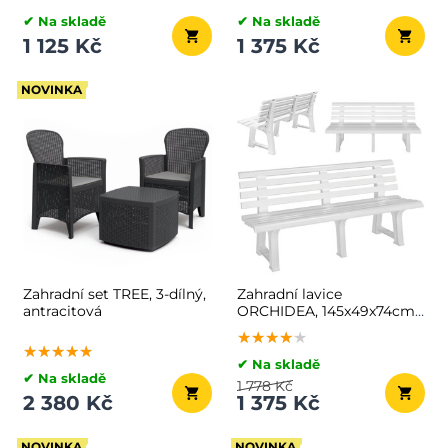
✔ Na skladě
✔ Na skladě
1 125 Kč
1 375 Kč
NOVINKA
Zahradní set TREE, 3-dílný,
Zahradní lavice
antracitová
ORCHIDEA, 145x49x74cm,
bílá
★★★★★
★★★★★
★★★★★
★★★★★
★★★★★
★★★★★
✔ Na skladě
✔ Na skladě
1 778 Kč
2 380 Kč
1 375 Kč
NOVINKA
NOVINKA