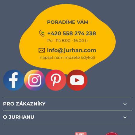
PORADÍME VÁM
+420 558 274 238
Po - Pá 8:00 - 16:00 h
info@jurhan.com
napsat nám můžete kdykoli
Facebook
Instagram
Pinterest
Youtube
PRO ZÁKAZNÍKY
O JURHANU