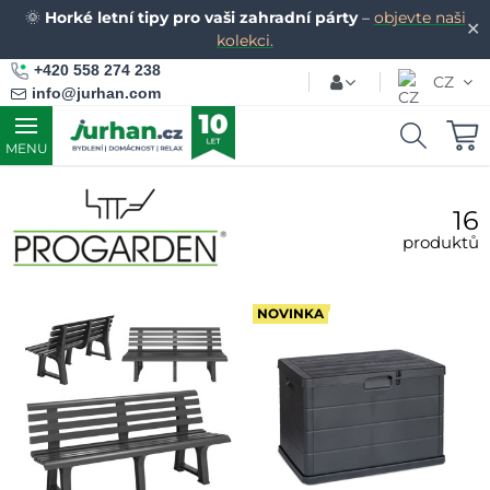
🌞
Horké letní tipy pro vaši zahradní párty
–
objevte naši
✕
kolekci.
+420 558 274 238
CZ
info@jurhan.com
MENU
16
produktů
NOVINKA