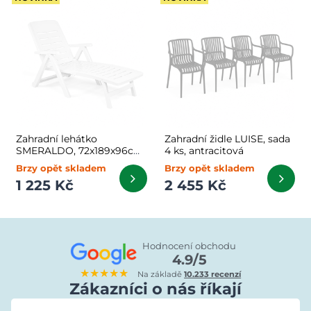
Zahradní lehátko
Zahradní židle LUISE, sada
SMERALDO, 72x189x96cm,
4 ks, antracitová
bílá
Brzy opět skladem
Brzy opět skladem
1 225 Kč
2 455 Kč
Hodnocení obchodu
4.9/5
★★★★★
Na základě
10.233 recenzí
Zákazníci o nás říkají