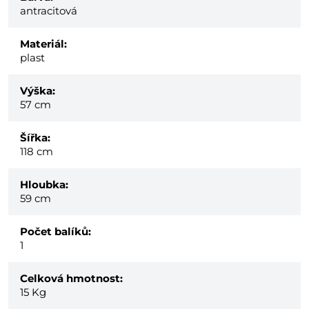
antracitová
Materiál:
plast
Výška:
57 cm
Šířka:
118 cm
Hloubka:
59 cm
Počet balíků:
1
Celková hmotnost:
15
Kg