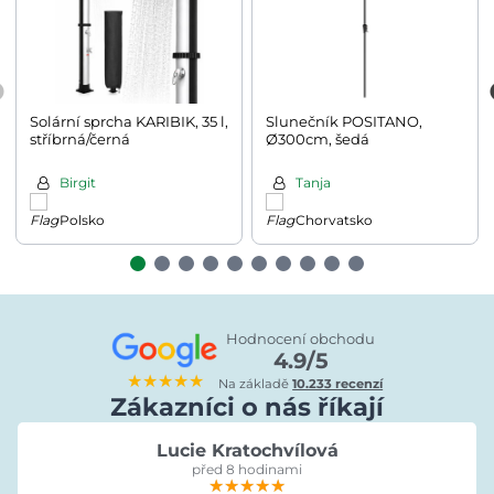
Solární sprcha KARIBIK, 35 l,
Slunečník POSITANO,
stříbrná/černá
Ø300cm, šedá
Birgit
Tanja
Polsko
Chorvatsko
Hodnocení obchodu
4.9/5
★★★★★
Na základě
10.233 recenzí
Zákazníci o nás říkají
Lucie Kratochvílová
před 8 hodinami
★★★★★
★★★★★
★★★★★