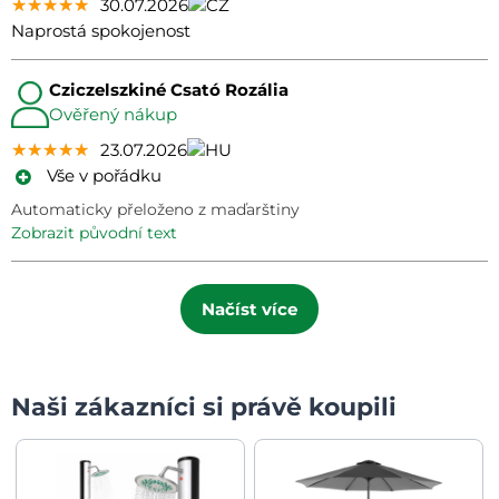
★★★★★
★★★★★
★★★★★
30.07.2026
Naprostá spokojenost
Cziczelszkiné Csató Rozália
Ověřený nákup
★★★★★
★★★★★
★★★★★
23.07.2026
Vše v pořádku
Automaticky přeloženo z maďarštiny
zobrazit původní text
Načíst více
Naši zákazníci si právě koupili