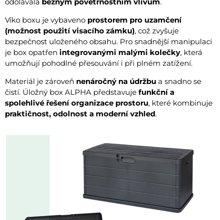
odolávala
běžným povětrnostním vlivům
.
Víko boxu je vybaveno
prostorem pro uzamčení
(možnost použití visacího zámku)
, což zvyšuje
bezpečnost uloženého obsahu. Pro snadnější manipulaci
je box opatřen
integrovanými malými kolečky
, která
umožňují pohodlné přesouvání i při plném zatížení.
Materiál je zároveň
nenáročný na údržbu
a snadno se
čistí. Úložný box ALPHA představuje
funkční a
spolehlivé řešení organizace prostoru
, které kombinuje
praktičnost, odolnost a moderní vzhled
.