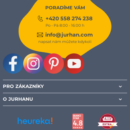
PORADÍME VÁM
+420 558 274 238
Po - Pá 8:00 - 16:00 h
info@jurhan.com
napsat nám můžete kdykoli
Facebook
Instagram
Pinterest
Youtube
PRO ZÁKAZNÍKY
O JURHANU