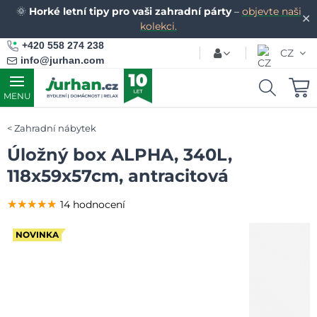
🌞
Horké letní tipy pro vaši zahradní párty
–
objevte naši
✕
kolekci.
+420 558 274 238
CZ
info@jurhan.com
MENU
Zahradní nábytek
Úložný box ALPHA, 340L,
118x59x57cm, antracitová
★★★★★
★★★★★
★★★★★
14 hodnocení
NOVINKA