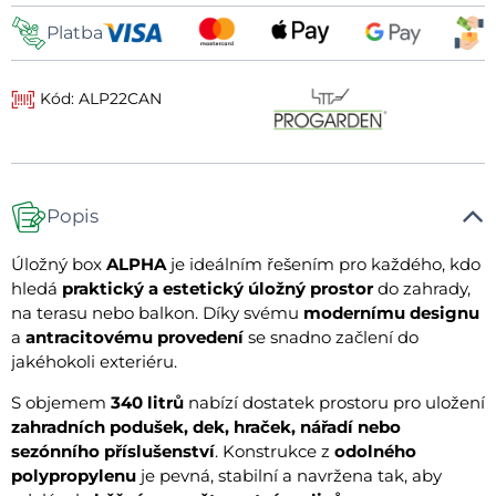
Platba
Kód: ALP22CAN
Popis
Úložný box
ALPHA
je ideálním řešením pro každého, kdo
hledá
praktický a estetický úložný prostor
do zahrady,
na terasu nebo balkon. Díky svému
modernímu designu
a
antracitovému provedení
se snadno začlení do
jakéhokoli exteriéru.
S objemem
340 litrů
nabízí dostatek prostoru pro uložení
zahradních podušek, dek, hraček, nářadí nebo
sezónního příslušenství
. Konstrukce z
odolného
polypropylenu
je pevná, stabilní a navržena tak, aby