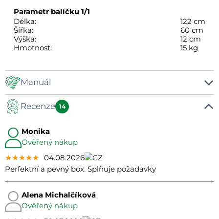
Parametr balíčku
1/1
Délka:
122 cm
Šířka:
60 cm
Výška:
12 cm
Hmotnost:
15 kg
Manuál
Recenze
Manual
14
Monika
Ověřený nákup
★★★★★
★★★★★
★★★★★
04.08.2026
Perfektní a pevný box. Splňuje požadavky
Alena Michalčíková
Ověřený nákup