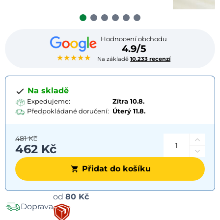
Hodnocení obchodu
4.9/5
★★★★★
Na základě
10.233 recenzí
Na skladě
Expedujeme:
Zítra 10.8.
Předpokládané doručení:
Úterý
11.8.
481 Kč
462 Kč
Přidat do košíku
Možnosti
od
80 Kč
Doprava
dopravy