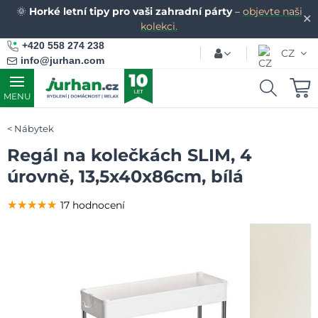
🌞
Horké letní tipy pro vaši zahradní párty
–
objevte naši
✕
kolekci.
+420 558 274 238
CZ
info@jurhan.com
MENU
Nábytek
Regál na kolečkách SLIM, 4
úrovně, 13,5x40x86cm, bílá
★★★★★
★★★★★
★★★★★
17 hodnocení