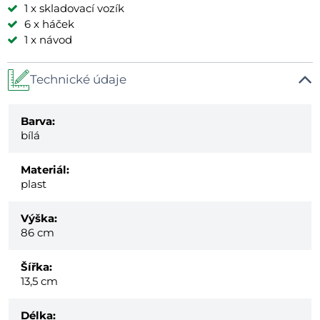
1 x skladovací vozík
6 x háček
1 x návod
Technické údaje
Barva:
bílá
Materiál:
plast
Výška:
86 cm
Šířka:
13,5 cm
Délka: