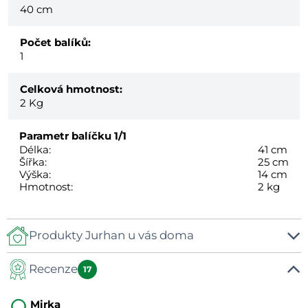
40 cm
Počet balíků:
1
Celková hmotnost:
2
Kg
Parametr balíčku
1/1
Délka:
41 cm
Šířka:
25 cm
Výška:
14 cm
Hmotnost:
2 kg
Produkty Jurhan u vás doma
Recenze
17
Mirka