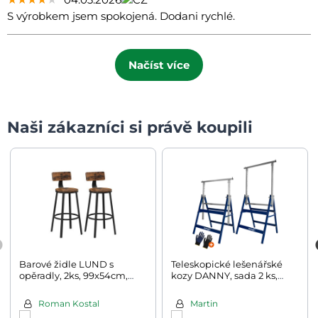
S výrobkem jsem spokojená. Dodani rychlé.
Načíst více
Naši zákazníci si právě koupili
Barové židle LUND s
Teleskopické lešenářské
opěradly, 2ks, 99x54cm,
kozy DANNY, sada 2 ks,
hnědá/černá
max. 200kg, 69x57x81-
130cm, stříbrná/modrá
Roman Kostal
Martin