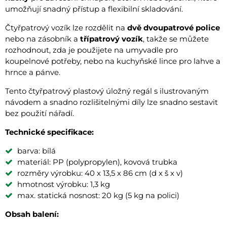
umožňují snadný přístup a flexibilní skladování.
Čtyřpatrový vozík lze rozdělit na
dvě dvoupatrové police
nebo na zásobník a
třípatrový vozík
, takže se můžete
rozhodnout, zda je použijete na umyvadle pro
koupelnové potřeby, nebo na kuchyňské lince pro lahve a
hrnce a pánve.
Tento čtyřpatrový plastový úložný regál s ilustrovaným
návodem a snadno rozlišitelnými díly lze snadno sestavit
bez použití nářadí.
Technické specifikace:
barva: bílá
materiál: PP (polypropylen), kovová trubka
rozměry výrobku: 40 x 13,5 x 86 cm (d x š x v)
hmotnost výrobku: 1,3 kg
max. statická nosnost: 20 kg (5 kg na polici)
Obsah balení: