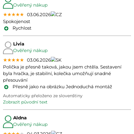
Ověřený nákup
★★★★★
★★★★★
★★★★★
03.06.2026
Spokojenost
Rychlost
Livia
Ověřený nákup
★★★★★
★★★★★
★★★★★
03.06.2026
Polička je přesně taková, jakou jsem chtěla. Sestavení
byla hračka, je stabilní, kolečka umožňují snadné
přesouvání
Přesně jako na obrázku Jednoduchá montáž
Automaticky přeloženo ze slovenštiny
zobrazit původní text
Aldna
Ověřený nákup
★★★★★
★★★★★
★★★★★
04.03.2026