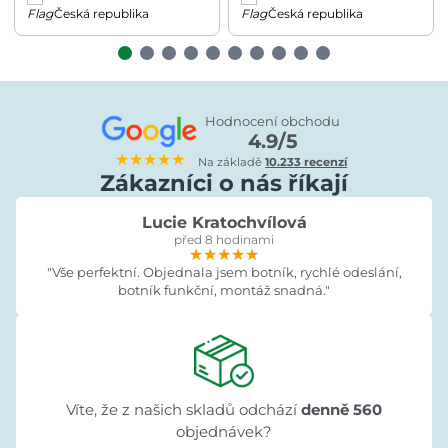
Česká republika
Česká republika
Hodnocení obchodu
4.9/5
★★★★★
Na základě
10.233 recenzí
Zákazníci o nás říkají
Lucie Kratochvílová
před 8 hodinami
★★★★★
★★★★★
★★★★★
"Vše perfektní. Objednala jsem botník, rychlé odeslání,
botník funkční, montáž snadná."
Víte, že z našich skladů odchází
denně 560
objednávek?