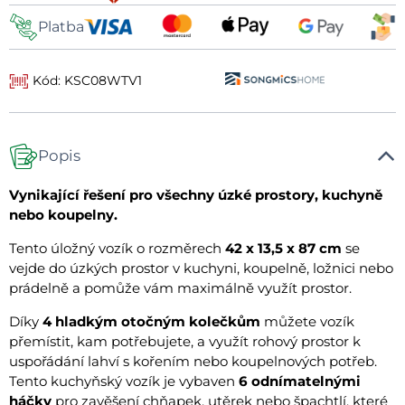
Platba
Kód: KSC08WTV1
Popis
Vynikající řešení pro všechny úzké prostory, kuchyně
nebo koupelny.
Tento úložný vozík o rozměrech
42 x 13,5 x 87 cm
se
vejde do úzkých prostor v kuchyni, koupelně, ložnici nebo
prádelně a pomůže vám maximálně využít prostor.
Díky
4 hladkým otočným kolečkům
můžete vozík
přemístit, kam potřebujete, a využít rohový prostor k
uspořádání lahví s kořením nebo koupelnových potřeb.
Tento kuchyňský vozík je vybaven
6 odnímatelnými
háčky
pro zavěšení chňapek, utěrek nebo špachtlí, které