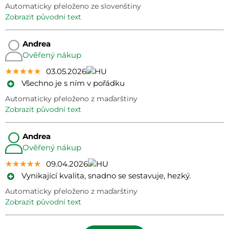
Automaticky přeloženo ze slovenštiny
zobrazit původní text
Andrea
Ověřený nákup
★★★★★
★★★★★
★★★★★
03.05.2026
Všechno je s ním v pořádku
Automaticky přeloženo z maďarštiny
zobrazit původní text
Andrea
Ověřený nákup
★★★★★
★★★★★
★★★★★
09.04.2026
Vynikající kvalita, snadno se sestavuje, hezký.
Automaticky přeloženo z maďarštiny
zobrazit původní text