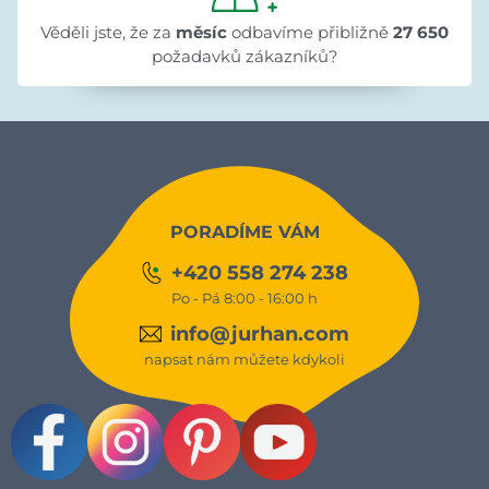
Věděli jste, že za
měsíc
odbavíme přibližně
27 650
požadavků zákazníků?
PORADÍME VÁM
+420 558 274 238
Po - Pá 8:00 - 16:00 h
info@jurhan.com
napsat nám můžete kdykoli