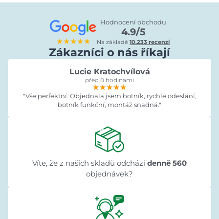
Hodnocení obchodu
4.9/5
★★★★★
Na základě
10.233 recenzí
Zákazníci o nás říkají
Lucie Kratochvílová
před 8 hodinami
★★★★★
★★★★★
★★★★★
"Vše perfektní. Objednala jsem botník, rychlé odeslání,
botník funkční, montáž snadná."
Víte, že z našich skladů odchází
denně 560
objednávek?