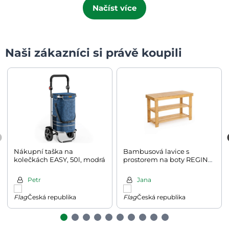
Načíst více
Naši zákazníci si právě koupili
Nákupní taška na
Bambusová lavice s
kolečkách EASY, 50l, modrá
prostorem na boty REGINA,
70x28x45cm, přírodní
dřevo
Petr
Jana
Česká republika
Česká republika