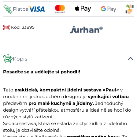
Platba
Kód: 33895
Popis
Posaďte se a udělejte si pohodlí!
Tato
praktická, kompaktní jídelní sestava »Paul«
v
moderním, jednoduchém designu je
vynikající volbou
především
pro malé kuchyně a jídelny.
Jednoduchý
design vytváří přátelskou atmosféru a ideálně se hodí do
různých stylů zařízení.
Sedací sestava, která se skládá ze čtyř židlí a z jídelního
stolu, je obzvláště odolná.
Kostra stolu a židlí sestává z
popráškovaného kovu.
To