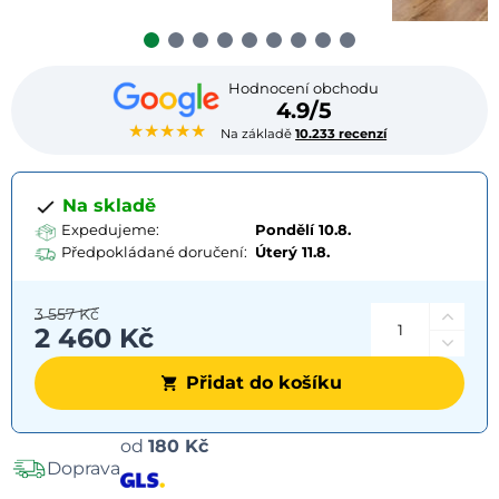
Hodnocení obchodu
4.9/5
★★★★★
Na základě
10.233 recenzí
Na skladě
Expedujeme:
Pondělí 10.8.
Předpokládané doručení:
Úterý
11.8.
3 557 Kč
2 460 Kč
Přidat do košíku
Možnosti
od
180 Kč
Doprava
dopravy