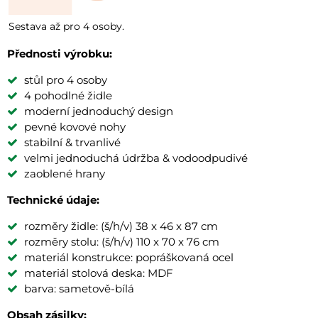
Sestava až pro 4 osoby.
Přednosti výrobku:
stůl pro 4 osoby
4 pohodlné židle
moderní jednoduchý design
pevné kovové nohy
stabilní & trvanlivé
velmi jednoduchá údržba & vodoodpudivé
zaoblené hrany
Technické údaje:
rozměry židle: (š/h/v) 38 x 46 x 87 cm
rozměry stolu: (š/h/v) 110 x 70 x 76 cm
materiál konstrukce: popráškovaná ocel
materiál stolová deska: MDF
barva: sametově-bílá
Obsah zásilky: