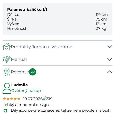
Parametr balíčku
1/1
Délka:
119 cm
Šířka:
75 cm
Výška:
12 cm
Hmotnost:
27 kg
Produkty Jurhan u vás doma
Manuál
Recenze
Manual
20
Ludmila
Ověřený nákup
★★★★★
★★★★★
★★★★★
10.07.2026
Lehký a moderní design.
Díly jsou pěkně označené, takže není problém složit.