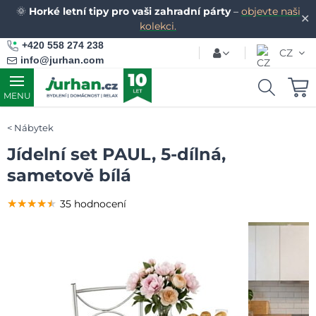
🌞
Horké letní tipy pro vaši zahradní párty
–
objevte naši
✕
kolekci.
+420 558 274 238
CZ
info@jurhan.com
MENU
Nábytek
Jídelní set PAUL, 5-dílná,
sametově bílá
★★★★★
★★★★★
★★★★★
35 hodnocení