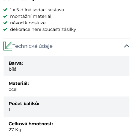
1 x 5-dílná sedací sestava
montážní materiál
návod k obsluze
dekorace není součástí zásilky
Technické údaje
Barva:
bílá
Materiál:
ocel
Počet balíků:
1
Celková hmotnost:
27
Kg