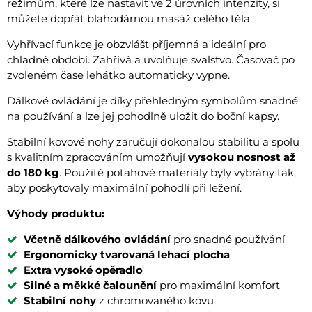
režimům, které lze nastavit ve 2 úrovních intenzity, si
můžete dopřát blahodárnou masáž celého těla.
Vyhřívací funkce je obzvlášť příjemná a ideální pro
chladné období. Zahřívá a uvolňuje svalstvo. Časovač po
zvoleném čase lehátko automaticky vypne.
Dálkové ovládání je díky přehledným symbolům snadné
na používání a lze jej pohodlně uložit do boční kapsy.
Stabilní kovové nohy zaručují dokonalou stabilitu a spolu
s kvalitním zpracováním umožňují
vysokou nosnost až
do 180 kg
. Použité potahové materiály byly vybrány tak,
aby poskytovaly maximální pohodlí při ležení.
Výhody produktu:
Včetně dálkového ovládání
pro snadné používání
Ergonomicky tvarovaná lehací plocha
Extra vysoké opěradlo
Silné a měkké čalounění
pro maximální komfort
Stabilní nohy
z chromovaného kovu