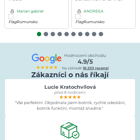
67x78,5x42,5cm,
šedá/mátová
Marian gabriel
ANDREEA
Rumunsko
Rumunsko
Hodnocení obchodu
4.9/5
★★★★★
Na základě
10.233 recenzí
Zákazníci o nás říkají
Lucie Kratochvílová
před 8 hodinami
★★★★★
★★★★★
★★★★★
"Vše perfektní. Objednala jsem botník, rychlé odeslání,
botník funkční, montáž snadná."