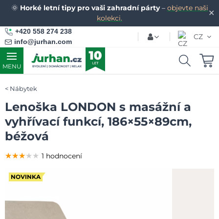
🌞
Horké letní tipy pro vaši zahradní párty
–
objevte naši
✕
kolekci.
+420 558 274 238
CZ
info@jurhan.com
MENU
Nábytek
Lenoška LONDON s masážní a
vyhřívací funkcí, 186×55×89cm,
béžová
★★★★★
★★★★★
★★★★★
1 hodnocení
NOVINKA