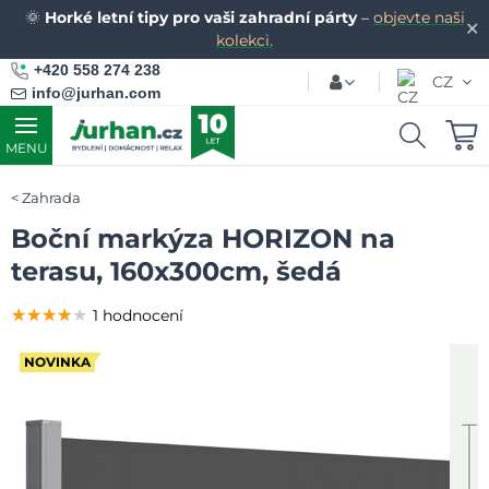
🌞
Horké letní tipy pro vaši zahradní párty
–
objevte naši
✕
kolekci.
+420 558 274 238
CZ
info@jurhan.com
MENU
Zahrada
Boční markýza HORIZON na
terasu, 160x300cm, šedá
★★★★★
★★★★★
★★★★★
1 hodnocení
NOVINKA