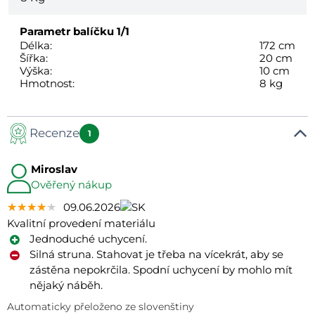
Parametr balíčku
1/1
Délka:
172 cm
Šířka:
20 cm
Výška:
10 cm
Hmotnost:
8 kg
Recenze
1
Miroslav
Ověřený nákup
★★★★★
★★★★★
★★★★★
09.06.2026
Kvalitní provedení materiálu
Jednoduché uchycení.
Silná struna. Stahovat je třeba na vícekrát, aby se
zástěna nepokrčila. Spodní uchycení by mohlo mít
nějaký náběh.
Automaticky přeloženo ze slovenštiny