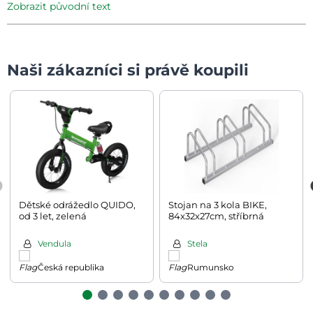
zobrazit původní text
Naši zákazníci si právě koupili
Dětské odrážedlo QUIDO,
Stojan na 3 kola BIKE,
od 3 let, zelená
84x32x27cm, stříbrná
Vendula
Stela
Česká republika
Rumunsko