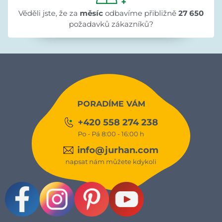
Věděli jste, že za
měsíc
odbavíme přibližně
27 650
požadavků zákazníků?
PORADÍME VÁM
+420 558 274 238
Po - Pá 8:00 - 16:00 h
info@jurhan.com
napsat nám můžete kdykoli
Facebook
Instagram
Pinterest
Youtube