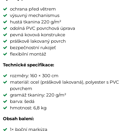
ochrana před větrem
výsuvný mechanismus
hustá tkanina 220 g/m²
odolná PVC povrchová úprava
pevná kovová konstrukce
práškově lakovaný povrch
bezpečnostní rukojeť
flexibilní montáž
Technické specifikace:
rozměry: 160 × 300 cm
materiál: ocel (práškově lakovaná), polyester s PVC
povrchem
gramáž tkaniny: 220 g/m²
barva: šedá
hmotnost: 6,8 kg
Obsah balení:
1× boční markýza