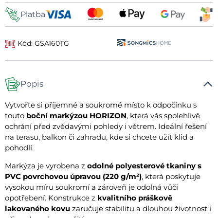
Platba
Kód: GSA160TG
Popis
Vytvořte si příjemné a soukromé místo k odpočinku s
touto
boční markýzou HORIZON
, která vás spolehlivě
ochrání před zvědavými pohledy i větrem. Ideální řešení
na terasu, balkon či zahradu, kde si chcete užít klid a
pohodlí.
Markýza je vyrobena z
odolné polyesterové tkaniny s
PVC povrchovou úpravou (220 g/m²)
, která poskytuje
vysokou míru soukromí a zároveň je odolná vůči
opotřebení. Konstrukce z
kvalitního práškově
lakovaného kovu
zaručuje stabilitu a dlouhou životnost i