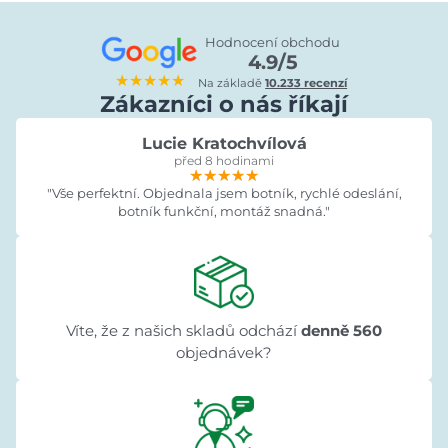
Hodnocení obchodu
4.9/5
★★★★★
Na základě
10.233 recenzí
Zákazníci o nás říkají
Lucie Kratochvílová
před 8 hodinami
★★★★★
★★★★★
★★★★★
"Vše perfektní. Objednala jsem botník, rychlé odeslání,
botník funkční, montáž snadná."
Víte, že z našich skladů odchází
denně 560
objednávek?