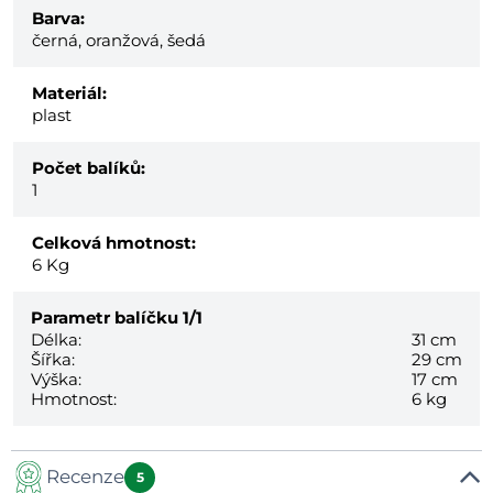
Barva:
černá, oranžová, šedá
Materiál:
plast
Počet balíků:
1
Celková hmotnost:
6
Kg
Parametr balíčku
1/1
Délka:
31 cm
Šířka:
29 cm
Výška:
17 cm
Hmotnost:
6 kg
Recenze
5