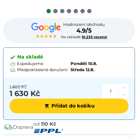
Hodnocení obchodu
4.9/5
★★★★★
Na základě
10.233 recenzí
Na skladě
Expedujeme:
Pondělí 10.8.
Předpokládané doručení:
Středa
12.8.
1 855 Kč
1 630 Kč
Přidat do košíku
Možnosti
od
110 Kč
Doprava
dopravy