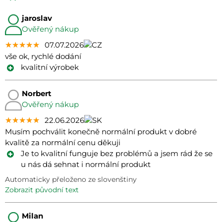
jaroslav
Ověřený nákup
★★★★★
★★★★★
★★★★★
07.07.2026
vše ok, rychlé dodání
kvalitní výrobek
Norbert
Ověřený nákup
★★★★★
★★★★★
★★★★★
22.06.2026
Musím pochválit konečně normální produkt v dobré
kvalitě za normální cenu děkuji
Je to kvalitní funguje bez problémů a jsem rád že se
u nás dá sehnat i normální produkt
Automaticky přeloženo ze slovenštiny
zobrazit původní text
Milan