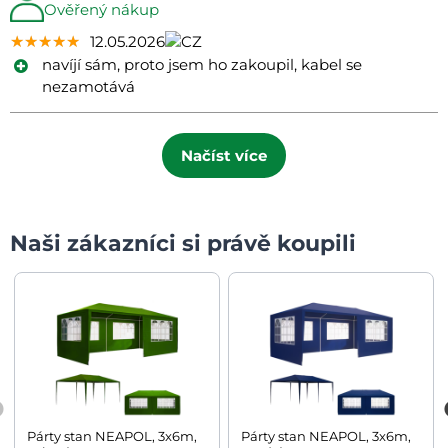
Ověřený nákup
★★★★★
★★★★★
★★★★★
12.05.2026
navíjí sám, proto jsem ho zakoupil, kabel se
nezamotává
Načíst více
Naši zákazníci si právě koupili
Párty stan NEAPOL, 3x6m,
Párty stan NEAPOL, 3x6m,