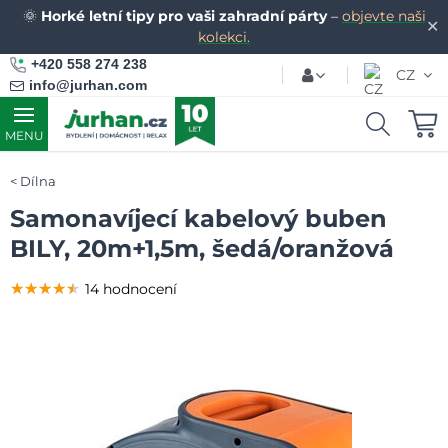
🌞
Horké letní tipy pro vaši zahradní párty
–
objevte naši
✕
kolekci.
+420 558 274 238
CZ
info@jurhan.com
MENU
Dílna
Samonavíjecí kabelový buben
BILY, 20m+1,5m, šedá/oranžová
★★★★★
★★★★★
★★★★★
14 hodnocení