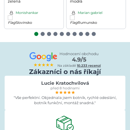
zelená
modrá
Monishankar
Marian gabriel
Slovinsko
Rumunsko
Hodnocení obchodu
4.9/5
★★★★★
Na základě
10.233 recenzí
Zákazníci o nás říkají
Lucie Kratochvílová
před 8 hodinami
★★★★★
★★★★★
★★★★★
"Vše perfektní. Objednala jsem botník, rychlé odeslání,
botník funkční, montáž snadná."