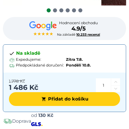
Hodnocení obchodu
4.9/5
★★★★★
Na základě
10.233 recenzí
Na skladě
Expedujeme:
Zítra 7.8.
Předpokládané doručení:
Pondělí
10.8.
1 778 Kč
1 486 Kč
Přidat do košíku
Možnosti
od
130 Kč
Doprava
dopravy