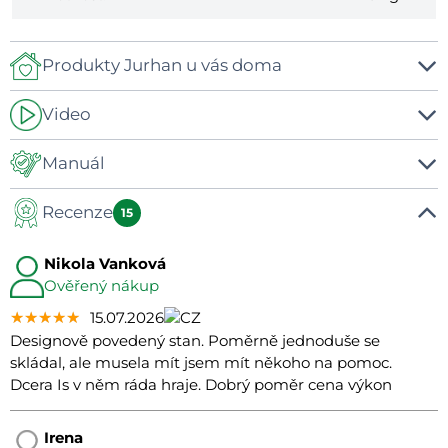
Produkty Jurhan u vás doma
Video
-
Manuál
Recenze
Manual
15
Nikola Vanková
Ověřený nákup
★★★★★
★★★★★
★★★★★
15.07.2026
Designově povedený stan. Poměrně jednoduše se
skládal, ale musela mít jsem mít někoho na pomoc.
Dcera Is v něm ráda hraje. Dobrý poměr cena výkon
Irena