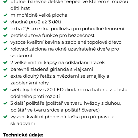
útulné, barevné dětské teepee, ve kterém si můžou
děti hrát
mimořádně velká plocha
vhodné pro 2 až 3 děti
extra 2,5 cm silná podložka pro pohodlné lenošení
protiskluzová funkce pro bezpečnost
vysoce kvalitní bavlna a zaoblené topolové dřevo
rolovací záclona na okně uzavíratelné dveře pro
soukromí
2 velké vnitřní kapsy na odkládání hraček
barevně zladěná girlanda s vlajkami
extra dlouhý řetěz s hvězdami se smajlíky a
zaoblenými rohy
světelný řetěz s 20 LED diodami na baterie z plastu
odolného proti rozbití
3 další polštáře (polštář ve tvaru hvězdy s duhou,
polštář ve tvaru srdce a polštář čtverec)
vysoce kvalitní přenosná taška pro přepravu a
skladování
Technické údaje: