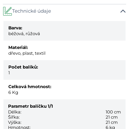
Technické údaje
Barva:
béžová, růžová
Materiál:
dřevo, plast, textil
Počet balíků:
1
Celková hmotnost:
6
Kg
Parametr balíčku
1/1
Délka:
100 cm
Šířka:
21 cm
Výška:
21 cm
Hmotnost:
6 kg