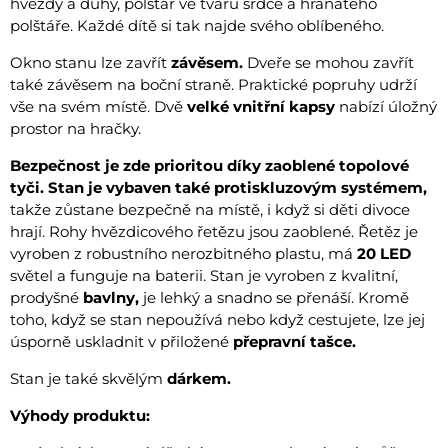
hvězdy a duhy, polštář ve tvaru srdce a hranatého
polštáře. Každé dítě si tak najde svého oblíbeného.
Okno stanu lze zavřít
závěsem.
Dveře se mohou zavřít
také závěsem na boční straně. Praktické popruhy udrží
vše na svém místě. Dvě
velké vnitřní kapsy
nabízí úložný
prostor na hračky.
Bezpečnost je zde prioritou díky zaoblené topolové
tyči. Stan je vybaven také protiskluzovým systémem,
takže zůstane bezpečně na místě, i když si děti divoce
hrají. Rohy hvězdicového řetězu jsou zaoblené. Řetěz je
vyroben z robustního nerozbitného plastu, má
20 LED
světel a funguje na baterii. Stan je vyroben z kvalitní,
prodyšné
bavlny,
je lehký a snadno se přenáší. Kromě
toho, když se stan nepoužívá nebo když cestujete, lze jej
úsporně uskladnit v přiložené
přepravní tašce.
Stan je také skvělým
dárkem.
Výhody produktu: