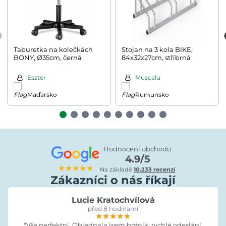
Taburetka na kolečkách
Stojan na 3 kola BIKE,
BONY, Ø35cm, černá
84x32x27cm, stříbrná
Eszter
Muscalu
Maďarsko
Rumunsko
Hodnocení obchodu
4.9/5
★★★★★
Na základě
10.233 recenzí
Zákazníci o nás říkají
Lucie Kratochvílová
před 8 hodinami
★★★★★
★★★★★
★★★★★
"Vše perfektní. Objednala jsem botník, rychlé odeslání,