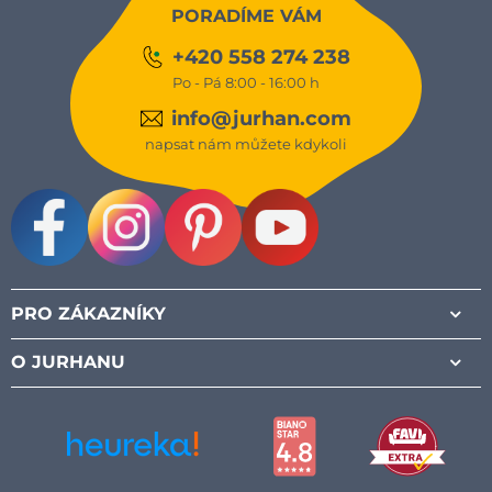
PORADÍME VÁM
+420 558 274 238
Po - Pá 8:00 - 16:00 h
info@jurhan.com
napsat nám můžete kdykoli
Facebook
Instagram
Pinterest
Youtube
PRO ZÁKAZNÍKY
O JURHANU