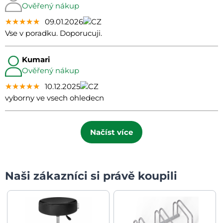
Ověřený nákup
★★★★★
★★★★★
★★★★★
09.01.2026
Vse v poradku. Doporucuji.
Kumari
Ověřený nákup
★★★★★
★★★★★
★★★★★
10.12.2025
vyborny ve vsech ohledecn
Načíst více
Naši zákazníci si právě koupili