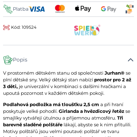
Platba
Kód: 109524
Popis
V prostorném dětském stanu od společnosti
Jurhan®
se
plní dětské sny. Velký dětský stan nabízí
prostor pro 2 až
3 děti,
je univerzální v kombinaci s dalšími hračkami a
upoutá pozornost v každém dětském pokoji.
Podlahová podložka má tloušťku 2,5 cm
a při hraní
poskytuje velké pohodlí.
Girlanda a hvězdicový řetěz
se
smajlíky vytvářejí útulnou a příjemnou atmosféru.
Tři
barevně sladěné polštáře
lákají, abyste se k nim přitulili.
Motivy polštářů jsou velmi poutavé: polštář ve tvaru