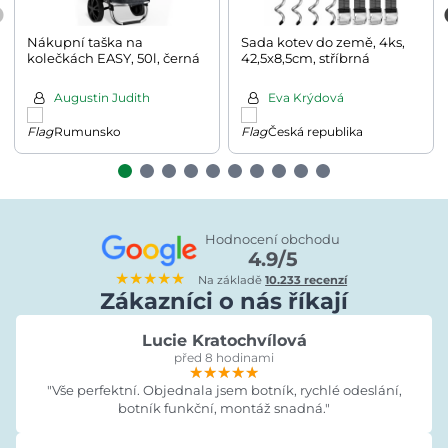
Nákupní taška na
Sada kotev do země, 4ks,
kolečkách EASY, 50l, černá
42,5x8,5cm, stříbrná
Augustin Judith
Eva Krýdová
Rumunsko
Česká republika
Hodnocení obchodu
4.9/5
★★★★★
Na základě
10.233 recenzí
Zákazníci o nás říkají
Lucie Kratochvílová
před 8 hodinami
★★★★★
★★★★★
★★★★★
"Vše perfektní. Objednala jsem botník, rychlé odeslání,
botník funkční, montáž snadná."