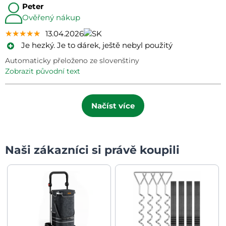
Peter
Ověřený nákup
★★★★★
★★★★★
★★★★★
13.04.2026
Je hezký. Je to dárek, ještě nebyl použitý
Automaticky přeloženo ze slovenštiny
zobrazit původní text
Načíst více
Naši zákazníci si právě koupili