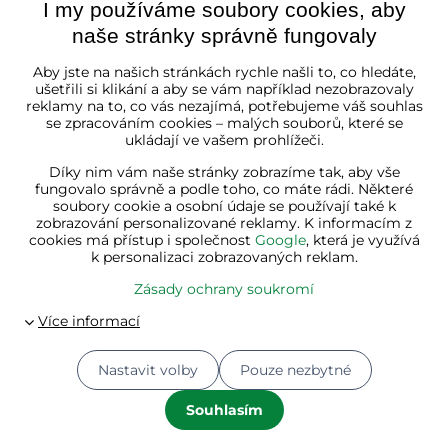
I my používáme soubory cookies, aby
naše stránky správně fungovaly
Česká republika
Aby jste na našich stránkách rychle našli to, co hledáte,
ušetřili si klikání a aby se vám například nezobrazovaly
reklamy na to, co vás nezajímá, potřebujeme váš souhlas
se zpracováním cookies – malých souborů, které se
ukládají ve vašem prohlížeči.
Díky nim vám naše stránky zobrazíme tak, aby vše
fungovalo správně a podle toho, co máte rádi. Některé
soubory cookie a osobní údaje se používají také k
zobrazování personalizované reklamy. K informacím z
cookies má přístup i společnost
Google
, která je využívá
k personalizaci zobrazovaných reklam.
Zásady ochrany soukromí
Nastavit volby
Pouze nezbytné
© 2026
Jurhan.cz 💚 | Všechna práva vyhrazena
Souhlasím
Předvolby soukromí
Zásady ochrany soukromí
Stav objednávky
Vytvořeno systémem:
ByznysWeb.cz