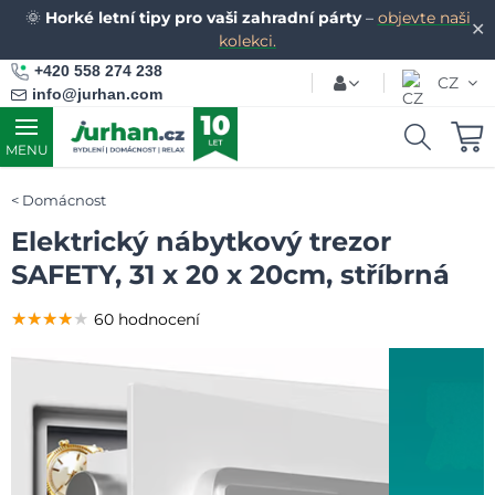
🌞
Horké letní tipy pro vaši zahradní párty
–
objevte naši
✕
kolekci.
+420 558 274 238
CZ
info@jurhan.com
MENU
Domácnost
Elektrický nábytkový trezor
SAFETY, 31 x 20 x 20cm, stříbrná
★★★★★
★★★★★
★★★★★
60 hodnocení