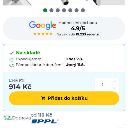
Hodnocení obchodu
4.9/5
★★★★★
Na základě
10.233 recenzí
Na skladě
Expedujeme:
Dnes 7.8.
Předpokládané doručení:
Úterý
11.8.
1 143 Kč
914 Kč
Přidat do košíku
Možnosti
od
110 Kč
Doprava
dopravy