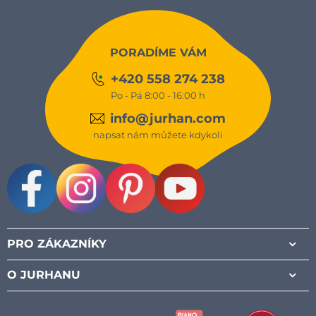
PORADÍME VÁM
+420 558 274 238
Po - Pá 8:00 - 16:00 h
info@jurhan.com
napsat nám můžete kdykoli
Facebook
Instagram
Pinterest
Youtube
PRO ZÁKAZNÍKY
O JURHANU