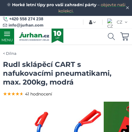
🌞
Horké letní tipy pro vaši zahradní párty
–
objevte naši
✕
kolekci.
+420 558 274 238
CZ
info@jurhan.com
MENU
Dílna
Rudl sklápěcí CART s
nafukovacími pneumatikami,
max. 200kg, modrá
★★★★★
★★★★★
★★★★★
41 hodnocení