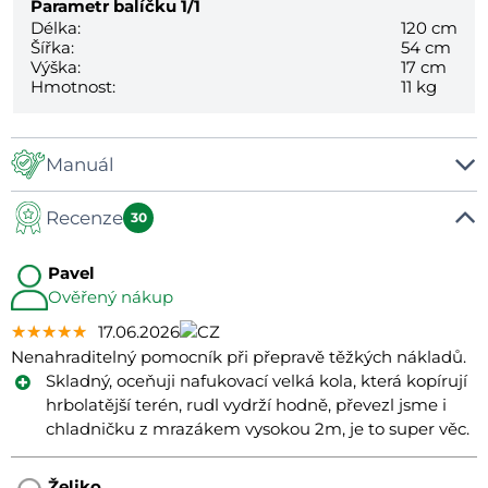
Parametr balíčku
1/1
Délka:
120 cm
Šířka:
54 cm
Výška:
17 cm
Hmotnost:
11 kg
Manuál
Recenze
Manuál
30
Pavel
Ověřený nákup
★★★★★
★★★★★
★★★★★
17.06.2026
Nenahraditelný pomocník při přepravě těžkých nákladů.
Skladný, oceňuji nafukovací velká kola, která kopírují
hrbolatější terén, rudl vydrží hodně, převezl jsme i
chladničku z mrazákem vysokou 2m, je to super věc.
Željko