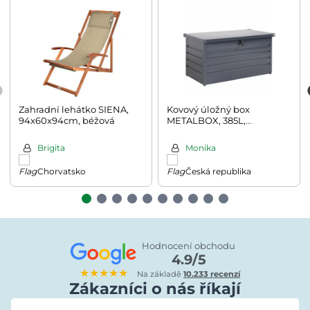
Zahradní lehátko SIENA,
Kovový úložný box
94x60x94cm, béžová
METALBOX, 385L,
120×62×63 cm, antracitová
Brigita
Monika
Chorvatsko
Česká republika
Hodnocení obchodu
4.9/5
★★★★★
Na základě
10.233 recenzí
Zákazníci o nás říkají