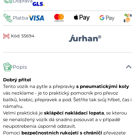
Doprava
dopravy
Platba
Kód: 55694
Popis
Dobrý přítel
Tento vozík na pytle a přepravky
s pneumatickými koly
vás nezklame - je to praktický pomocník pro převoz
balíků, krabic, přepravek a pod. Šetříte tak svůj hřbet, čas i
námahu.
Velmi praktická je
sklápěcí nakládací lopata
, se kterou
se nenaložený vozík dá snadno posouvat a v případě
neupotrebenia úsporně odstavit.
Pomocí
bezpečnostních rukojetí s chrániči
převezete