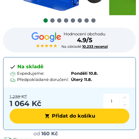
Hodnocení obchodu
4.9/5
★★★★★
Na základě
10.233 recenzí
Na skladě
Expedujeme:
Pondělí 10.8.
Předpokládané doručení:
Úterý
11.8.
1 238 Kč
1 064 Kč
Přidat do košíku
Možnosti
od
160 Kč