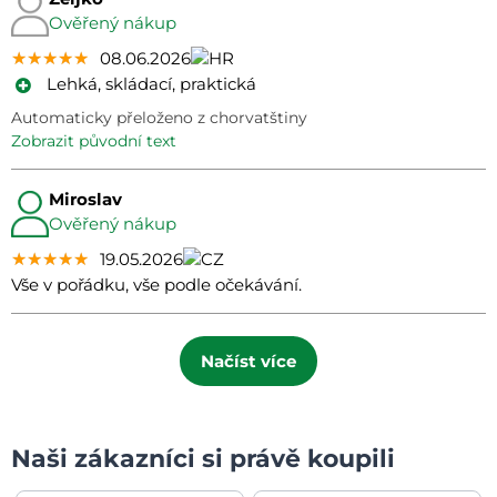
Ověřený nákup
★★★★★
★★★★★
★★★★★
08.06.2026
Lehká, skládací, praktická
Automaticky přeloženo z chorvatštiny
zobrazit původní text
Miroslav
Ověřený nákup
★★★★★
★★★★★
★★★★★
19.05.2026
Vše v pořádku, vše podle očekávání.
Načíst více
Naši zákazníci si právě koupili