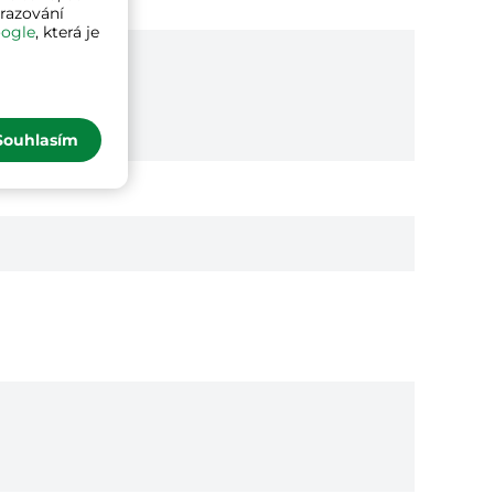
brazování
ogle
, která je
Souhlasím