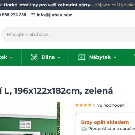
🌞
Horké letní tipy pro vaši zahradní párty
–
objevte naši kolekci
 558 274 238
info@jurhan.com
tek
Dílna
Nábytek
 L, 196x122x182cm, zelená
★★★★★
★★★★★
★★★★★
75 hodnocení
Brzy opět skladem
Předpokládané doručen