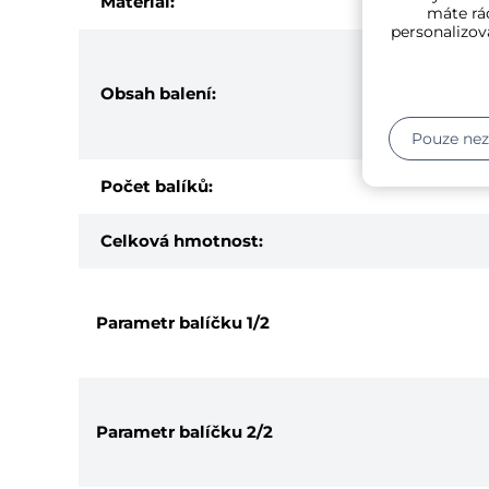
Materiál:
máte rád
personalizov
Obsah balení:
Pouze ne
Počet balíků:
Celková hmotnost:
Parametr balíčku
1/2
Parametr balíčku
2/2