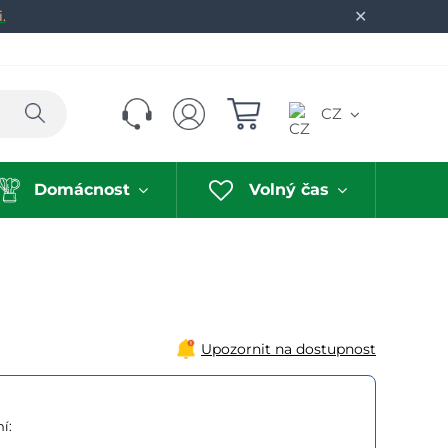
✕
.
Hledat
CZ
Domácnost
Volný čas
Upozornit na dostupnost
í: