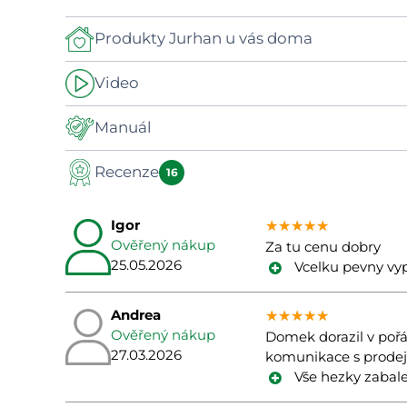
Produkty Jurhan u vás doma
Video
-
Manuál
Recenze
Manuál
16
Video
Igor
★★★★★
★★★★★
★★★★★
Ověřený nákup
Za tu cenu dobry
25.05.2026
Vcelku pevny vy
Andrea
★★★★★
★★★★★
★★★★★
Ověřený nákup
Domek dorazil v pořád
27.03.2026
komunikace s prodej
Vše hezky zabale