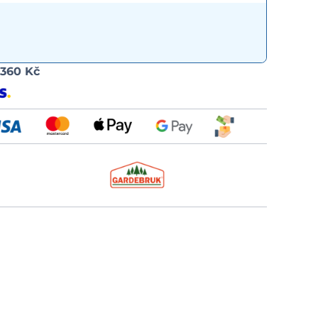
Možnost
d
360 Kč
dopravy