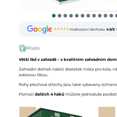
★★★★★
Hodnocení obchodu
4.9/5
Popis
Větší řád v zahradě – s kvalitním zahradním do
Zahradní domek nabízí dostatek místa pro kola, ná
soklovou lištou.
Rohy plechové střechy jsou také vybaveny ochrano
Pomocí
dalších 4 háků
můžete jednoduše pověsit sv