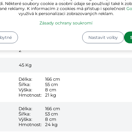
ocel
i. Některé soubory cookie a osobní údaje se používají také k zo
ané reklamy. K informacím z cookies má přístup i společnost
Go
využívá k personalizaci zobrazovaných reklam.
1x zahradní domek
montážní materiál
Zásady ochrany soukromí
2 zařízení se 2 háky, každé do 15 kg
Zásilka v 2 balícich
zbytné
Nastavit volby
2
45
Kg
Délka:
166 cm
Šířka:
55 cm
Výška:
8 cm
Hmotnost:
21 kg
Délka:
166 cm
Šířka:
53 cm
Výška:
8 cm
Hmotnost:
24 kg