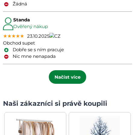
Žádná
Standa
Ověřený nákup
★★★★★
★★★★★
★★★★★
23.10.2025
Obchod supet
Dobře se s ním pracuje
Nic mne nenapada
Načíst více
Naši zákazníci si právě koupili