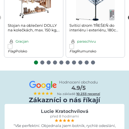
Stojan na oblečení DOLLY
Svítící strom TŘEŠEŇ do
na kolečkách, max. 150 kg,
interiéru i exteriéru, 180cm,
45x160-200x161,5cm,
studená bílá
stříbrná
Gracjan
paraschivu
Polsko
Rumunsko
Hodnocení obchodu
4.9/5
★★★★★
Na základě
10.233 recenzí
Zákazníci o nás říkají
Lucie Kratochvílová
před 8 hodinami
★★★★★
★★★★★
★★★★★
"Vše perfektní. Objednala jsem botník, rychlé odeslání,