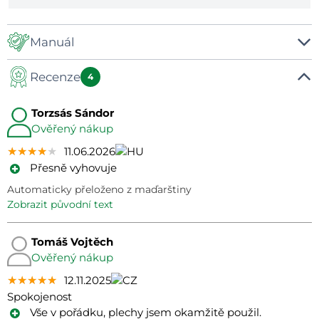
Manuál
Recenze
Manuál
4
Torzsás Sándor
Ověřený nákup
★★★★★
★★★★★
★★★★★
11.06.2026
Přesně vyhovuje
Automaticky přeloženo z maďarštiny
zobrazit původní text
Tomáš Vojtěch
Ověřený nákup
★★★★★
★★★★★
★★★★★
12.11.2025
Spokojenost
Vše v pořádku, plechy jsem okamžitě použil.