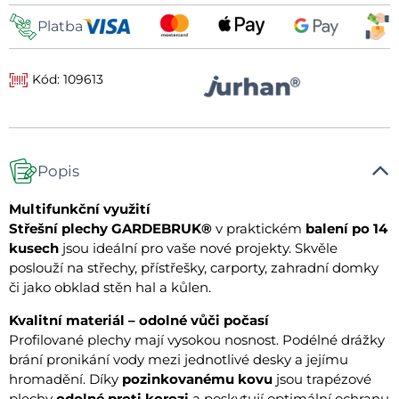
Platba
Kód: 109613
Popis
Multifunkční využití
Střešní plechy
GARDEBRUK®
v praktickém
balení po 14
kusech
jsou ideální pro vaše nové projekty. Skvěle
poslouží na střechy, přístřešky, carporty, zahradní domky
či jako obklad stěn hal a kůlen.
Kvalitní materiál – odolné vůči počasí
Profilované plechy mají vysokou nosnost. Podélné drážky
brání pronikání vody mezi jednotlivé desky a jejímu
hromadění. Díky
pozinkovanému kovu
jsou trapézové
plechy
odolné proti korozi
a poskytují optimální ochranu