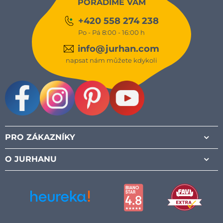
PORADÍME VÁM
+420 558 274 238
Po - Pá 8:00 - 16:00 h
info@jurhan.com
napsat nám můžete kdykoli
Facebook
Instagram
Pinterest
Youtube
PRO ZÁKAZNÍKY
O JURHANU