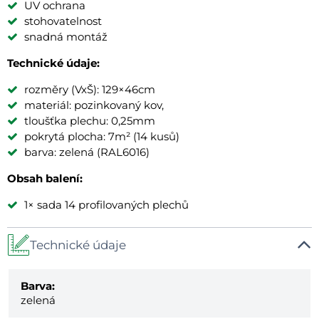
UV ochrana
stohovatelnost
snadná montáž
Technické údaje:
rozměry (VxŠ): 129×46cm
materiál: pozinkovaný kov,
tloušťka plechu: 0,25mm
pokrytá plocha: 7m² (14 kusů)
barva: zelená (RAL6016)
Obsah balení:
1× sada 14 profilovaných plechů
Technické údaje
Barva:
zelená