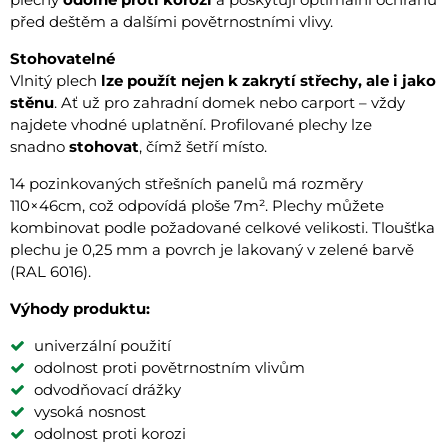
před deštěm a dalšími povětrnostními vlivy.
Stohovatelné
Vlnitý plech
lze použít nejen k zakrytí střechy, ale i jako
stěnu
. Ať už pro zahradní domek nebo carport – vždy
najdete vhodné uplatnění. Profilované plechy lze
snadno
stohovat
, čímž šetří místo.
14 pozinkovaných střešních panelů má rozměry
110×46cm, což odpovídá ploše 7m². Plechy můžete
kombinovat podle požadované celkové velikosti. Tloušťka
plechu je 0,25 mm a povrch je lakovaný v zelené barvě
(RAL 6016).
Výhody produktu:
univerzální použití
odolnost proti povětrnostním vlivům
odvodňovací drážky
vysoká nosnost
odolnost proti korozi