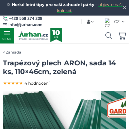
🌞
Horké letní tipy pro vaši zahradní párty
–
objevte naši
✕
kolekci.
+420 558 274 238
CZ
info@jurhan.com
MENU
Zahrada
Trapézový plech ARON, sada 14
ks, 110×46cm, zelená
★★★★★
★★★★★
★★★★★
4 hodnocení