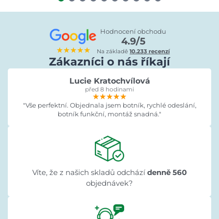
Hodnocení obchodu
4.9/5
★★★★★
Na základě
10.233 recenzí
Zákazníci o nás říkají
Lucie Kratochvílová
před 8 hodinami
★★★★★
★★★★★
★★★★★
"Vše perfektní. Objednala jsem botník, rychlé odeslání,
botník funkční, montáž snadná."
Víte, že z našich skladů odchází
denně 560
objednávek?