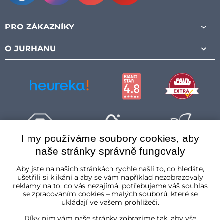
Facebook
Instagram
Pinterest
Youtube
PRO ZÁKAZNÍKY
O JURHANU
I my používáme soubory cookies, aby
naše stránky správně fungovaly
Česká republika
Aby jste na našich stránkách rychle našli to, co hledáte,
ušetřili si klikání a aby se vám například nezobrazovaly
reklamy na to, co vás nezajímá, potřebujeme váš souhlas
se zpracováním cookies – malých souborů, které se
ukládají ve vašem prohlížeči.
Díky nim vám naše stránky zobrazíme tak, aby vše