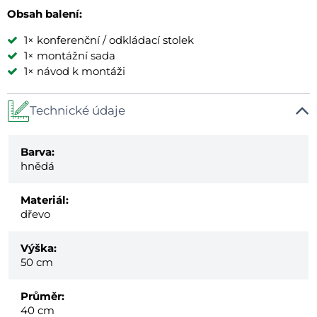
Obsah balení:
1× konferenční / odkládací stolek
1× montážní sada
1× návod k montáži
Technické údaje
Barva:
hnědá
Materiál:
dřevo
Výška:
50 cm
Průměr:
40 cm