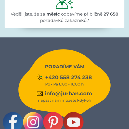
Věděli jste, že za
měsíc
odbavíme přibližně
27 650
požadavků zákazníků?
PORADÍME VÁM
+420 558 274 238
Po - Pá 8:00 - 16:00 h
info@jurhan.com
napsat nám můžete kdykoli