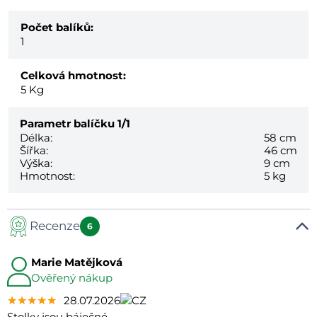
Počet balíků:
1
Celková hmotnost:
5
Kg
Parametr balíčku
1/1
Délka:
58 cm
Šířka:
46 cm
Výška:
9 cm
Hmotnost:
5 kg
Recenze
6
Marie Matějková
Ověřený nákup
★★★★★
★★★★★
★★★★★
28.07.2026
Stolky jsou báječné.