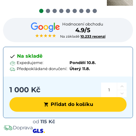
Hodnocení obchodu
4.9/5
★★★★★
Na základě
10.233 recenzí
Na skladě
Expedujeme:
Pondělí 10.8.
Předpokládané doručení:
Úterý
11.8.
1 000 Kč
Přidat do košíku
Možnosti
od
115 Kč
Doprava
dopravy