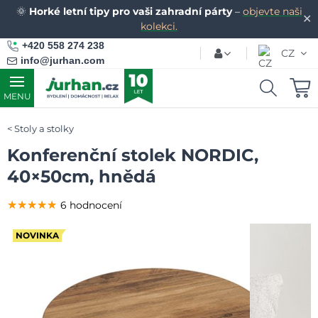
🌞
Horké letní tipy pro vaši zahradní párty
–
objevte naši
✕
kolekci.
+420 558 274 238
CZ
info@jurhan.com
MENU
Stoly a stolky
Konferenční stolek NORDIC,
40×50cm, hnědá
★★★★★
★★★★★
★★★★★
6 hodnocení
NOVINKA