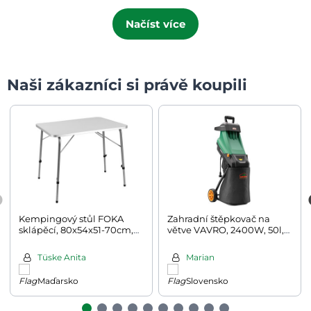
Načíst více
Naši zákazníci si právě koupili
Kempingový stůl FOKA
Zahradní štěpkovač na
sklápěcí, 80x54x51-70cm,
větve VAVRO, 2400W, 50l,
bílá
černá/zelená
Tüske Anita
Marian
Maďarsko
Slovensko