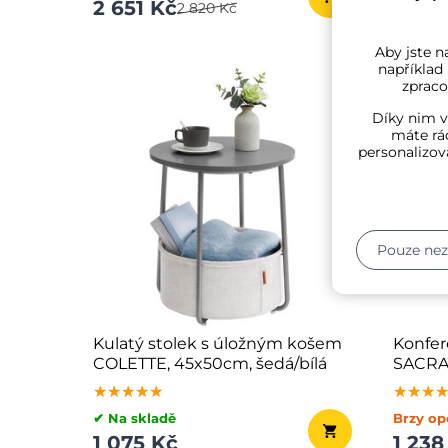
2 651 Kč
1 325
2 820 Kč
Aby jste na
například
zpraco
Díky nim v
máte rád
personalizov
Pouze ne
Kulatý stolek s úložným košem
Konfer
COLETTE, 45x50cm, šedá/bílá
SACRA
bílá/h
★★★★★
★★★★★
★★★★★
★★★
★★★
★★★
✔ Na skladě
Brzy op
1 075 Kč
1 238