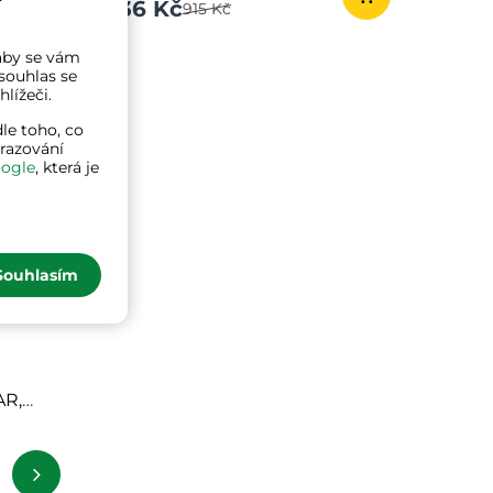
736 Kč
915 Kč
a aby se vám
souhlas se
lížeči.
le toho, co
brazování
ogle
, která je
Souhlasím
AR,
l