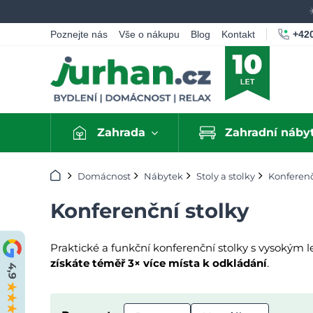
+420
Poznejte nás
Vše o nákupu
Blog
Kontakt
Zahrada
Zahradní náby
Úvod
Domácnost
Nábytek
Stoly a stolky
Konferenč
Konferenční stolky
Praktické a funkční konferenční stolky s vysokým
získáte téměř 3× více místa k odkládání
.