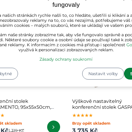
 Kč
1 342 Kč
1 652 Kč
fungovaly
 našich stránkách rychle našli to, co hledáte, ušetřili si klikání 
 nezobrazovaly reklamy na to, co vás nezajímá, potřebujeme váš 
váním cookies – malých souborů, které se ukládají ve vašem proh
ám naše stránky zobrazíme tak, aby vše fungovalo správně a pod
i. Některé soubory cookie a osobní údaje se používají také k zo
ané reklamy. K informacím z cookies má přístup i společnost
Go
využívá k personalizaci zobrazovaných reklam.
Zásady ochrany soukromí
zbytné
Nastavit volby
enční stolek
Výškově nastavitelný
MENTO, 95x55x50cm,
konferenční stolek GASP
nědá
50x100x(48-63)cm, came
★★
★★
★★
★★★★★
★★★★★
★★★★★
hnědá/černá
ět skladem
Brzy opět skladem
 Kč
3 735 Kč
1 319 Kč