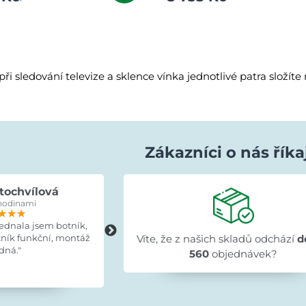
při sledování televize a sklence vínka jednotlivé patra složít
Zákazníci o nás říka
tochvílová
Evka Hýlová
hodinami
před 15 hodinami
★★★
★★★
★★★
★★★★★
★★★★★
★★★★★
jednala jsem botník,
"Rychlé,v pořádku."
tník funkční, montáž
Víte, že z našich skladů odchází
d
dná."
560
objednávek?