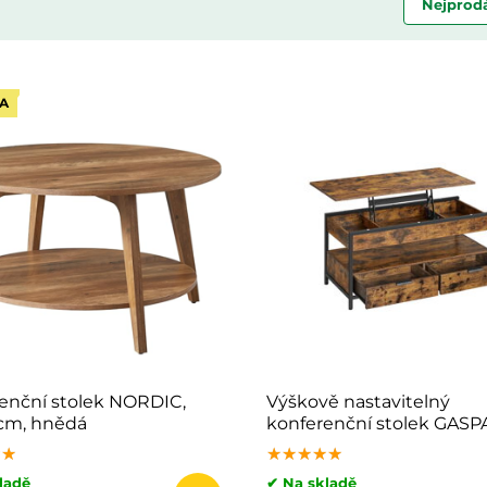
Nejprodá
A
enční stolek NORDIC,
Výškově nastavitelný
cm, hnědá
konferenční stolek GASP
50x100x(48-63)cm, hnědá
★★
★★
★★
★★★★★
★★★★★
★★★★★
ladě
✔ Na skladě