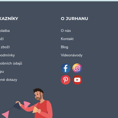
KAZNÍKY
O JURHANU
platba
O nás
oží
Kontakt
 zboží
Blog
podmínky
Videonávody
obních údajů
pu
Facebook
Instagram
ené dotazy
Pinterest
Youtube