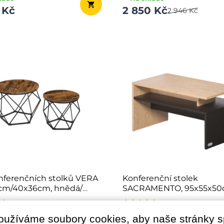
 Kč
2 850 Kč
2 946 Kč
nferenčních stolků VERA
Konferenční stolek
cm/40x36cm, hnědá/
SACRAMENTO, 95x55x50
šedá/hnědá
★★
★★
★★
★★★★★
★★★★★
★★★★★
ladě
✔ Na skladě
oužíváme soubory cookies, aby naše stránky 