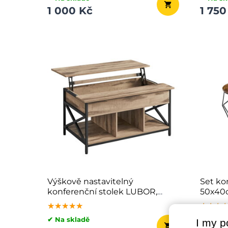
1 000 Kč
1 750
Výškově nastavitelný
Set ko
konferenční stolek LUBOR,
50x40
60x100x(48-62)cm, camel
černá
★★★★★
★★★★★
★★★★★
★★★
★★★
★★★
hnědá/černá
✔ Na skladě
✔ Na sk
I my p