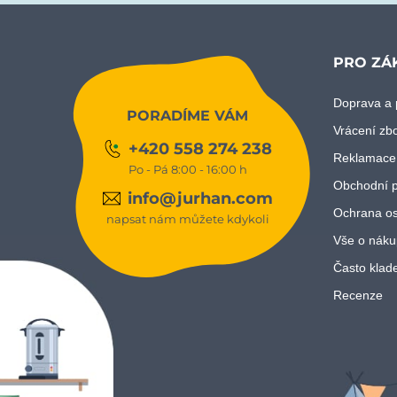
PRO ZÁ
Doprava a 
PORADÍME VÁM
Vrácení zb
+420 558 274 238
Reklamace
Po - Pá 8:00 - 16:00 h
Obchodní 
info@jurhan.com
Ochrana os
napsat nám můžete kdykoli
Vše o náku
Často klad
Recenze