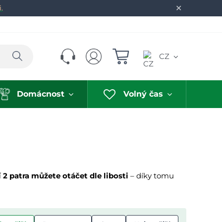
✕
.
Hledat
CZ
Domácnost
Volný čas
 2 patra můžete otáčet dle libosti
– díky tomu