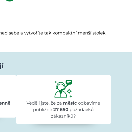
e nad sebe a vytvoříte tak kompaktní menší stolek.
jí
Ivana Ježková
před 1 dnem
★★★★★
★★★★★
★★★★★
"Přehlednost stránek a rychlé dodání."
enně
Věděli jste, že za
měsíc
odbavíme
přibližně
27 650
požadavků
zákazníků?