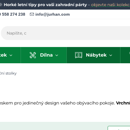
🌞
Horké letní tipy pro vaši zahradní párty
–
objevte naši kolekci
 558 274 238
info@jurhan.com
tek
Dílna
Nábytek
ní stolky
 leskem pro jedinečný design vašeho obývacího pokoje.
Vrchní