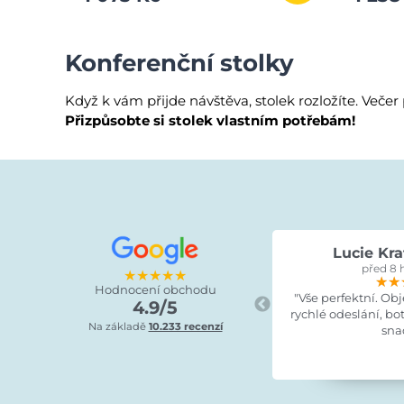
Konferenční stolky
Když k vám přijde návštěva, stolek rozložíte. Večer 
Přizpůsobte si stolek vlastním potřebám!
Lucie Kra
před 8 
★★★★★
★★
★★
★★
Hodnocení obchodu
"Vše perfektní. Ob
4.9/5
rychlé odeslání, bo
Na základě
10.233 recenzí
sna