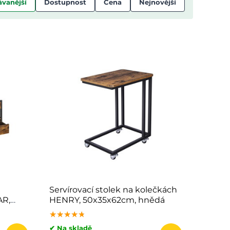
vanější
Dostupnost
Cena
Nejnovější
Servírovací stolek na kolečkách
AR,
HENRY, 50x35x62cm, hnědá
/černá
★★★★★
★★★★★
★★★★★
✔ Na skladě