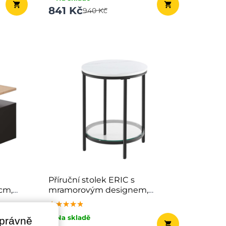
841 Kč
940 Kč
Příruční stolek ERIC s
cm,
mramorovým designem,
45x55cm, černá/bílá
★★★★★
★★★★★
★★★★★
✔ Na skladě
správně