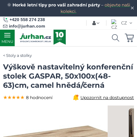
🌞
Horké letní tipy pro vaši zahradní párty
–
objevte naši
✕
kolekci.
+420 558 274 238
CZ
info@jurhan.com
MENU
Stoly a stolky
Výškově nastavitelný konferenční
stolek GASPAR, 50x100x(48-
63)cm, camel hnědá/černá
★★★★★
★★★★★
★★★★★
8 hodnocení
Upozornit na dostupnost