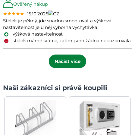
Ověřený nákup
★★★★★
★★★★★
★★★★★
15.10.2025
Stolek je pěkný, jde snadno smontovat a výšková
nastavitelnost je u něj výborná vychytávka.
výšková nastavitelnost
stolek máme krátce, zatím jsem žádná nepozorovala
Načíst více
Naši zákazníci si právě koupili