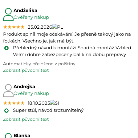
Andżelika
Ověřený nákup
★★★★★
★★★★★
★★★★★
25.02.2026
Produkt splnil moje očekávání. Je přesně takový jako na
fotkách. Všechno je, jak má být.
Přehledný návod k montáži Snadná montáž Vzhled
Velmi dobře zabezpečený balík na dobu přepravy
Automaticky přeloženo z polštiny
zobrazit původní text
Andrejka
Ověřený nákup
★★★★★
★★★★★
★★★★★
18.10.2025
Super stůl, návod srozumitelný
zobrazit původní text
Blanka