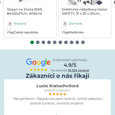
Stojan na 3 kola BIKE,
Elektrický nábytkový trezor
84x32x27cm, stříbrná
SAFETY, 31 x 20 x 20cm,
stříbrná
Richard
Dominik
Česká republika
Maďarsko
Hodnocení obchodu
4.9/5
★★★★★
Na základě
10.233 recenzí
Zákazníci o nás říkají
Lucie Kratochvílová
před 8 hodinami
★★★★★
★★★★★
★★★★★
"Vše perfektní. Objednala jsem botník, rychlé odeslání,
botník funkční, montáž snadná."