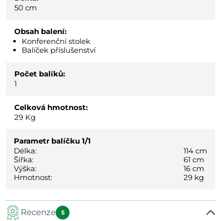
50 cm
Obsah balení:
Konferenční stolek
Balíček příslušenství
Počet balíků:
1
Celková hmotnost:
29
Kg
Parametr balíčku
1/1
Délka:
114 cm
Šířka:
61 cm
Výška:
16 cm
Hmotnost:
29 kg
Recenze
5