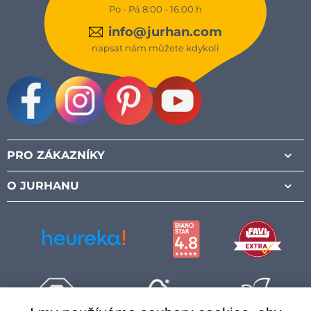
Po - Pá 8:00 - 16:00 h
info@jurhan.com
napsat nám můžete kdykoli
Facebook
Instagram
Pinterest
Youtube
PRO ZÁKAZNÍKY
O JURHANU