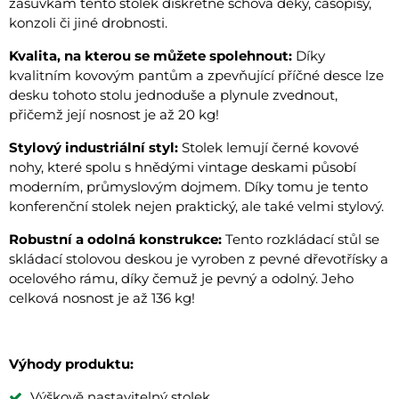
zásuvkám tento stolek diskrétně schová deky, časopisy,
konzoli či jiné drobnosti.
Kvalita, na kterou se můžete spolehnout:
Díky
kvalitním kovovým pantům a zpevňující příčné desce lze
desku tohoto stolu jednoduše a plynule zvednout,
přičemž její nosnost je až 20 kg!
Stylový industriální styl:
Stolek lemují černé kovové
nohy, které spolu s hnědými vintage deskami působí
moderním, průmyslovým dojmem. Díky tomu je tento
konferenční stolek nejen praktický, ale také velmi stylový.
Robustní a odolná konstrukce:
Tento rozkládací stůl se
skládací stolovou deskou je vyroben z pevné dřevotřísky a
ocelového rámu, díky čemuž je pevný a odolný. Jeho
celková nosnost je až 136 kg!
Výhody produktu:
Výškově nastavitelný stolek