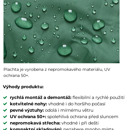
Plachta je vyrobena z nepromokavého materiálu, UV
ochrana 50+.
Výhody produktu:
rychlá montáž a demontáž:
flexibilní a rychlé použití
kotvitelné nohy:
vhodné i do horšího počasí
pevné výztuhy:
odolá i mírnému větru
UV ochrana 50+:
spolehlivá ochrana před sluncem
nepromokavá střecha:
vhodné i při dešti
kompaktní skladování:
nezabere mnoho místa