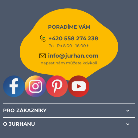
PORADÍME VÁM
+420 558 274 238
Po - Pá 8:00 - 16:00 h
info@jurhan.com
napsat nám můžete kdykoli
Facebook
Instagram
Pinterest
Youtube
PRO ZÁKAZNÍKY
O JURHANU