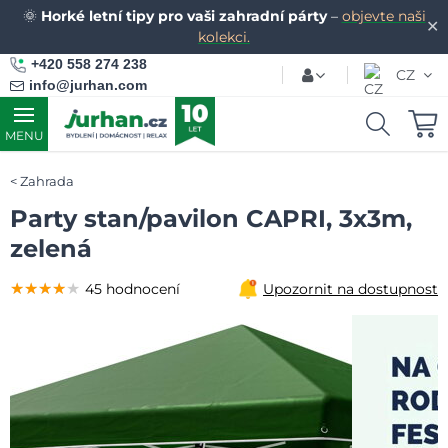
🌞
Horké letní tipy pro vaši zahradní párty
–
objevte naši
✕
kolekci.
+420 558 274 238
CZ
info@jurhan.com
MENU
Zahrada
Party stan/pavilon CAPRI, 3x3m,
zelená
★★★★★
★★★★★
★★★★★
45 hodnocení
Upozornit na dostupnost