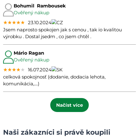
Bohumil Rambousek
Ověřený nákup
★★★★★
★★★★★
★★★★★
23.10.2024
Jsem naprosto spokojen jak s cenou , tak io kvalitou
výrobku . Dostal jsedm , co jsem chtěl .
Mário Ragan
Ověřený nákup
★★★★★
★★★★★
★★★★★
16.07.2024
celková spokojnosť (dodanie, dodacia lehota,
komunikácia,....)
Načíst více
Naši zákazníci si právě koupili