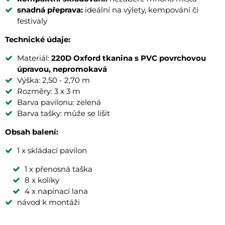
snadná přeprava:
ideální na výlety, kempování či
festivaly
Technické údaje:
Materiál:
220D Oxford tkanina s PVC povrchovou
úpravou, nepromokavá
Výška: 2,50 - 2,70 m
Rozměry: 3 x 3 m
Barva pavilonu: zelená
Barva tašky: může se lišit
Obsah balení:
1 x skládací pavilon
1 x přenosná taška
8 x kolíky
4 x napínací lana
návod k montáži