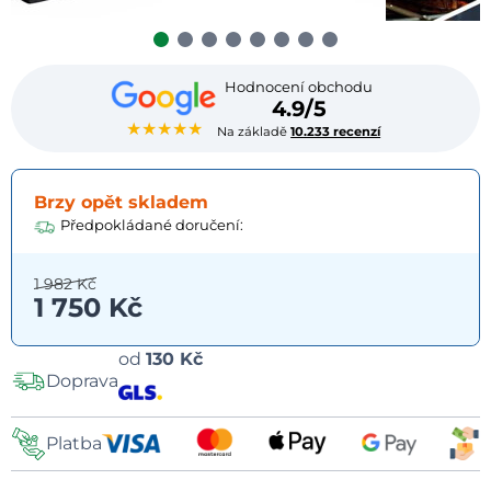
Hodnocení obchodu
4.9/5
★★★★★
Na základě
10.233 recenzí
Brzy opět skladem
Předpokládané doručení:
1 982 Kč
1 750 Kč
Možnosti
od
130 Kč
Doprava
dopravy
Platba