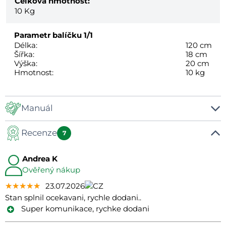
Celková hmotnost:
10
Kg
Parametr balíčku
1/1
Délka:
120 cm
Šířka:
18 cm
Výška:
20 cm
Hmotnost:
10 kg
Manuál
Recenze
7
Manuál
Andrea K
Ověřený nákup
★★★★★
★★★★★
★★★★★
23.07.2026
Stan splnil ocekavani, rychle dodani..
Super komunikace, rychke dodani