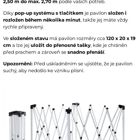
2,50 m do max. 2,70 m
podle vašich potřeb.
Díky
pop-up systému s tlačítkem
je pavilon
složen i
rozložen během několika minut
, takže jej máte vždy
rychle připravený.
Ve
složeném stavu
má pavilon rozměry cca
120 x 20 x 19
cm
a lze jej
uložit do přenosné tašky
, kde je chráněn
před prachem a zároveň se
snadno přenáší
.
Upozornění:
Před uskladněním se ujistěte, že je pavilon
suchý, aby nedošlo ke vzniku plísní.