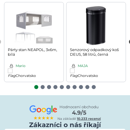
Párty stan NEAPOL, 3x6m,
Senzorový odpadkový koš
bílá
DEUS, 58 litrů, černá
Mario
MAJA
Chorvatsko
Chorvatsko
Hodnocení obchodu
4.9/5
★★★★★
Na základě
10.233 recenzí
Zákazníci o nás říkají