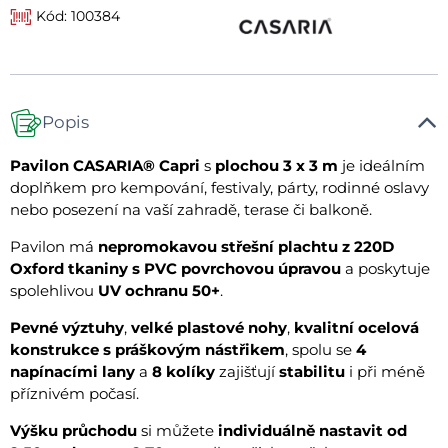
Kód: 100384
Popis
Pavilon CASARIA® Capri
s
plochou 3 x 3 m
je ideálním
doplňkem pro kempování, festivaly, párty, rodinné oslavy
nebo posezení na vaší zahradě, terase či balkoně.
Pavilon má
nepromokavou střešní plachtu z 220D
Oxford tkaniny s PVC povrchovou úpravou
a poskytuje
spolehlivou
UV ochranu 50+
.
Pevné výztuhy
,
velké plastové nohy
,
kvalitní ocelová
konstrukce s práškovým nástřikem
, spolu se
4
napínacími lany
a
8 kolíky
zajišťují
stabilitu
i při méně
příznivém počasí.
Výšku průchodu
si můžete
individuálně nastavit od