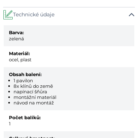
Technické údaje
Barva:
zelená
Materiál:
ocel, plast
Obsah balení:
1 pavilon
8x klínů do země
napínací šňůra
montážní materiál
návod na montáž
Počet balíků:
1