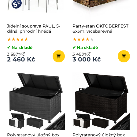
Jídelní souprava PAUL, 5-
Party-stan OKTOBERFEST,
dílná, přírodní hnědá
6x3m, vícebarevná
★★★★★
★★★★★
★★★★★
★★★★★
★★★★★
★★★★★
✔ Na skladě
✔ Na skladě
3 557 Kč
3 455 Kč
2 460 Kč
3 000 Kč
Polyratanový úložný box
Polyratanový úložný box