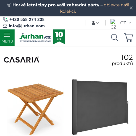
🌞
Horké letní tipy pro vaši zahradní párty
–
objevte naši
✕
kolekci.
+420 558 274 238
CZ
info@jurhan.com
MENU
102
produktů