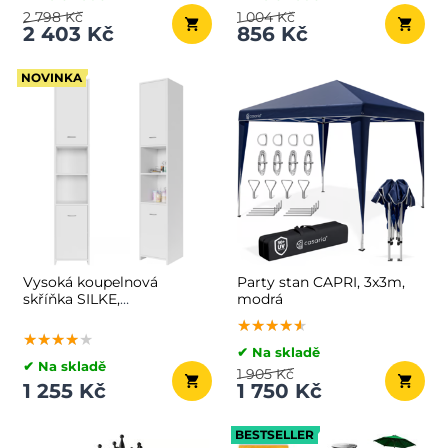
2 798 Kč
1 004 Kč
2 403 Kč
856 Kč
NOVINKA
Vysoká koupelnová
Party stan CAPRI, 3x3m,
skříňka SILKE,
modrá
180×30×30cm, bílá
★★★★★
★★★★★
★★★★★
★★★★★
★★★★★
★★★★★
✔ Na skladě
✔ Na skladě
1 905 Kč
1 255 Kč
1 750 Kč
BESTSELLER