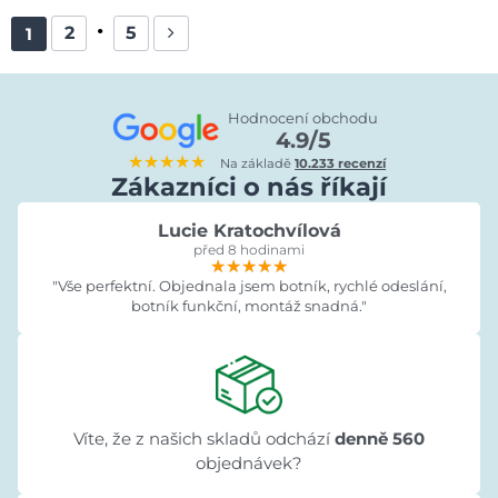
2
5
1
Hodnocení obchodu
4.9/5
★★★★★
Na základě
10.233 recenzí
Zákazníci o nás říkají
Lucie Kratochvílová
před 8 hodinami
★★★★★
★★★★★
★★★★★
"Vše perfektní. Objednala jsem botník, rychlé odeslání,
botník funkční, montáž snadná."
Víte, že z našich skladů odchází
denně 560
objednávek?