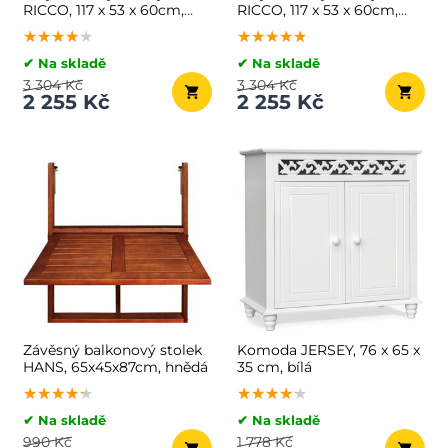
RICCO, 117 x 53 x 60cm,
RICCO, 117 x 53 x 60cm,
černá
tmavě hnědá
★★★★★
★★★★★
★★★★★
★★★★★
★★★★★
★★★★★
✔ Na skladě
✔ Na skladě
3 304 Kč
3 304 Kč
2 255 Kč
2 255 Kč
Závěsný balkonový stolek
Komoda JERSEY, 76 x 65 x
HANS, 65x45x87cm, hnědá
35 cm, bílá
★★★★★
★★★★★
★★★★★
★★★★★
★★★★★
★★★★★
✔ Na skladě
✔ Na skladě
990 Kč
1 778 Kč