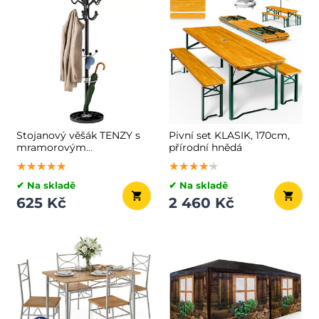
Stojanový věšák TENZY s
Pivní set KLASIK, 170cm,
mramorovým
přírodní hnědá
podstavcem, 37x173cm,
★★★★★
★★★★★
★★★★★
★★★★★
★★★★★
★★★★★
černá
✔ Na skladě
✔ Na skladě
625 Kč
2 460 Kč