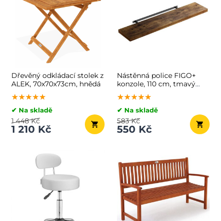
Dřevěný odkládací stolek z
Nástěnná police FIGO+
ALEK, 70x70x73cm, hnědá
konzole, 110 cm, tmavý
dub
★★★★★
★★★★★
★★★★★
★★★★★
★★★★★
★★★★★
✔ Na skladě
✔ Na skladě
1 448 Kč
583 Kč
1 210 Kč
550 Kč