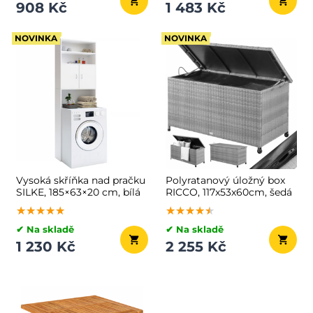
908 Kč
1 483 Kč
NOVINKA
NOVINKA
Vysoká skříňka nad pračku
Polyratanový úložný box
SILKE, 185×63×20 cm, bílá
RICCO, 117x53x60cm, šedá
★★★★★
★★★★★
★★★★★
★★★★★
★★★★★
★★★★★
✔ Na skladě
✔ Na skladě
1 230 Kč
2 255 Kč