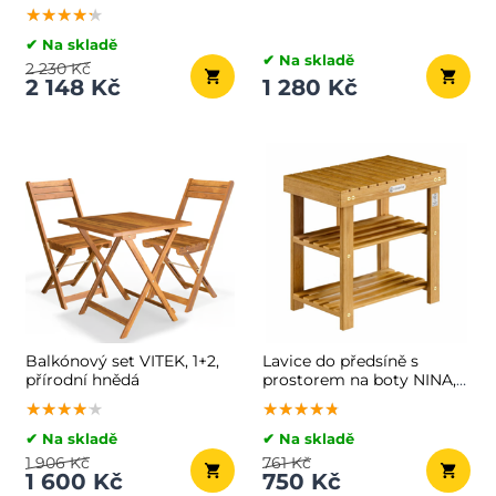
69x84x94cm, přírodní
NERO, Ø60cm, černá
★★★★★
★★★★★
★★★★★
hnědá
✔ Na skladě
✔ Na skladě
2 230 Kč
2 148 Kč
1 280 Kč
Balkónový set VITEK, 1+2,
Lavice do předsíně s
přírodní hnědá
prostorem na boty NINA,
50x33x46cm, přírodní
★★★★★
★★★★★
★★★★★
★★★★★
★★★★★
★★★★★
hnědá
✔ Na skladě
✔ Na skladě
1 906 Kč
761 Kč
1 600 Kč
750 Kč