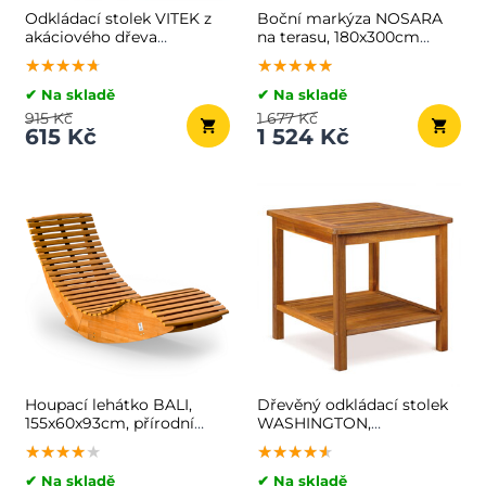
Odkládací stolek VITEK z
Boční markýza NOSARA
akáciového dřeva
na terasu, 180x300cm
46x46x46cm, hnědá
antracitová
★★★★★
★★★★★
★★★★★
★★★★★
★★★★★
★★★★★
✔ Na skladě
✔ Na skladě
915 Kč
1 677 Kč
615 Kč
1 524 Kč
Houpací lehátko BALI,
Dřevěný odkládací stolek
155x60x93cm, přírodní
WASHINGTON,
hnědá
45x45x45cm, hnědá
★★★★★
★★★★★
★★★★★
★★★★★
★★★★★
★★★★★
✔ Na skladě
✔ Na skladě