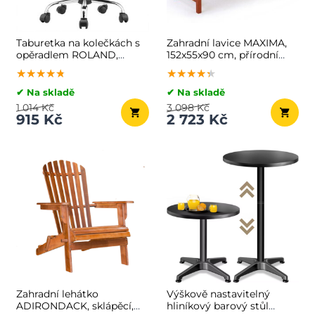
Taburetka na kolečkách s
Zahradní lavice MAXIMA,
opěradlem ROLAND,
152x55x90 cm, přírodní
Ø35cm, bílá
hnědá
★★★★★
★★★★★
★★★★★
★★★★★
★★★★★
★★★★★
✔ Na skladě
✔ Na skladě
1 014 Kč
3 098 Kč
915 Kč
2 723 Kč
Zahradní lehátko
Výškově nastavitelný
ADIRONDACK, sklápěcí,
hliníkový barový stůl