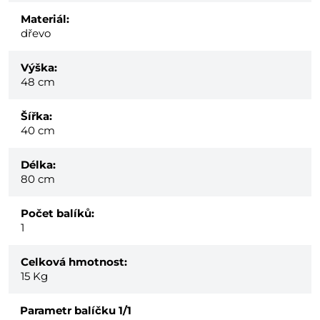
Materiál:
dřevo
Výška:
48 cm
Šířka:
40 cm
Délka:
80 cm
Počet balíků:
1
Celková hmotnost:
15
Kg
Parametr balíčku
1/1