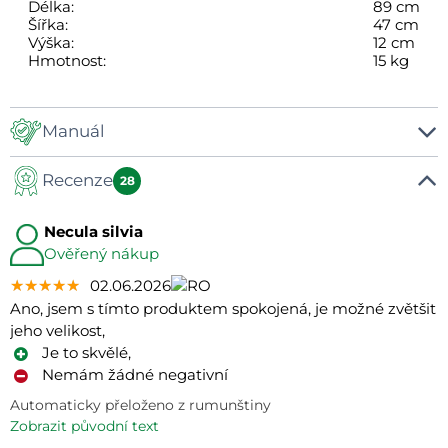
Délka:
89 cm
Šířka:
47 cm
Výška:
12 cm
Hmotnost:
15 kg
Manuál
Recenze
28
Návod na montáž a používání
Necula silvia
Ověřený nákup
★★★★★
★★★★★
★★★★★
02.06.2026
Ano, jsem s tímto produktem spokojená, je možné zvětšit
jeho velikost,
Je to skvělé,
Nemám žádné negativní
Automaticky přeloženo z rumunštiny
zobrazit původní text