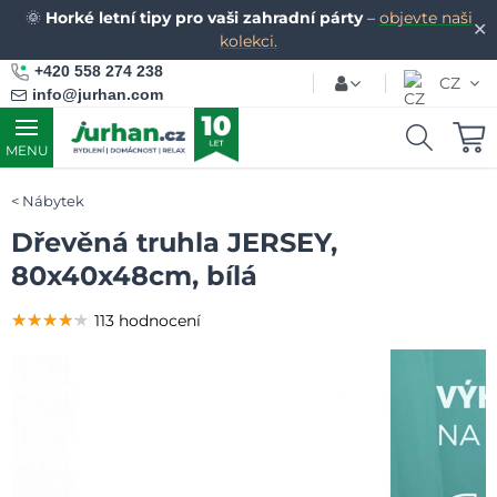
🌞
Horké letní tipy pro vaši zahradní párty
–
objevte naši
✕
kolekci.
+420 558 274 238
CZ
info@jurhan.com
MENU
Nábytek
Dřevěná truhla JERSEY,
80x40x48cm, bílá
★★★★★
★★★★★
★★★★★
113 hodnocení