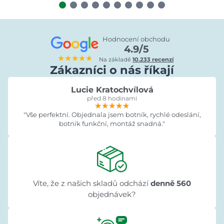
Hodnocení obchodu
4.9/5
★★★★★
Na základě
10.233 recenzí
Zákazníci o nás říkají
Lucie Kratochvílová
před 8 hodinami
★★★★★
★★★★★
★★★★★
"Vše perfektní. Objednala jsem botník, rychlé odeslání,
botník funkční, montáž snadná."
Víte, že z našich skladů odchází
denně 560
objednávek?