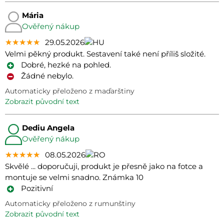
Mária
Ověřený nákup
★★★★★
★★★★★
★★★★★
29.05.2026
Velmi pěkný produkt. Sestavení také není příliš složité.
Dobré, hezké na pohled.
Žádné nebylo.
Automaticky přeloženo z maďarštiny
zobrazit původní text
Dediu Angela
Ověřený nákup
★★★★★
★★★★★
★★★★★
08.05.2026
Skvělé ... doporučuji, produkt je přesně jako na fotce a
montuje se velmi snadno. Známka 10
Pozitivní
Automaticky přeloženo z rumunštiny
zobrazit původní text