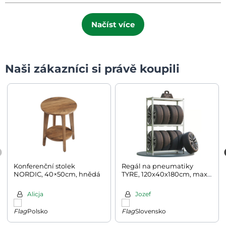
Načíst více
Naši zákazníci si právě koupili
Konferenční stolek
Regál na pneumatiky
NORDIC, 40×50cm, hnědá
TYRE, 120x40x180cm, max.
795kg, stříbrná/světle
hnědá
Alicja
Jozef
Polsko
Slovensko