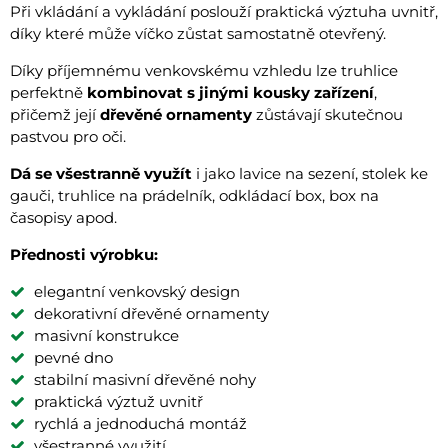
Při vkládání a vykládání poslouží praktická výztuha uvnitř,
díky které může víčko zůstat samostatně otevřený.
Díky příjemnému venkovskému vzhledu lze truhlice
perfektně
kombinovat s jinými kousky zařízení
,
přičemž její
dřevěné ornamenty
zůstávají skutečnou
pastvou pro oči.
Dá se všestranně využít
i jako lavice na sezení, stolek ke
gauči, truhlice na prádelník, odkládací box, box na
časopisy apod.
Přednosti výrobku:
elegantní venkovský design
dekorativní dřevěné ornamenty
masivní konstrukce
pevné dno
stabilní masivní dřevěné nohy
praktická výztuž uvnitř
rychlá a jednoduchá montáž
všestranné využití