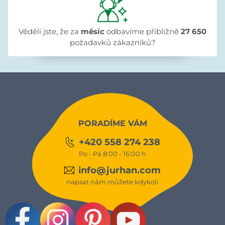
Věděli jste, že za
měsíc
odbavíme přibližně
27 650
požadavků zákazníků?
PORADÍME VÁM
+420 558 274 238
Po - Pá 8:00 - 16:00 h
info@jurhan.com
napsat nám můžete kdykoli