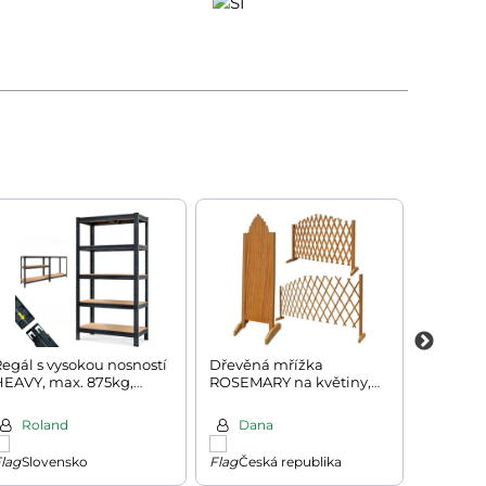
egál s vysokou nosností
Dřevěná mřížka
Solární
HEAVY, max. 875kg,
ROSEMARY na květiny,
20 l, čer
90x40x180cm, černá
200x107cm, přírodní
hnědá
Roland
Dana
Jose
Slovensko
Česká republika
Česk