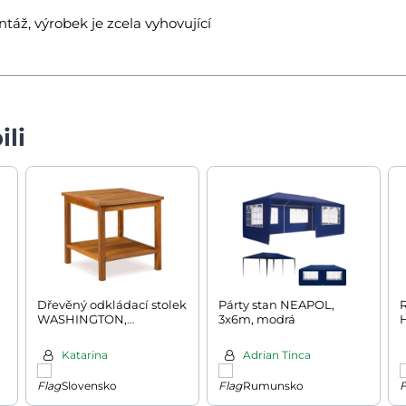
áž, výrobek je zcela vyhovující
ili
Dřevěný odkládací stolek
Párty stan NEAPOL,
R
WASHINGTON,
3x6m, modrá
45x45x45cm, hnědá
Katarina
Adrian Tinca
Slovensko
Rumunsko