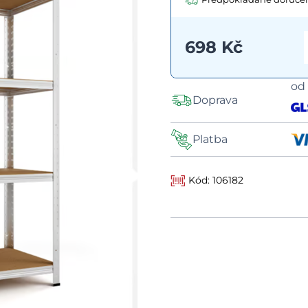
698 Kč
o
Doprava
Platba
Kód: 106182