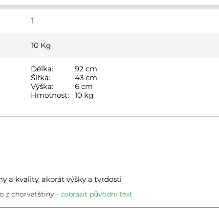
1
10
Kg
Délka:
92 cm
Šířka:
43 cm
Výška:
6 cm
Hmotnost:
10 kg
 a kvality, akorát výšky a tvrdosti
 z chorvatštiny
zobrazit původní text