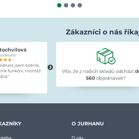
Zákazníci o nás říka
tochvílová
Evka Hýlová
hodinami
před 15 hodinami
★★★
★★★
★★★
★★★★★
★★★★★
★★★★★
jednala jsem botník,
"Rychlé,v pořádku."
tník funkční, montáž
Víte, že z našich skladů odchází
d
dná."
560
objednávek?
KAZNÍKY
O JURHANU
platba
O nás