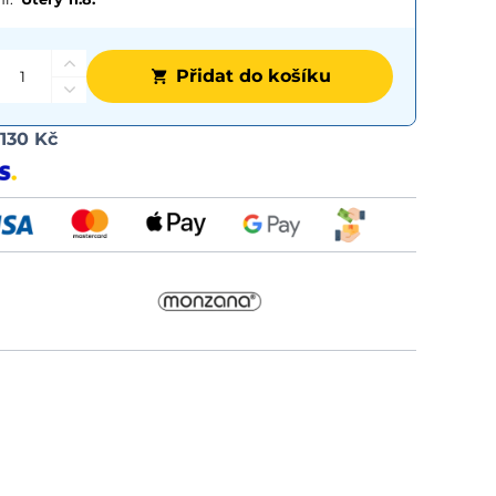
Přidat do košíku
Možnost
d
130 Kč
dopravy