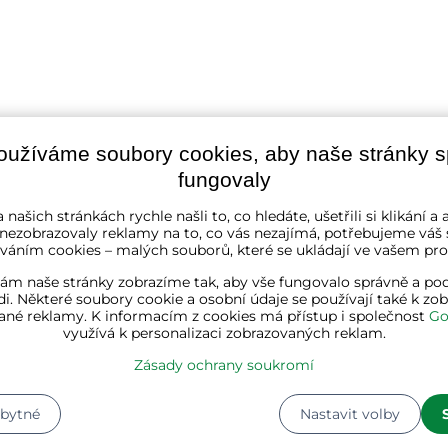
oužíváme soubory cookies, aby naše stránky 
fungovaly
 našich stránkách rychle našli to, co hledáte, ušetřili si klikání 
 nezobrazovaly reklamy na to, co vás nezajímá, potřebujeme váš 
stříbrná
váním cookies – malých souborů, které se ukládají ve vašem proh
ám naše stránky zobrazíme tak, aby vše fungovalo správně a pod
dřevo, ocel
i. Některé soubory cookie a osobní údaje se používají také k zo
ané reklamy. K informacím z cookies má přístup i společnost
Go
využívá k personalizaci zobrazovaných reklam.
160 cm
Zásady ochrany soukromí
90 cm
zbytné
Nastavit volby
40 cm