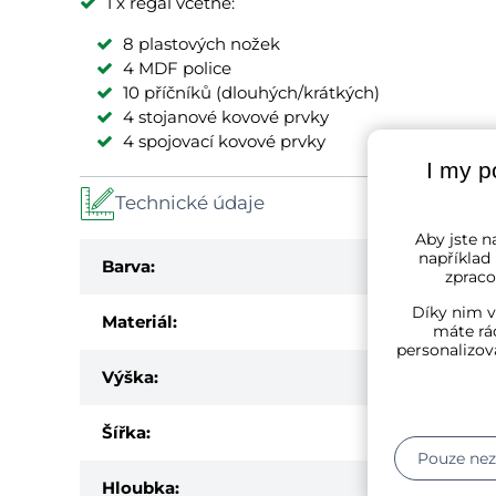
1 x regál včetně:
8 plastových nožek
4 MDF police
10 příčníků (dlouhých/krátkých)
4 stojanové kovové prvky
4 spojovací kovové prvky
I my p
Technické údaje
Aby jste na
například
Barva:
zpraco
Díky nim v
Materiál:
máte rád
personalizov
Výška:
Šířka:
Pouze ne
Hloubka: