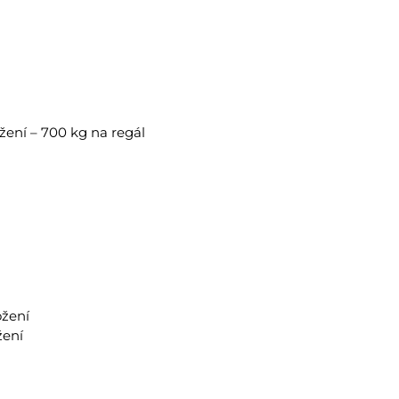
žení – 700 kg na regál
ožení
žení