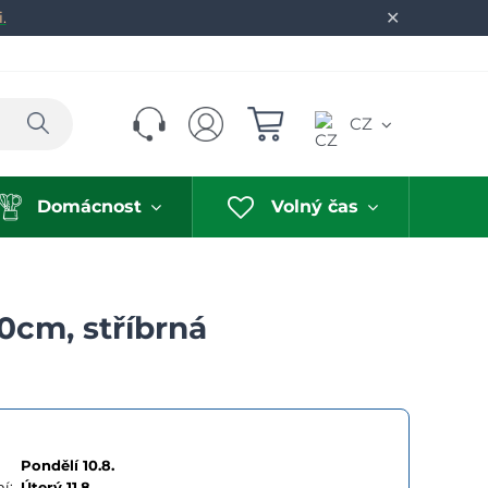
✕
.
Hledat
CZ
Domácnost
Volný čas
0cm, stříbrná
Pondělí 10.8.
í:
Úterý
11.8.