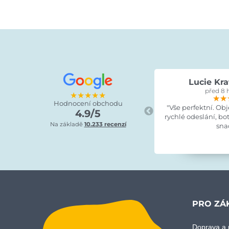
Lucie Kra
před 8 
★★★★★
★★
★★
★★
Hodnocení obchodu
"Vše perfektní. Ob
4.9/5
rychlé odeslání, bo
Na základě
10.233 recenzí
sna
PRO ZÁ
Doprava a 