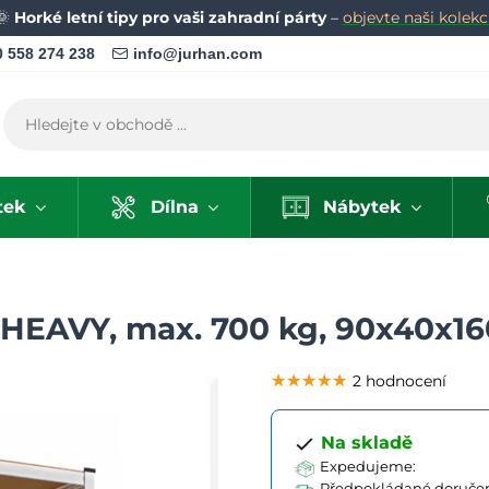
🌞
Horké letní tipy pro vaši zahradní párty
–
objevte naši kolekci
 558 274 238
info@jurhan.com
tek
Dílna
Nábytek
 HEAVY, max. 700 kg, 90x40x16
★★★★★
★★★★★
★★★★★
2 hodnocení
Na skladě
Expedujeme:
Předpokládané doručen