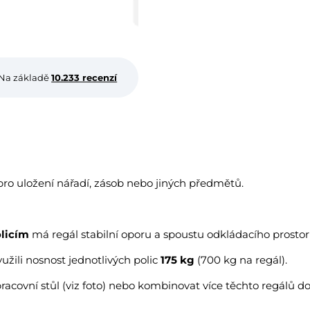
Na základě
10.233 recenzí
 pro uložení nářadí, zásob nebo jiných předmětů.
licím
má regál stabilní oporu a spoustu odkládacího prostor
yužili nosnost jednotlivých polic
175 kg
(700 kg na regál).
racovní stůl (viz foto) nebo kombinovat více těchto regálů do