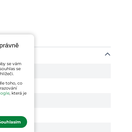
správně
a aby se vám
souhlas se
lížeči.
le toho, co
brazování
ogle
, která je
Souhlasím