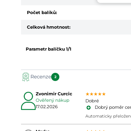
Počet balíků:
Celková hmotnost:
Parametr balíčku
1/1
Recenze
2
Zvonimir Curcic
★★★★★
★★★★★
★★★★★
Ověřený nákup
Dobré
17.02.2026
Dobrý poměr ceny
Automaticky přeloženo