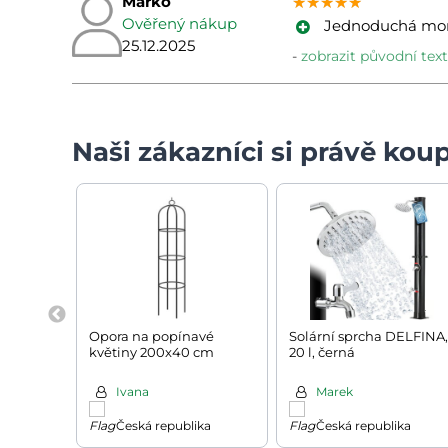
Marko
★★★★★
★★★★★
★★★★★
Ověřený nákup
Jednoduchá mont
25.12.2025
zobrazit původní text
Naši zákazníci si právě koup
Opora na popínavé
Solární sprcha DELFINA,
květiny 200x40 cm
20 l, černá
Ivana
Marek
Česká republika
Česká republika