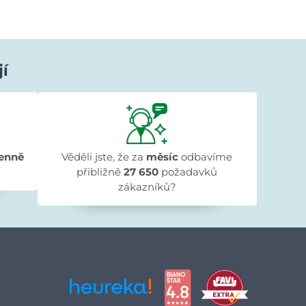
jí
Ivana Ježková
před 1 dnem
★★★★★
★★★★★
★★★★★
"Přehlednost stránek a rychlé dodání."
enně
Věděli jste, že za
měsíc
odbavíme
přibližně
27 650
požadavků
zákazníků?