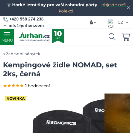
🌞
Horké letní tipy pro vaši zahradní párty
–
objevte naši
✕
kolekci.
+420 558 274 238
CZ
info@jurhan.com
MENU
Zahradní nábytek
Kempingové židle NOMAD, set
2ks, černá
★★★★★
★★★★★
★★★★★
1 hodnocení
NOVINKA