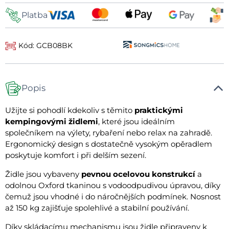
Platba
Kód: GCB08BK
Popis
Užijte si pohodlí kdekoliv s těmito
praktickými
kempingovými židlemi
, které jsou ideálním
společníkem na výlety, rybaření nebo relax na zahradě.
Ergonomický design s dostatečně vysokým opěradlem
poskytuje komfort i při delším sezení.
Židle jsou vybaveny
pevnou ocelovou konstrukcí
a
odolnou Oxford tkaninou s vodoodpudivou úpravou, díky
čemuž jsou vhodné i do náročnějších podmínek. Nosnost
až 150 kg zajišťuje spolehlivé a stabilní používání.
Díky skládacímu mechanismu jsou židle připraveny k