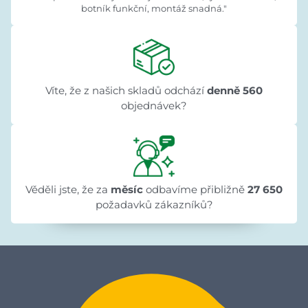
botník funkční, montáž snadná."
Víte, že z našich skladů odchází
denně 560
objednávek?
Věděli jste, že za
měsíc
odbavíme přibližně
27 650
požadavků zákazníků?