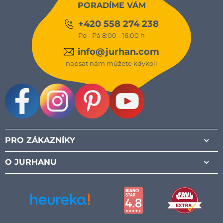
PORADÍME VÁM
+420 558 274 238
Po - Pá 8:00 - 16:00 h
info@jurhan.com
napsat nám můžete kdykoli
Facebook
Instagram
Pinterest
Youtube
PRO ZÁKAZNÍKY
O JURHANU