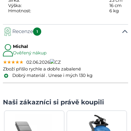
Šířka:
23 cm
Výška:
16 cm
Hmotnost:
6 kg
Recenze
1
Michal
Ověřený nákup
★★★★★
★★★★★
★★★★★
02.06.2026
Zboží přišlo rychle a dobře zabalené
Dobrý materiál . Unese i mých 130 kg
Naši zákazníci si právě koupili