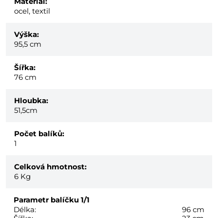
Materiál:
ocel, textil
Výška:
95,5 cm
Šířka:
76 cm
Hloubka:
51,5cm
Počet balíků:
1
Celková hmotnost:
6
Kg
Parametr balíčku
1/1
Délka:
96 cm