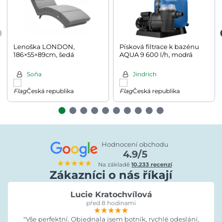
Lenoška LONDON,
Písková filtrace k bazénu
186×55×89cm, šedá
AQUA 9 600 l/h, modrá
Soňa
Jindrich
Česká republika
Česká republika
Hodnocení obchodu
4.9/5
★★★★★
Na základě
10.233 recenzí
Zákazníci o nás říkají
Lucie Kratochvílová
před 8 hodinami
★★★★★
★★★★★
★★★★★
"Vše perfektní. Objednala jsem botník, rychlé odeslání,