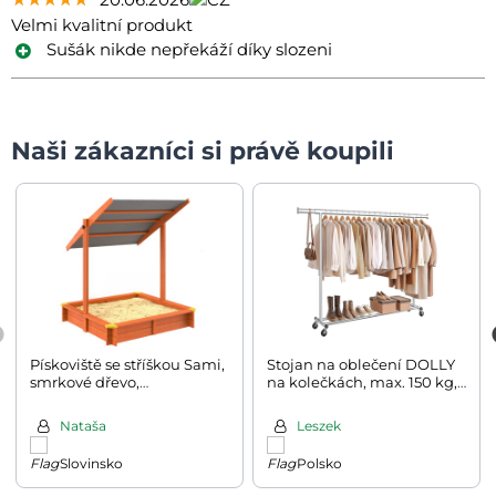
Velmi kvalitní produkt
Sušák nikde nepřekáží díky slozeni
Naši zákazníci si právě koupili
Pískoviště se stříškou Sami,
Stojan na oblečení DOLLY
smrkové dřevo,
na kolečkách, max. 150 kg,
120x120x120cm
45x160-200x161,5cm,
stříbrná
Nataša
Leszek
Slovinsko
Polsko