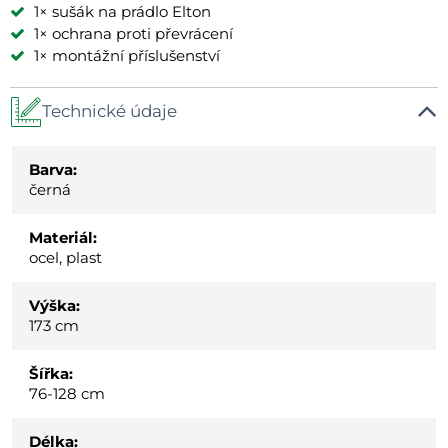
1× sušák na prádlo Elton
1× ochrana proti převrácení
1× montážní příslušenství
Technické údaje
Barva:
černá
Materiál:
ocel, plast
Výška:
173 cm
Šířka:
76-128 cm
Délka: