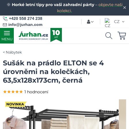
🌞
Horké letní tipy pro vaši zahradní párty
–
objevte naši
✕
kolekci.
+420 558 274 238
CZ
info@jurhan.com
MENU
Nábytek
Sušák na prádlo ELTON se 4
úrovněmi na kolečkách,
63,5x128x173cm, černá
★★★★★
★★★★★
★★★★★
1 hodnocení
NOVINKA