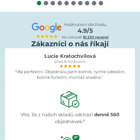
Hodnocení obchodu
4.9/5
★★★★★
Na základě
10.233 recenzí
Zákazníci o nás říkají
Lucie Kratochvílová
před 8 hodinami
★★★★★
★★★★★
★★★★★
"Vše perfektní. Objednala jsem botník, rychlé odeslání,
botník funkční, montáž snadná."
Víte, že z našich skladů odchází
denně 560
objednávek?