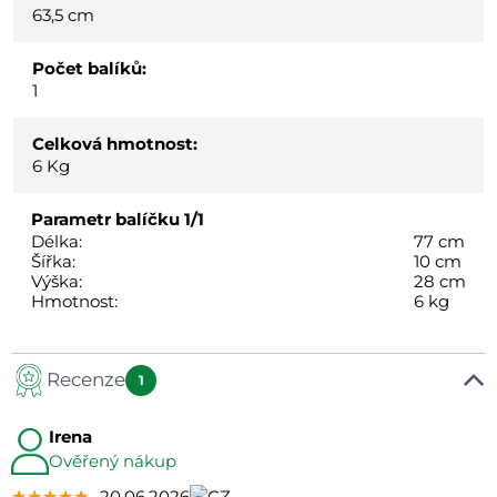
63,5 cm
Počet balíků:
1
Celková hmotnost:
6
Kg
Parametr balíčku
1/1
Délka:
77 cm
Šířka:
10 cm
Výška:
28 cm
Hmotnost:
6 kg
Recenze
1
Irena
Ověřený nákup
★★★★★
★★★★★
★★★★★
20.06.2026