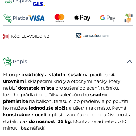
Doprava
dopravy
Platba
Kód: LLR701B01V3
Popis
Elton je
praktický
a
stabilní sušák
na prádlo se
4
úrovněmi
, sklápěcími křídly a otočnými háčky, který
nabízí
dostatek místa
pro sušení oblečení, ručníků,
ložního prádla i bot. Díky kolečkům ho
snadno
přemístíte
na balkon, terasu či do prádelny a po použití
ho můžete
jednoduše složit
a ušetřit tak místo. Pevná
konstrukce z oceli
a plastu zaručuje dlouhou životnost a
stabilitu až
do nosnosti 35 kg
. Montáž zvládnete do 10
minut i bez nářadí.