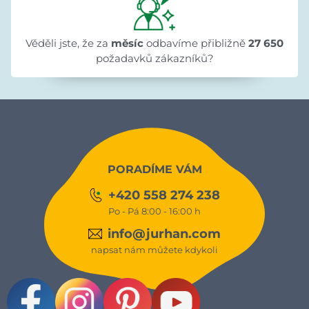
Věděli jste, že za
měsíc
odbavíme přibližně
27 650
požadavků zákazníků?
PORADÍME VÁM
+420 558 274 238
Po - Pá 8:00 - 16:00 h
info@jurhan.com
napsat nám můžete kdykoli