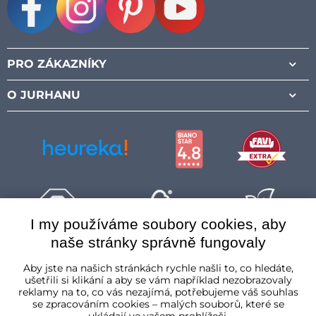
Facebook
Instagram
Pinterest
Youtube
PRO ZÁKAZNÍKY
O JURHANU
I my používáme soubory cookies, aby
naše stránky správně fungovaly
Česká republika
Aby jste na našich stránkách rychle našli to, co hledáte,
ušetřili si klikání a aby se vám například nezobrazovaly
reklamy na to, co vás nezajímá, potřebujeme váš souhlas
se zpracováním cookies – malých souborů, které se