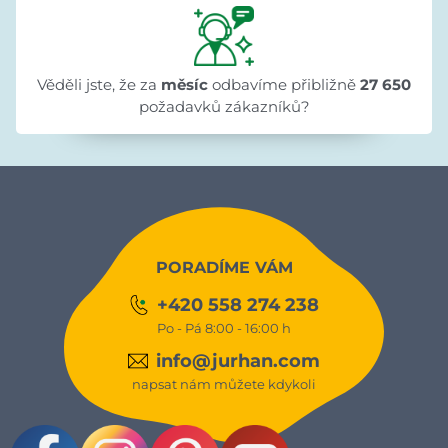
Věděli jste, že za
měsíc
odbavíme přibližně
27 650
požadavků zákazníků?
PORADÍME VÁM
+420 558 274 238
Po - Pá 8:00 - 16:00 h
info@jurhan.com
napsat nám můžete kdykoli