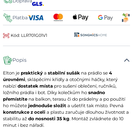
Doprava
dopravy
Platba
Kód: LLR701G01V1
Popis
Elton je
praktický
a
stabilní sušák
na prádlo se
4
úrovněmi
, sklápěcími křídly a otočnými háčky, který
nabízí
dostatek místa
pro sušení oblečení, ručníků,
ložního prádla i bot. Díky kolečkům ho
snadno
přemístíte
na balkon, terasu či do prádelny a po použití
ho můžete
jednoduše složit
a ušetřit tak místo. Pevná
konstrukce z oceli
a plastu zaručuje dlouhou životnost a
stabilitu až
do nosnosti 35 kg
. Montáž zvládnete do 10
minut i bez nářadí.