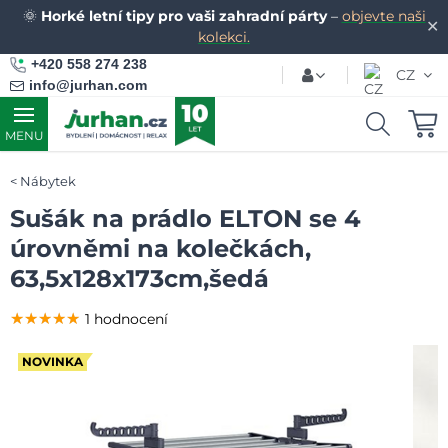
🌞
Horké letní tipy pro vaši zahradní párty
–
objevte naši
✕
kolekci.
+420 558 274 238
CZ
info@jurhan.com
MENU
Nábytek
Sušák na prádlo ELTON se 4
úrovněmi na kolečkách,
63,5x128x173cm,šedá
★★★★★
★★★★★
★★★★★
1 hodnocení
NOVINKA