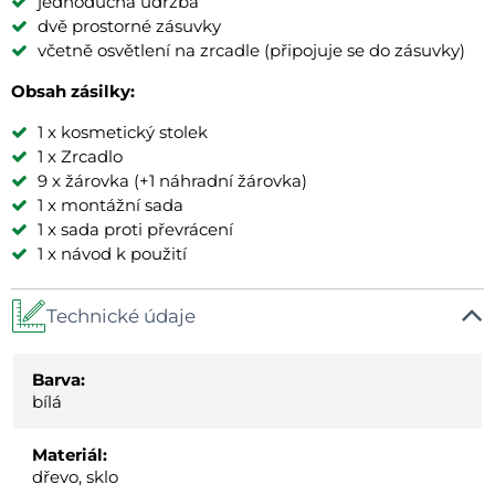
jednoduchá údržba
dvě prostorné zásuvky
včetně osvětlení na zrcadle (připojuje se do zásuvky)
Obsah zásilky:
1 x kosmetický stolek
1 x Zrcadlo
9 x žárovka (+1 náhradní žárovka)
1 x montážní sada
1 x sada proti převrácení
1 x návod k použití
Technické údaje
Barva:
bílá
Materiál:
dřevo, sklo