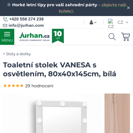
🌞
Horké letní tipy pro vaši zahradní párty
–
objevte naši
✕
kolekci.
+420 558 274 238
CZ
info@jurhan.com
MENU
Stoly a stolky
Toaletní stolek VANESA s
osvětlením, 80x40x145cm, bílá
★★★★★
★★★★★
★★★★★
29 hodnocení