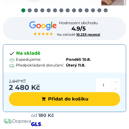
Hodnocení obchodu
4.9/5
★★★★★
Na základě
10.233 recenzí
Na skladě
Expedujeme:
Pondělí 10.8.
Předpokládané doručení:
Úterý
11.8.
2 847 Kč
2 480 Kč
Přidat do košíku
Možnosti
od
180 Kč
Doprava
dopravy