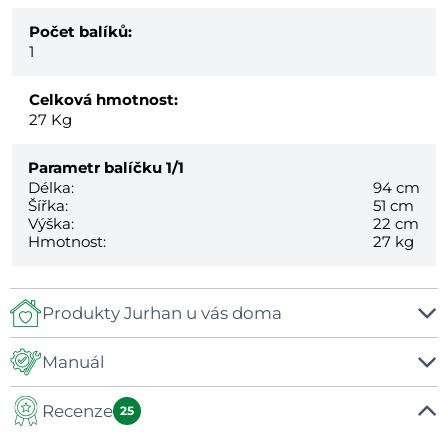
Počet balíků:
1
Celková hmotnost:
27
Kg
Parametr balíčku
1/1
Délka:
94 cm
Šířka:
51 cm
Výška:
22 cm
Hmotnost:
27 kg
Produkty Jurhan u vás doma
Manuál
Recenze
Manuál
25