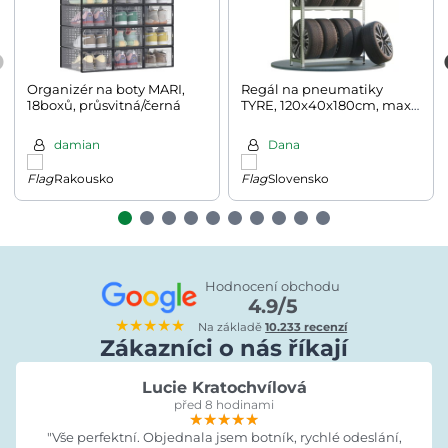
Organizér na boty MARI,
Regál na pneumatiky
18boxů, průsvitná/černá
TYRE, 120x40x180cm, max.
795kg, stříbrná/světle
hnědá
damian
Dana
Rakousko
Slovensko
Hodnocení obchodu
4.9/5
★★★★★
Na základě
10.233 recenzí
Zákazníci o nás říkají
Lucie Kratochvílová
před 8 hodinami
★★★★★
★★★★★
★★★★★
"Vše perfektní. Objednala jsem botník, rychlé odeslání,