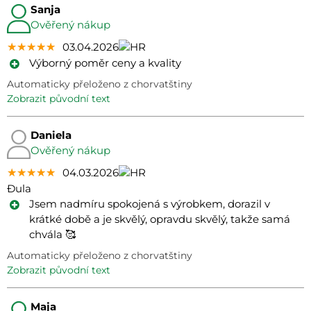
Sanja
Ověřený nákup
★★★★★
★★★★★
★★★★★
03.04.2026
Výborný poměr ceny a kvality
Automaticky přeloženo z chorvatštiny
zobrazit původní text
Daniela
Ověřený nákup
★★★★★
★★★★★
★★★★★
04.03.2026
Đula
Jsem nadmíru spokojená s výrobkem, dorazil v
krátké době a je skvělý, opravdu skvělý, takže samá
chvála 🥰
Automaticky přeloženo z chorvatštiny
zobrazit původní text
Maja