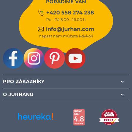
PORADÍME VÁM
+420 558 274 238
Po - Pá 8:00 - 16:00 h
info@jurhan.com
napsat nám můžete kdykoli
Facebook
Instagram
Pinterest
Youtube
PRO ZÁKAZNÍKY
O JURHANU