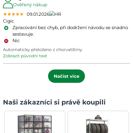
Ověřený nákup
★★★★★
★★★★★
★★★★★
09.01.2026
Cigic
Zpracování bez chyb, při dodržení návodu se snadno
sestavuje.
Nic
Automaticky přeloženo z chorvatštiny
zobrazit původní text
Načíst více
Naši zákazníci si právě koupili