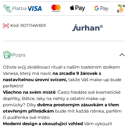
Platba
Kód: RDT114WB01
Popis
Oživte svůj zkrášlovací rituál s naším toaletním stolkem
Vanesa, který má navíc
na zrcadle 9 žárovek s
nastavitelnou úrovní svícení,
takže Váš make-up bude
perfektní!
Všechno na svém místě
: Často hledáte své kosmetické
doplňky, štětce, laky na nehty a ostatní make-up
pomůcky? Díky
dvěma prostorným zásuvkám a třem
otevřeným přihrádkám
bude mít každá rtěnka, parfém
či pudřenka své místo.
Moderní design a okouzlující vzhled
Vám vykouzlí