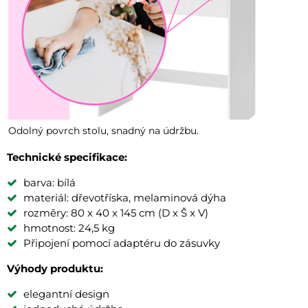
Odolný povrch stolu, snadný na údržbu.
Technické specifikace:
barva: bílá
materiál: dřevotříska, melaminová dýha
rozměry: 80 x 40 x 145 cm (D x Š x V)
hmotnost: 24,5 kg
Připojení pomocí adaptéru do zásuvky
Výhody produktu:
elegantní design