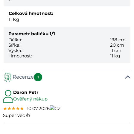
Celková hmotnost:
11
Kg
Parametr balíčku
1/1
Délka:
198 cm
Šířka:
20 cm
Výška:
11 cm
Hmotnost:
11 kg
Recenze
1
Daron Petr
Ověřený nákup
★★★★★
★★★★★
★★★★★
10.07.2026
Super věc 👍