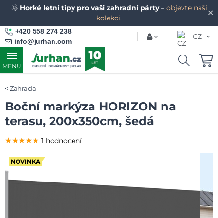
🌞
Horké letní tipy pro vaši zahradní párty
–
objevte naši
✕
kolekci.
+420 558 274 238
CZ
info@jurhan.com
MENU
Zahrada
Boční markýza HORIZON na
terasu, 200x350cm, šedá
★★★★★
★★★★★
★★★★★
1 hodnocení
NOVINKA