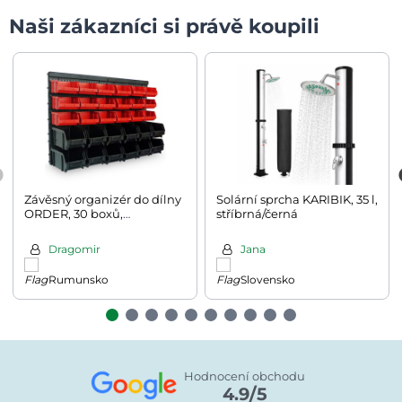
Naši zákazníci si právě koupili
Závěsný organizér do dílny
Solární sprcha KARIBIK, 35 l,
ORDER, 30 boxů,
stříbrná/černá
64x2x38cm, červená/černá
Dragomir
Jana
Rumunsko
Slovensko
Hodnocení obchodu
4.9/5