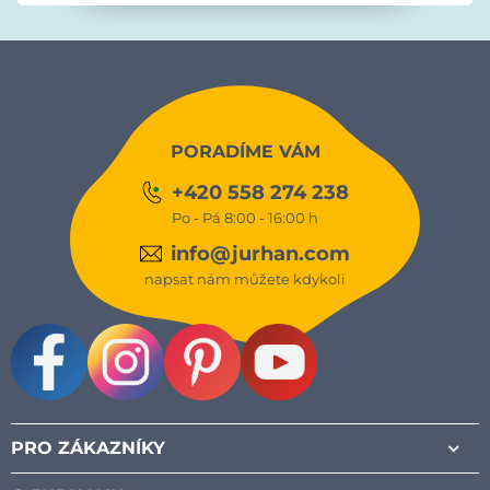
PORADÍME VÁM
+420 558 274 238
Po - Pá 8:00 - 16:00 h
info@jurhan.com
napsat nám můžete kdykoli
Facebook
Instagram
Pinterest
Youtube
PRO ZÁKAZNÍKY