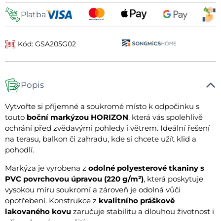
Platba
Kód: GSA205G02
Popis
Vytvořte si příjemné a soukromé místo k odpočinku s
touto
boční markýzou HORIZON
, která vás spolehlivě
ochrání před zvědavými pohledy i větrem. Ideální řešení
na terasu, balkon či zahradu, kde si chcete užít klid a
pohodlí.
Markýza je vyrobena z
odolné polyesterové tkaniny s
PVC povrchovou úpravou (220 g/m²)
, která poskytuje
vysokou míru soukromí a zároveň je odolná vůči
opotřebení. Konstrukce z
kvalitního práškově
lakovaného kovu
zaručuje stabilitu a dlouhou životnost i