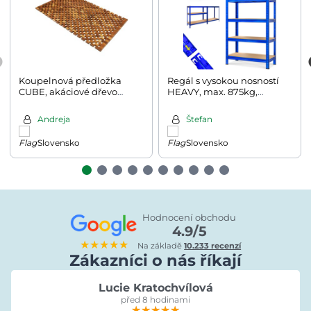
Koupelnová předložka
Regál s vysokou nosností
CUBE, akáciové dřevo
HEAVY, max. 875kg,
80x50x1cm, hnědá
90x40x180cm, modrá
Andreja
Štefan
Slovensko
Slovensko
Hodnocení obchodu
4.9/5
★★★★★
Na základě
10.233 recenzí
Zákazníci o nás říkají
Lucie Kratochvílová
před 8 hodinami
★★★★★
★★★★★
★★★★★