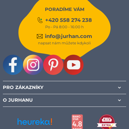
PORADÍME VÁM
+420 558 274 238
Po - Pá 8:00 - 16:00 h
info@jurhan.com
napsat nám můžete kdykoli
Facebook
Instagram
Pinterest
Youtube
PRO ZÁKAZNÍKY
O JURHANU