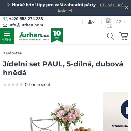
🌞
Horké letní tipy pro vaši zahradní párty
–
objevte naši
✕
kolekci.
+420 558 274 238
CZ
info@jurhan.com
MENU
Nábytek
Jídelní set PAUL, 5-dílná, dubová
hnědá
★★★★★
★★★★★
★★★★★
0 hodnocení