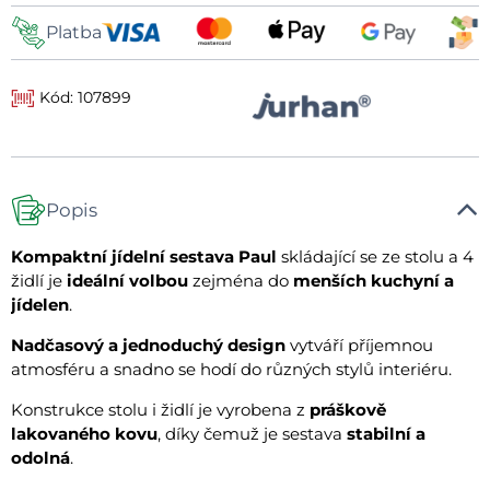
Platba
Kód: 107899
Popis
Kompaktní jídelní sestava Paul
skládající se ze stolu a 4
židlí je
ideální volbou
zejména do
menších kuchyní a
jídelen
.
Nadčasový a jednoduchý design
vytváří příjemnou
atmosféru a snadno se hodí do různých stylů interiéru.
Konstrukce stolu i židlí je vyrobena z
práškově
lakovaného kovu
, díky čemuž je sestava
stabilní a
odolná
.