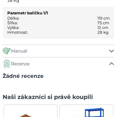
28
Kg
Parametr balíčku
1/1
Délka:
119 cm
Šířka:
75 cm
Výška:
12 cm
Hmotnost:
28 kg
Manuál
Recenze
Manual
Žádné recenze
Naši zákazníci si právě koupili