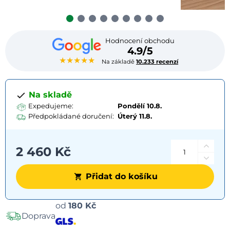
Hodnocení obchodu
4.9/5
★★★★★
Na základě
10.233 recenzí
Na skladě
Expedujeme:
Pondělí 10.8.
Předpokládané doručení:
Úterý
11.8.
2 460 Kč
Přidat do košíku
Možnosti
od
180 Kč
Doprava
dopravy