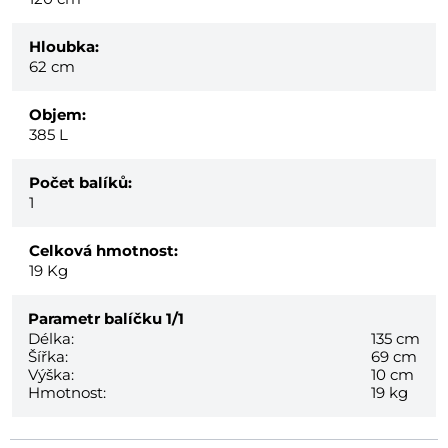
Hloubka:
62 cm
Objem:
385 L
Počet balíků:
1
Celková hmotnost:
19
Kg
Parametr balíčku
1/1
Délka:
135 cm
Šířka:
69 cm
Výška:
10 cm
Hmotnost:
19 kg