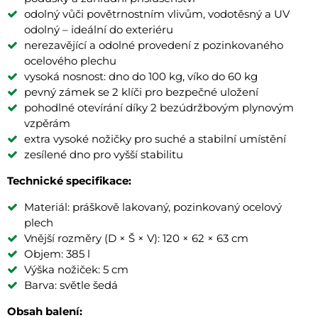
odolný vůči povětrnostním vlivům, vodotěsný a UV
odolný – ideální do exteriéru
nerezavějící a odolné provedení z pozinkovaného
ocelového plechu
vysoká nosnost: dno do 100 kg, víko do 60 kg
pevný zámek se 2 klíči pro bezpečné uložení
pohodlné otevírání díky 2 bezúdržbovým plynovým
vzpěrám
extra vysoké nožičky pro suché a stabilní umístění
zesílené dno pro vyšší stabilitu
Technické specifikace:
Materiál: práškově lakovaný, pozinkovaný ocelový
plech
Vnější rozměry (D × Š × V): 120 × 62 × 63 cm
Objem: 385 l
Výška nožiček: 5 cm
Barva: světle šedá
Obsah balení: