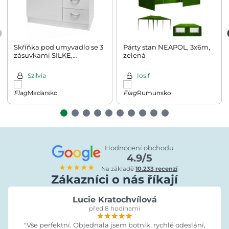
Skříňka pod umyvadlo se 3
Párty stan NEAPOL, 3x6m,
zásuvkami SILKE,
zelená
63x30x54cm, bílá
Szilvia
Iosif
Maďarsko
Rumunsko
Hodnocení obchodu
4.9/5
★★★★★
Na základě
10.233 recenzí
Zákazníci o nás říkají
Lucie Kratochvílová
před 8 hodinami
★★★★★
★★★★★
★★★★★
"Vše perfektní. Objednala jsem botník, rychlé odeslání,