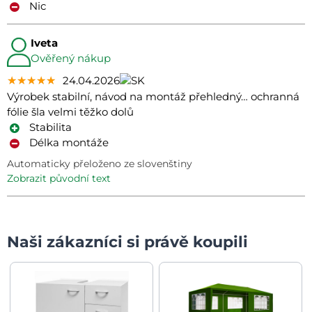
Nic
Iveta
Ověřený nákup
★★★★★
★★★★★
★★★★★
24.04.2026
Výrobek stabilní, návod na montáž přehledný… ochranná
fólie šla velmi těžko dolů
Stabilita
Délka montáže
Automaticky přeloženo ze slovenštiny
zobrazit původní text
Naši zákazníci si právě koupili