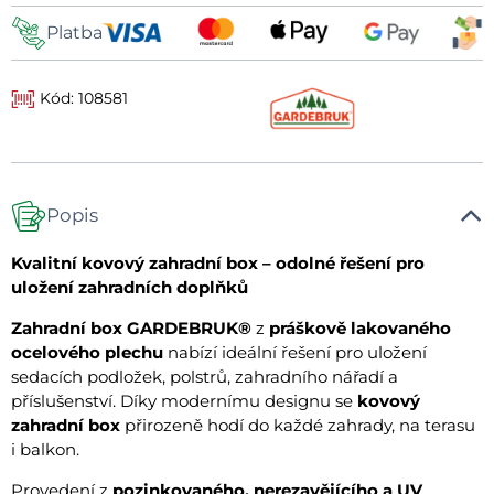
Platba
Kód: 108581
Popis
Kvalitní kovový zahradní box – odolné řešení pro
uložení zahradních doplňků
Zahradní box GARDEBRUK®
z
práškově lakovaného
ocelového plechu
nabízí ideální řešení pro uložení
sedacích podložek, polstrů, zahradního nářadí a
příslušenství. Díky modernímu designu se
kovový
zahradní box
přirozeně hodí do každé zahrady, na terasu
i balkon.
Provedení z
pozinkovaného, nerezavějícího a UV