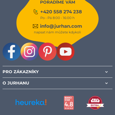
PORADÍME VÁM
+420 558 274 238
Po - Pá 8:00 - 16:00 h
info@jurhan.com
napsat nám můžete kdykoli
Facebook
Instagram
Pinterest
Youtube
PRO ZÁKAZNÍKY
O JURHANU