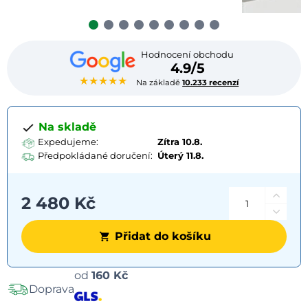
Hodnocení obchodu
4.9/5
★★★★★
Na základě
10.233 recenzí
Na skladě
Expedujeme:
Zítra 10.8.
Předpokládané doručení:
Úterý
11.8.
2 480 Kč
Přidat do košíku
Možnosti
od
160 Kč
Doprava
dopravy