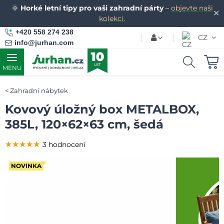
🌞
Horké letní tipy pro vaši zahradní párty
–
objevte naši
✕
kolekci.
+420 558 274 238
CZ
info@jurhan.com
MENU
Zahradní nábytek
Kovový úložný box METALBOX,
385L, 120×62×63 cm, šedá
★★★★★
★★★★★
★★★★★
3 hodnocení
NOVINKA