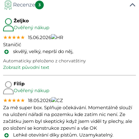
Recenze
3
Željko
Ověřený nákup
★★★★★
★★★★★
★★★★★
15.06.2026
Staničić
skvělý, velký, neprší do něj,
Automaticky přeloženo z chorvatštiny
zobrazit původní text
Filip
Ověřený nákup
★★★★★
★★★★★
★★★★★
18.05.2026
Za mě super box. Splňuje očekávání. Momentálně slouží
na uložení nářadí na pozemku kde zatím nic není. Ze
začátku jsem byl skeptický když jsem viděl ty plechy, ale
po složení se konstrukce zpevní a vše OK
Lehké otevírání díky pístům. Uzamykatelný.