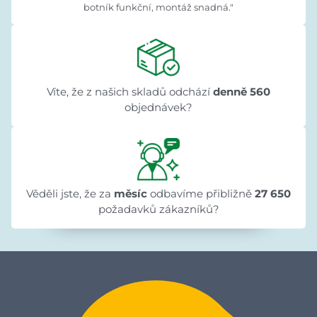
botník funkční, montáž snadná."
Víte, že z našich skladů odchází
denně 560
objednávek?
Věděli jste, že za
měsíc
odbavíme přibližně
27 650
požadavků zákazníků?