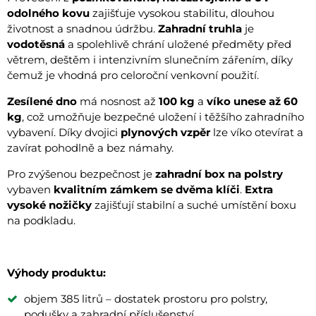
odolného kovu
zajišťuje vysokou stabilitu, dlouhou
životnost a snadnou údržbu.
Zahradní truhla
je
vodotěsná
a spolehlivě chrání uložené předměty před
větrem, deštěm i intenzivním slunečním zářením, díky
čemuž je vhodná pro celoroční venkovní použití.
Zesílené dno
má nosnost až
100 kg
a
víko unese až 60
kg
, což umožňuje bezpečné uložení i těžšího zahradního
vybavení. Díky dvojici
plynových vzpěr
lze víko otevírat a
zavírat pohodlně a bez námahy.
Pro zvýšenou bezpečnost je
zahradní box na polstry
vybaven
kvalitním zámkem se dvěma klíči
.
Extra
vysoké nožičky
zajišťují stabilní a suché umístění boxu
na podkladu.
Výhody produktu:
objem 385 litrů – dostatek prostoru pro polstry,
podušky a zahradní příslušenství