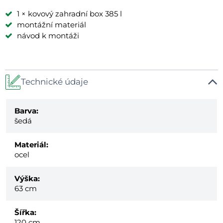
1 × kovový zahradní box 385 l
montážní materiál
návod k montáži
Technické údaje
Barva:
šedá
Materiál:
ocel
Výška:
63 cm
Šířka:
120 cm