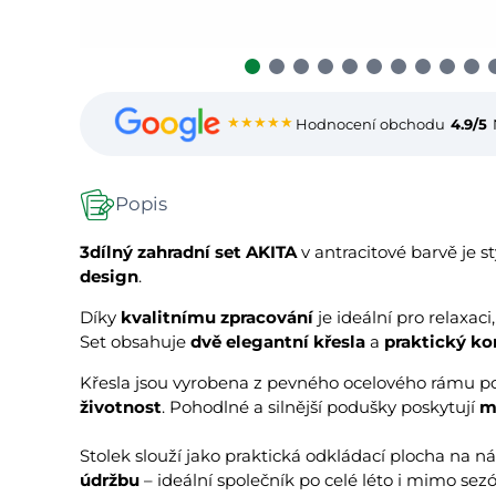
★★★★★
Hodnocení obchodu
4.9/5
Popis
3dílný zahradní set AKITA
v antracitové barvě je 
design
.
Díky
kvalitnímu zpracování
je ideální pro relaxaci
Set obsahuje
dvě elegantní křesla
a
praktický ko
Křesla jsou vyrobena z pevného ocelového rámu po
životnost
. Pohodlné a silnější podušky poskytují
m
Stolek slouží jako praktická odkládací plocha na n
údržbu
– ideální společník po celé léto i mimo sez