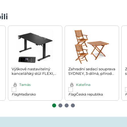
ili
Výškově nastavitelný
Zahradní sedací souprava
Z
kancelářský stůl FLEXI,
SYDNEY, 3-dílná, přírodní
s
160x70x72-117cm, černá
dřevo
Tamás
Kateřina
Maďarsko
Česká republika