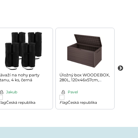
ávaží na nohy party
Úložný box WOODEBOX,
Rudl skl
tanu, 4 ks, černá
280L, 120x46x57cm,
200kg, 
tmavě hnědá
Jakub
Pavel
Ivan
Česká republika
Česká republika
Česk