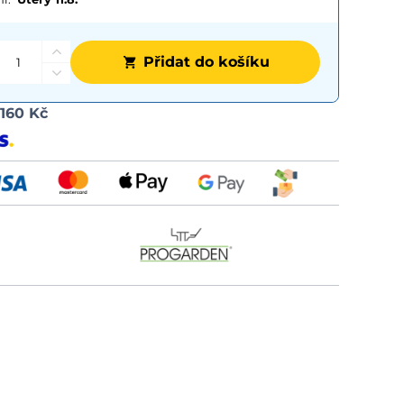
Přidat do košíku
Možnost
d
160 Kč
dopravy