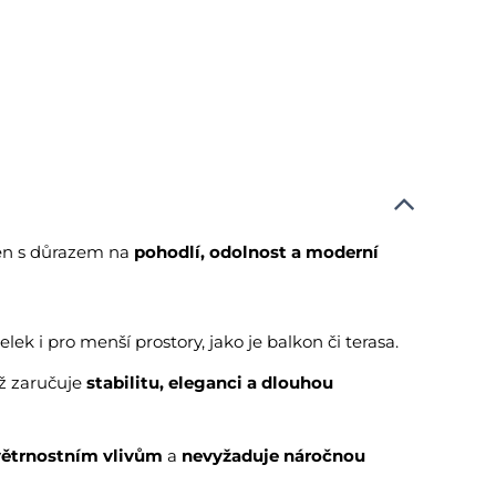
žen s důrazem na
pohodlí, odolnost a moderní
lek i pro menší prostory, jako je balkon či terasa.
ož zaručuje
stabilitu, eleganci a dlouhou
větrnostním vlivům
a
nevyžaduje náročnou