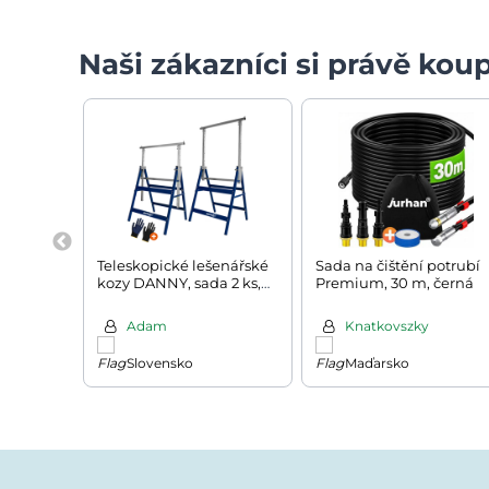
Naši zákazníci si právě koup
Teleskopické lešenářské
Sada na čištění potrubí
kozy DANNY, sada 2 ks,
Premium, 30 m, černá
max. 200kg, 69x57x81-
130cm, stříbrná/modrá
Adam
Knatkovszky
Slovensko
Maďarsko