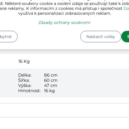
i. Některé soubory cookie a osobní údaje se používají také k zo
ané reklamy. K informacím z cookies má přístup i společnost
Go
využívá k personalizaci zobrazovaných reklam.
antracitová
Zásady ochrany soukromí
ocel, plast
zbytné
Nastavit volby
1
16
Kg
Délka:
86 cm
Šířka:
60 cm
Výška:
47 cm
Hmotnost:
16 kg