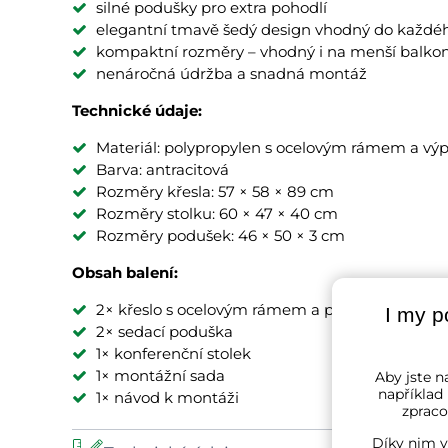
silné podušky pro extra pohodlí
elegantní tmavě šedý design vhodný do každéh
kompaktní rozměry – vhodný i na menší balkon
nenáročná údržba a snadná montáž
Technické údaje:
Materiál: polypropylen s ocelovým rámem a výp
Barva: antracitová
Rozměry křesla: 57 × 58 × 89 cm
Rozměry stolku: 60 × 47 × 40 cm
Rozměry podušek: 46 × 50 × 3 cm
Obsah balení:
2× křeslo s ocelovým rámem a plastovým výpl
I my p
2× sedací poduška
1× konferenční stolek
1× montážní sada
Aby jste na
například
1× návod k montáži
zpraco
Díky nim v