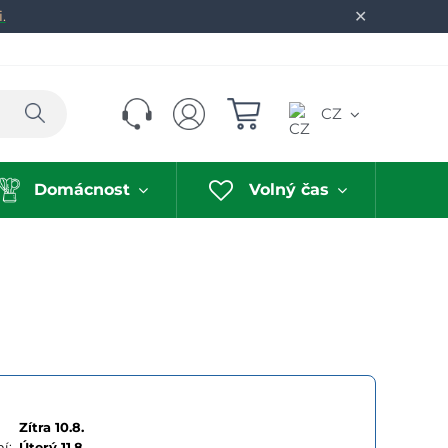
✕
.
Hledat
CZ
Domácnost
Volný čas
Zítra 10.8.
í:
Úterý
11.8.