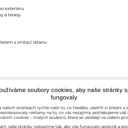
o exteriéru
y a terasy
letem s imitací ratanu
etem
oužíváme soubory cookies, aby naše stránky 
fungovaly
 našich stránkách rychle našli to, co hledáte, ušetřili si klikání 
 nezobrazovaly reklamy na to, co vás nezajímá, potřebujeme váš 
váním cookies – malých souborů, které se ukládají ve vašem proh
ám naše stránky zobrazíme tak, aby vše fungovalo správně a pod