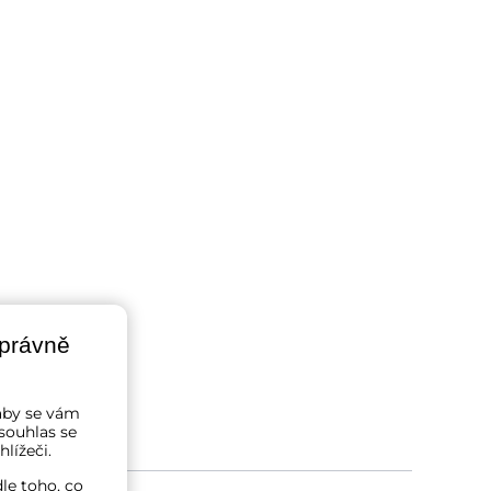
správně
a aby se vám
souhlas se
lížeči.
le toho, co