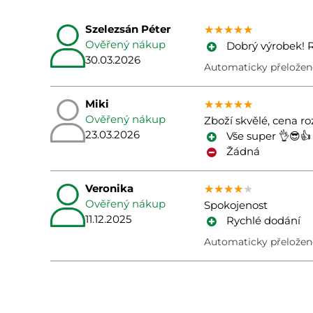
Szelezsán Péter
★★★★★
★★★★★
★★★★★
Ověřený nákup
Dobrý výrobek! R
30.03.2026
Automaticky přeložen
Miki
★★★★★
★★★★★
★★★★★
Ověřený nákup
Zboží skvělé, cena r
23.03.2026
Vše super 👌😎👍
Žádná
Veronika
★★★★★
★★★★★
★★★★★
Ověřený nákup
Spokojenost
11.12.2025
Rychlé dodání
Automaticky přeloženo