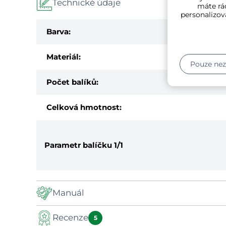
Technické údaje
máte rád
personalizov
Barva:
Materiál:
Pouze ne
Počet balíků:
Celková hmotnost:
Parametr balíčku
1/1
Manuál
Recenze
Manual
5