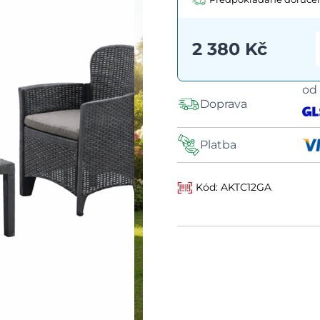
2 380 Kč
o
Doprava
Platba
Kód: AKTC12GA