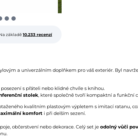
Na základě
10.233 recenzí
stylovým a univerzálním doplňkem pro váš exteriér. Byl navr
, posezení s přáteli nebo klidné chvíle s knihou.
nferenční stolek
, které společně tvoří kompaktní a funkční ce
taženého kvalitním plastovým výpletem s imitací ratanu, c
aximální komfort
i při delším sezení.
ápoje, občerstvení nebo dekorace. Celý set je
odolný vůči po
ónu.