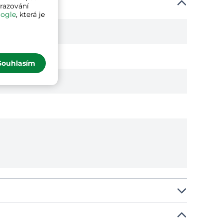
brazování
ogle
, která je
Souhlasím