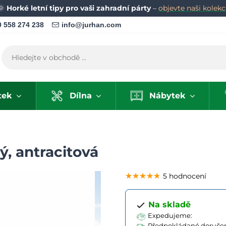
🌞
Horké letní tipy pro vaši zahradní párty
–
objevte naši kolekci
 558 274 238
info@jurhan.com
tek
Dílna
Nábytek
ý, antracitová
★★★★★
★★★★★
★★★★★
5 hodnocení
Na skladě
Expedujeme:
Předpokládané doručen