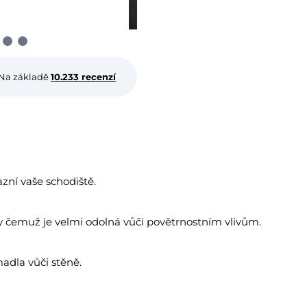
Na základě
10.233 recenzí
zní vaše schodiště.
ky čemuž je velmi odolná vůči povětrnostním vlivům.
adla vůči stěně.