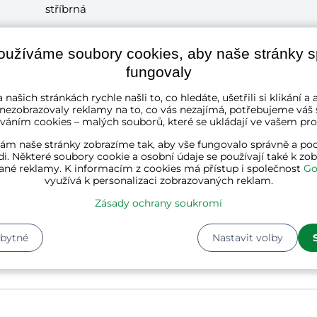
stříbrná
ocel, nerezová ocel
oužíváme soubory cookies, aby naše stránky 
fungovaly
100 cm
 našich stránkách rychle našli to, co hledáte, ušetřili si klikání 
 nezobrazovaly reklamy na to, co vás nezajímá, potřebujeme váš 
4,2 cm
váním cookies – malých souborů, které se ukládají ve vašem proh
ám naše stránky zobrazíme tak, aby vše fungovalo správně a pod
1
i. Některé soubory cookie a osobní údaje se používají také k zo
ané reklamy. K informacím z cookies má přístup i společnost
Go
využívá k personalizaci zobrazovaných reklam.
2
Kg
Zásady ochrany soukromí
Délka:
115 cm
Šířka:
8 cm
zbytné
Nastavit volby
Výška:
6 cm
Hmotnost:
2 kg