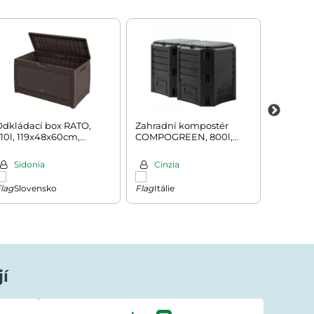
Odkládací box RATO,
Zahradní kompostér
Houpací
10l, 119x48x60cm,
COMPOGREEN, 800l,
zvukový
hnědá
černá
Sidonia
Cinzia
Bilj
Slovensko
Itálie
Chor
jí