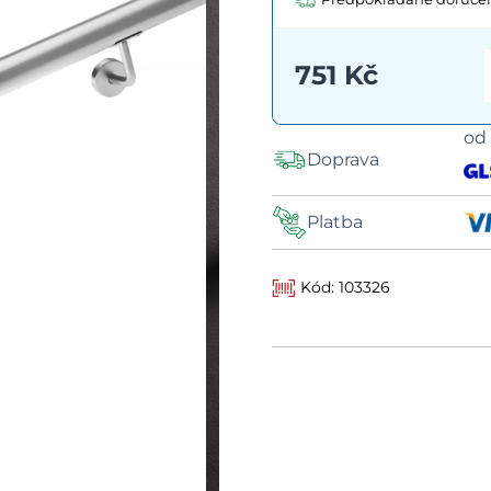
751 Kč
o
Doprava
Platba
Kód: 103326