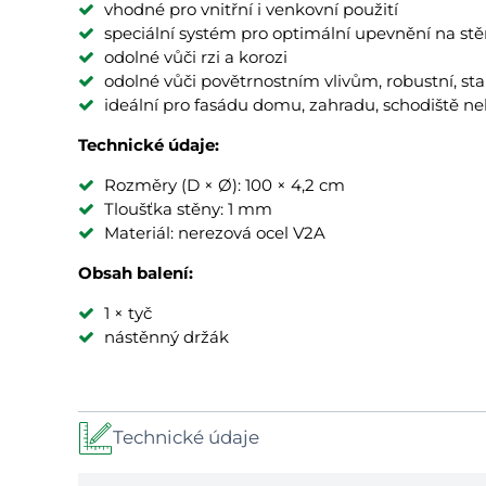
vhodné pro vnitřní i venkovní použití
speciální systém pro optimální upevnění na st
odolné vůči rzi a korozi
odolné vůči povětrnostním vlivům, robustní, stab
ideální pro fasádu domu, zahradu, schodiště 
Technické údaje:
Rozměry (D × Ø): 100 × 4,2 cm
Tloušťka stěny: 1 mm
Materiál: nerezová ocel V2A
Obsah balení:
1 × tyč
nástěnný držák
Technické údaje