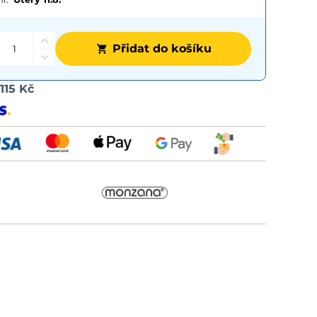
Přidat do košíku
Možnost
d
115 Kč
dopravy