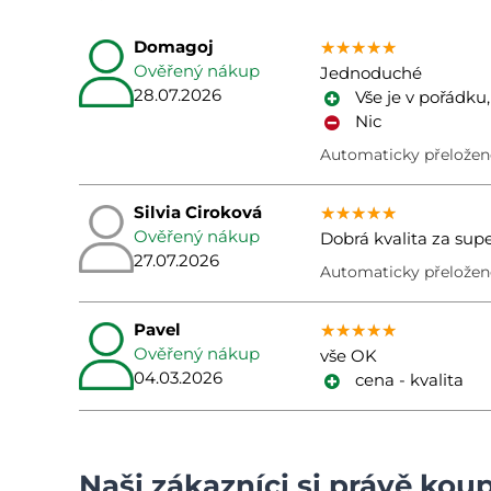
Domagoj
★★★★★
★★★★★
★★★★★
Ověřený nákup
Jednoduché
28.07.2026
Vše je v pořádku,
Nic
Automaticky přeloženo
Silvia Ciroková
★★★★★
★★★★★
★★★★★
Ověřený nákup
Dobrá kvalita za sup
27.07.2026
Automaticky přeloženo
Pavel
★★★★★
★★★★★
★★★★★
Ověřený nákup
vše OK
04.03.2026
cena - kvalita
Naši zákazníci si právě koup