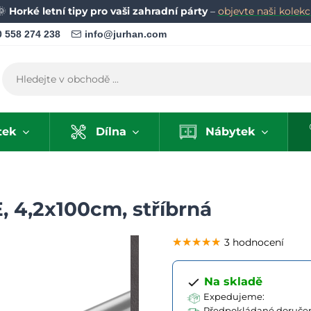
🌞
Horké letní tipy pro vaši zahradní párty
–
objevte naši kolekci
 558 274 238
info@jurhan.com
tek
Dílna
Nábytek
4,2x100cm, stříbrná
★★★★★
★★★★★
★★★★★
3 hodnocení
Na skladě
Expedujeme:
Předpokládané doručen