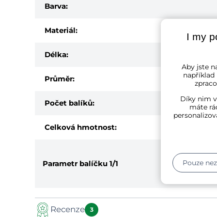
Barva:
Materiál:
I my p
Délka:
Aby jste na
například
Průměr:
zpraco
Díky nim v
Počet balíků:
máte rád
personalizov
Celková hmotnost:
Pouze ne
Parametr balíčku
1/1
Recenze
3