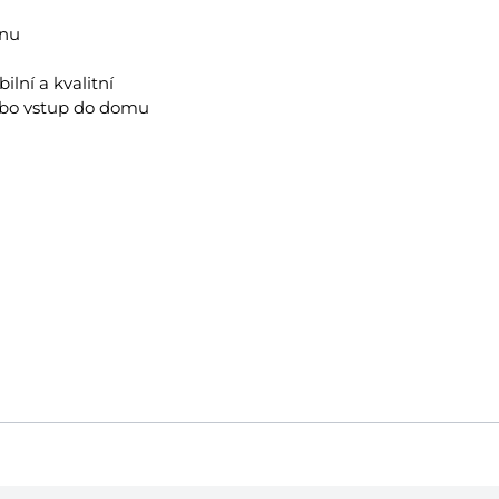
ěnu
ilní a kvalitní
nebo vstup do domu