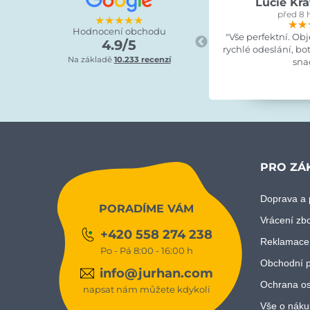
Lucie Kra
před 8 
★★★★★
★★
★★
★★
Hodnocení obchodu
"Vše perfektní. Ob
4.9/5
rychlé odeslání, bo
Na základě
10.233 recenzí
sna
PRO ZÁ
Doprava a 
PORADÍME VÁM
Vrácení zb
+420 558 274 238
Reklamace
Po - Pá 8:00 - 16:00 h
Obchodní 
info@jurhan.com
Ochrana os
napsat nám můžete kdykoli
Vše o náku