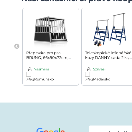
Přepravka pro psa
Teleskopické lešenářské
BRUNO, 66x90x72cm,
kozy DANNY, sada 2 ks,
stříbrná/černá
max. 200kg, 69x57x81-
130cm, stříbrná/modrá
Yasmina
Szilvási
Rumunsko
Maďarsko