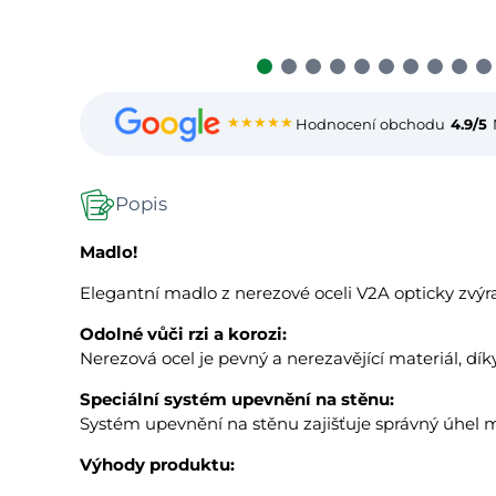
★★★★★
Hodnocení obchodu
4.9/5
Popis
Madlo!
Elegantní madlo z nerezové oceli V2A opticky zvýra
Odolné vůči rzi a korozi:
Nerezová ocel je pevný a nerezavějící materiál, dí
Speciální systém upevnění na stěnu:
Systém upevnění na stěnu zajišťuje správný úhel m
Výhody produktu: