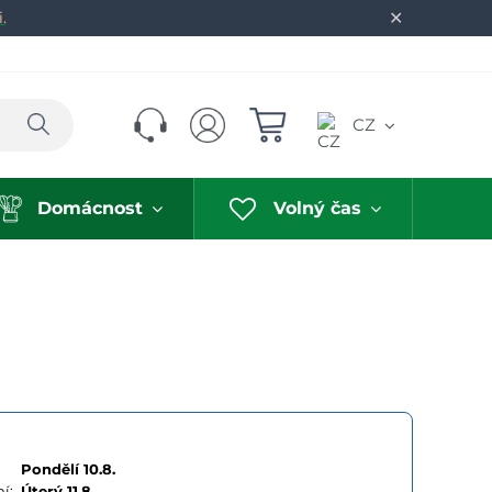
✕
.
Hledat
CZ
Domácnost
Volný čas
Pondělí 10.8.
í:
Úterý
11.8.