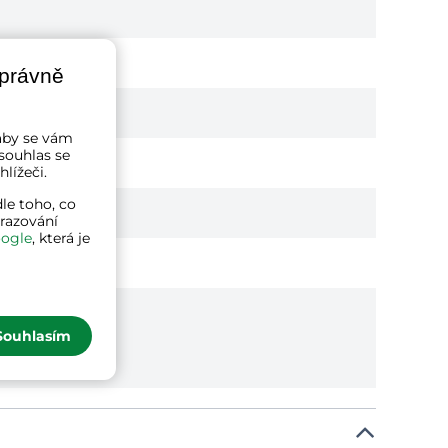
správně
a aby se vám
souhlas se
lížeči.
le toho, co
brazování
ogle
, která je
Souhlasím