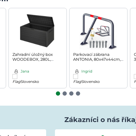
Zahradní úložný box
Parkovací zábrana
WOODEBOX, 280L,
ANTONIA, 80x47x44cm,
3
120x46x57cm, antracitová
šedá
Jana
Ingrid
Slovensko
Slovensko
Zákazníci o nás říka