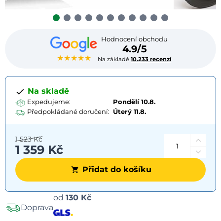
Hodnocení obchodu
4.9/5
★★★★★
Na základě
10.233 recenzí
Na skladě
Expedujeme:
Pondělí 10.8.
Předpokládané doručení:
Úterý
11.8.
1 523 Kč
1 359 Kč
Přidat do košíku
Možnosti
od
130 Kč
Doprava
dopravy