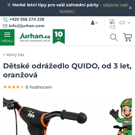
🌞
Horké letní tipy pro vaši zahradní párty
–
objevte naši
✕
kolekci.
+420 558 274 238
CZ
info@jurhan.com
MENU
Volný čas
Dětské odrážedlo QUIDO, od 3 let,
oranžová
★★★★★
★★★★★
★★★★★
6 hodnocení