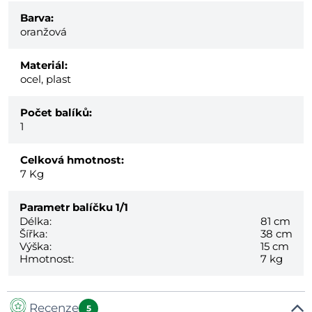
Barva:
oranžová
Materiál:
ocel, plast
Počet balíků:
1
Celková hmotnost:
7
Kg
Parametr balíčku
1/1
Délka:
81 cm
Šířka:
38 cm
Výška:
15 cm
Hmotnost:
7 kg
Recenze
5