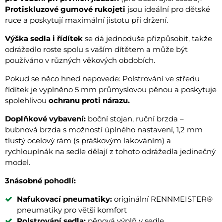
Protiskluzové gumové rukojeti
jsou ideální pro dětské
ruce a poskytují maximální jistotu při držení.
Výška sedla i řídítek
se dá jednoduše přizpůsobit, takže
odrážedlo roste spolu s vaším dítětem a může být
používáno v různých věkových obdobích.
Pokud se něco hned nepovede: Polstrování ve středu
řídítek je vyplněno 5 mm průmyslovou pěnou a poskytuje
spolehlivou
ochranu proti nárazu.
Doplňkové vybavení:
boční stojan, ruční brzda –
bubnová brzda s možností úplného nastavení, 1,2 mm
tlustý ocelový rám (s práškovým lakováním) a
rychloupínák na sedle dělají z tohoto odrážedla jedinečný
model.
3násobné pohodlí:
Nafukovací pneumatiky:
originální RENNMEISTER®
pneumatiky pro větší komfort
Polstrování sedla:
pěnová výplň v sedle