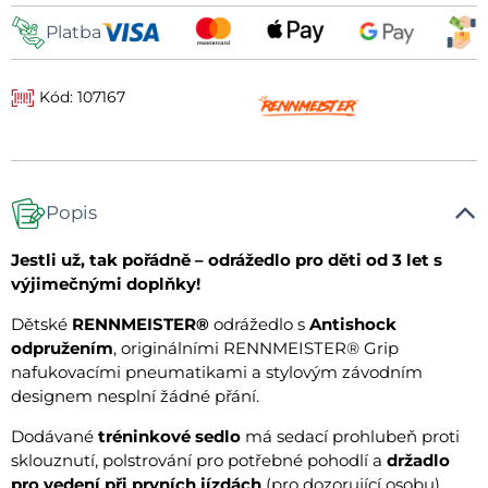
Platba
Kód: 107167
Popis
Jestli už, tak pořádně – odrážedlo pro děti od 3 let s
výjimečnými doplňky!
Dětské
RENNMEISTER®
odrážedlo s
Antishock
odpružením
, originálními RENNMEISTER® Grip
nafukovacími pneumatikami a stylovým závodním
designem nesplní žádné přání.
Dodávané
tréninkové sedlo
má sedací prohlubeň proti
sklouznutí, polstrování pro potřebné pohodlí a
držadlo
pro vedení při prvních jízdách
(pro dozorující osobu).