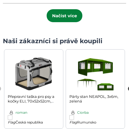
Načíst více
Naši zákazníci si právě koupili
Přepravní taška pro psy a
Párty stan NEAPOL, 3x6m,
kočky ELI, 70x52x52cm,
zelená
šedá
roman
Ciorba
Česká republika
Rumunsko