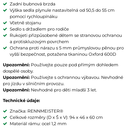
Zadní bubnová brzda
Výška sedla plynule nastavitelná od 50,5 do 55 cm
pomocí rychloupínáku
Včetně stojanu
Sedlo s držadlem pro rodiče
Rukojeti přizpůsobené dětem se stranovou ochranou
a protiskluzovým povrchem
Ochrana proti nárazu s 5 mm průmyslovou pěnou pro
vyšší bezpečnost, potažena tkaninou Oxford 600D
Upozornění:
Používejte pouze pod přímým dohledem
dospělé osoby.
Upozornění:
Používejte s ochrannou výbavou. Nevhodné
pro jízdu v silničním provozu.
Upozornění:
Nevhodné pro děti mladší 3 let.
Technické údaje:
Značka: RENNMEISTER®
Celkové rozměry (D x Š x V): 94 x 46 x 60 cm
Materiál rámu: ocel 1,2 mm