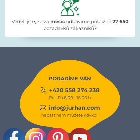
Věděli jste, že za
měsíc
odbavíme přibližně
27 650
požadavků zákazníků?
PORADÍME VÁM
+420 558 274 238
Po - Pá 8:00 - 16:00 h
info@jurhan.com
napsat nám můžete kdykoli