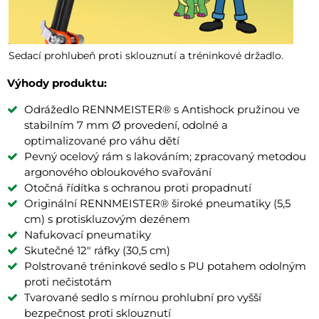
Sedací prohlubeň proti sklouznutí a tréninkové držadlo.
Výhody produktu:
Odrážedlo RENNMEISTER® s Antishock pružinou ve
stabilním 7 mm Ø provedení, odolné a
optimalizované pro váhu dětí
Pevný ocelový rám s lakováním; zpracovaný metodou
argonového obloukového svařování
Otočná řídítka s ochranou proti propadnutí
Originální RENNMEISTER® široké pneumatiky (5,5
cm) s protiskluzovým dezénem
Nafukovací pneumatiky
Skutečné 12" ráfky (30,5 cm)
Polstrované tréninkové sedlo s PU potahem odolným
proti nečistotám
Tvarované sedlo s mírnou prohlubní pro vyšší
bezpečnost proti sklouznutí