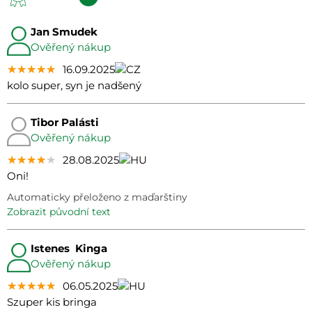
Jan Smudek
Ověřený nákup
★★★★★
★★★★★
★★★★★
16.09.2025
kolo super, syn je nadšený
Tibor Palásti
Ověřený nákup
★★★★★
★★★★★
★★★★★
28.08.2025
Oni!
Automaticky přeloženo z maďarštiny
zobrazit původní text
Istenes Kinga
Ověřený nákup
★★★★★
★★★★★
★★★★★
06.05.2025
Szuper kis bringa