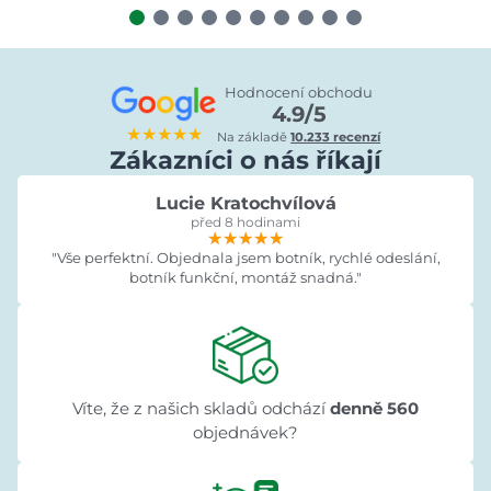
Hodnocení obchodu
4.9/5
★★★★★
Na základě
10.233 recenzí
Zákazníci o nás říkají
Lucie Kratochvílová
před 8 hodinami
★★★★★
★★★★★
★★★★★
"Vše perfektní. Objednala jsem botník, rychlé odeslání,
botník funkční, montáž snadná."
Víte, že z našich skladů odchází
denně 560
objednávek?