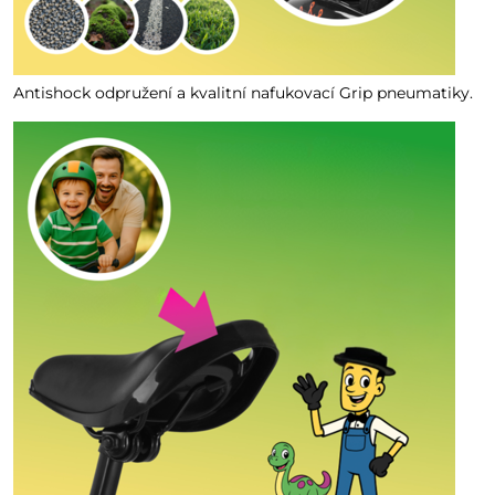
Antishock odpružení a kvalitní nafukovací Grip pneumatiky.