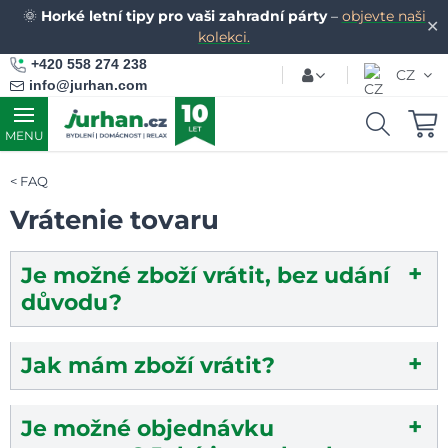
🌞
Horké letní tipy pro vaši zahradní párty
–
objevte naši
✕
kolekci.
+420 558 274 238
CZ
info@jurhan.com
MENU
FAQ
Vrátenie tovaru
Je možné zboží vrátit, bez udání
důvodu?
Jak mám zboží vrátit?
Je možné objednávku