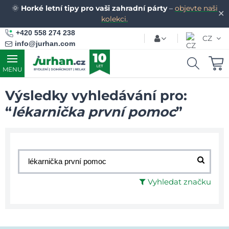
🌞
Horké letní tipy pro vaši zahradní párty
–
objevte naši
✕
kolekci.
+420 558 274 238
CZ
info@jurhan.com
MENU
Výsledky vyhledávání pro:
“
lékarnička první pomoc
”
Vyhledat značku