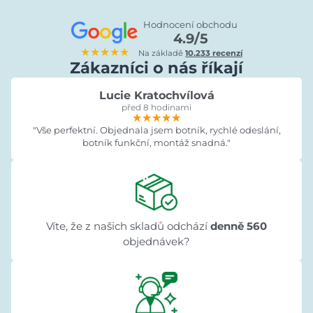
Hodnocení obchodu
4.9/5
★★★★★
Na základě
10.233 recenzí
Zákazníci o nás říkají
Lucie Kratochvílová
před 8 hodinami
★★★★★
★★★★★
★★★★★
"Vše perfektní. Objednala jsem botník, rychlé odeslání,
botník funkční, montáž snadná."
Víte, že z našich skladů odchází
denně 560
objednávek?