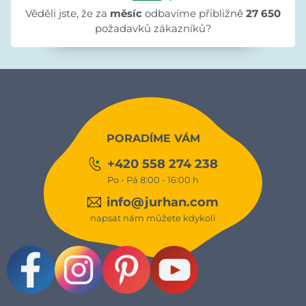
Věděli jste, že za
měsíc
odbavíme přibližně
27 650
požadavků zákazníků?
PORADÍME VÁM
+420 558 274 238
Po - Pá 8:00 - 16:00 h
info@jurhan.com
napsat nám můžete kdykoli
Facebook
Instagram
Pinterest
Youtube